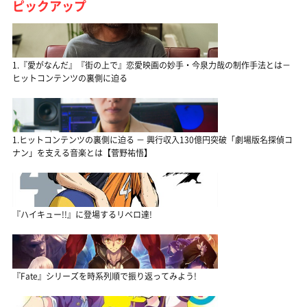
ピックアップ
1.『愛がなんだ』『街の上で』恋愛映画の妙手・今泉力哉の制作手法とは－
ヒットコンテンツの裏側に迫る
1.ヒットコンテンツの裏側に迫る － 興行収入130億円突破「劇場版名探偵コ
ナン」を支える音楽とは【菅野祐悟】
『ハイキュー!!』に登場するリベロ達!
『Fate』シリーズを時系列順で振り返ってみよう!