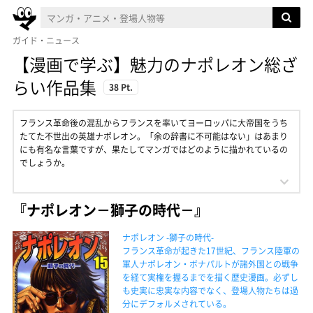
ガイド・ニュース
【漫画で学ぶ】魅力のナポレオン総ざ
らい作品集
38 Pt.
フランス革命後の混乱からフランスを率いてヨーロッパに大帝国をうち
たてた不世出の英雄ナポレオン。「余の辞書に不可能はない」はあまり
にも有名な言葉ですが、果たしてマンガではどのように描かれているの
でしょうか。
『ナポレオン－獅子の時代－』
ナポレオン -獅子の時代-
フランス革命が起きた17世紀、フランス陸軍の
軍人ナポレオン・ボナパルトが諸外国との戦争
を経て実権を握るまでを描く歴史漫画。必ずし
も史実に忠実な内容でなく、登場人物たちは過
分にデフォルメされている。