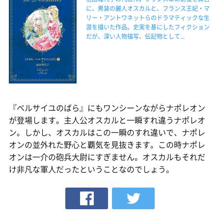
に、男装の麗人オスカルと、フランス王妃・マ
リー・アントワネットらのドラマティックな生
涯を描いた作品。史実を基にしたフィクション
だが、深い人物描写、伝記物として...
『ベルサイユのばら』にもワンシーンながらナポレオン
が登場します。主人公オスカルと一瞬すれ違うナポレオ
ン。しかし、オスカルはこの一瞬のすれ違いで、ナポレ
オンの並外れた野心と覇気を見抜きます。この時ナポレ
オンは一介の砲兵大尉にすぎません。オスカルもそれだ
け非凡な軍人だったということなのでしょう。