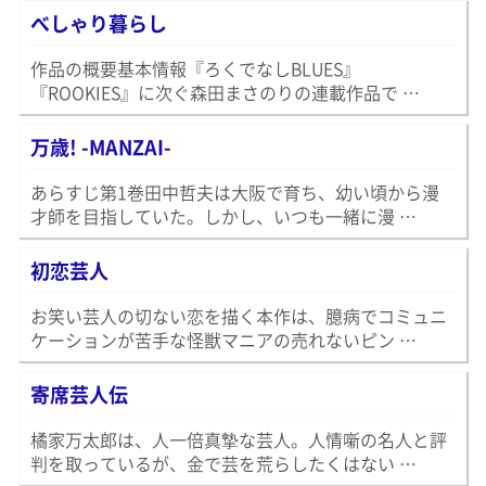
べしゃり暮らし
作品の概要基本情報『ろくでなしBLUES』
『ROOKIES』に次ぐ森田まさのりの連載作品で …
万歳! -MANZAI-
あらすじ第1巻田中哲夫は大阪で育ち、幼い頃から漫
才師を目指していた。しかし、いつも一緒に漫 …
初恋芸人
お笑い芸人の切ない恋を描く本作は、臆病でコミュニ
ケーションが苦手な怪獣マニアの売れないピン …
寄席芸人伝
橘家万太郎は、人一倍真摯な芸人。人情噺の名人と評
判を取っているが、金で芸を荒らしたくはない …