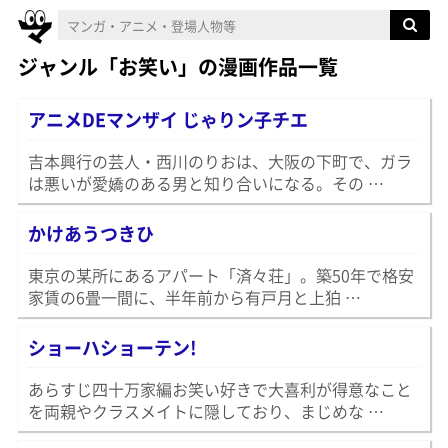
ジャンル「お笑い」の漫画作品一覧
アニメDEマンザイ じゃりン子チエ
吉本興行の芸人・西川のりおは、大阪の下町で、ガラ
は悪いが愛嬌のある男と知り合いになる。その …
かけあうつきひ
東京の某所にあるアパート「済々荘」。築50年で格安
家賃の6畳一間に、半年前から有戸月と上狛 …
ショーハショーテン!
あらすじ四十万家編お笑い好きで大喜利が得意なこと
を両親やクラスメイトに隠しており、まじめな …