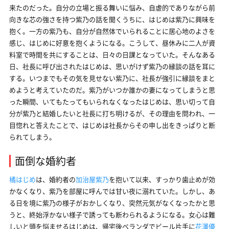
来たのだった。自分の立場と振る舞いに悩み、自虐的でありながら前
向きな芯の強さを持つ紫乃の話を聞くうちに、はじめは紫乃に興味を
抱く。一方の紫乃も、自分が自然体でいられることに居心地のよさを
感じ、はじめに好意を抱くようになる。こうして、昼休みに二人が資
料室で時間を共にすることは、日々の日課となっていた。そんなある
日、社長に呼び出されたはじめは、思いがけず紫乃の縁談の話を耳に
する。いつまでもその気を見せない紫乃に、社長が強引に縁談をまと
めようと考えていたのだ。紫乃がいつか誰かの妻になってしまうと思
った瞬間、いてもたってもいられなくなったはじめは、思い切って自
分が紫乃と結婚したいと社長に打ち明けるが、その理由を問われ、一
目惚れと答えたことで、はじめは社長からその申し出をきっぱりと断
られてしまう。
面倒な婚約者
橘はじめ
は、婚約者の
加治屋紫乃
を抱いて以来、すっかり歯止めが効
かなくなり、紫乃を部屋に呼んでは甘い夜に溺れていた。しかし、あ
る日を境に紫乃の様子がおかしくなり、突然元気がなくなったかと思
うと、終始浮かない様子で誘っても断わられるようになる。女心は難
しいと頭を悩ませるはじめは、帰宅後ベランダでビール片手に
花澤優