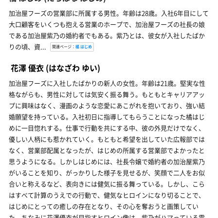
加治屋フーズの営業部に所属する男性。年齢は28歳。入社6年目にして
大口顧客をいくつも抱える営業のホープで、加治屋フーズの社長の娘
である加治屋紫乃の婚約者でもある。紫乃とは、彼女が入社したばか
りの頃、資...
関連ページ：
橘 はじめ
花澤 優衣
(はなざわ ゆい)
加治屋フーズに入社したばかりの新人の女性。年齢は21歳。堅実な性
格ながらも、男性に対しては気安く振る舞う。もともとキャリアアッ
プに興味はなく、漫画のような恋愛にあこがれを抱いており、強い結
婚願望を持っている。入社初日に指導してもらうことになった橘はじ
めに一目惚れする。仕事で行動を共にする中、彼の外見だけでなく、
優しい人柄にも惹かれていく。もともと希望を出していた広報部では
なく、営業部配属となったが、はじめの所属する営業部でよかったと
思うようになる。しかしはじめには、社長令嬢で婚約者の加治屋紫乃
がいることを知り、がっかりした様子を見せるが、笑顔で二人をお似
合いと称えるなど、表向きには健気に振る舞っている。しかし、こら
はすべて計算のうえでの行動で、健気なヒロインになり切ることで、
はじめにとっての癒しの存在となり、その心を奪おうと画策してい
た。ちなみに花澤優衣が目指すヒロイン像は、紫乃がハマっている電