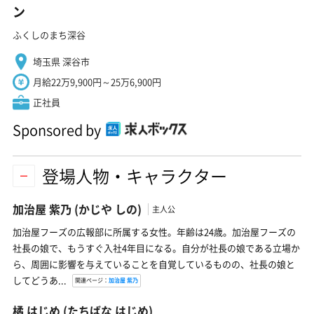
ン
ふくしのまち深谷
埼玉県 深谷市
月給22万9,900円～25万6,900円
正社員
Sponsored by
登場人物・キャラクター
加治屋 紫乃
(かじや しの)
主人公
加治屋フーズの広報部に所属する女性。年齢は24歳。加治屋フーズの
社長の娘で、もうすぐ入社4年目になる。自分が社長の娘である立場か
ら、周囲に影響を与えていることを自覚しているものの、社長の娘と
してどうあ...
関連ページ：
加治屋 紫乃
橘 はじめ
(たちばな はじめ)