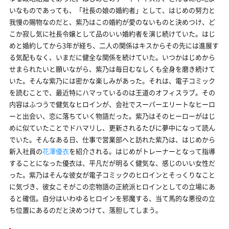
いなものであっても、「社長の娘の婚約者」として、はじめの努力と
我慢の賜物なのだと、紫乃はこの婚約が愛のないものと決めつけ、ど
こか寂し気に社長令嬢として品のいい婚約者を演じ続けていた。はじ
めと婚約してから3年が経ち、二人の関係はキスからその先には進展す
る気配もなく、いまだに健全な関係を続けていた。いつかはじめから
せまられたいと願いながら、紫乃は毎日むなしくも全身を磨き続けて
いた。そんな紫乃には密かな楽しみがあった。それは、電子コミック
を読むことで、最近特にハマっているのは王道のオフィスラブ。その
内容はふつうで健気なヒロインが、会社でスーパーエリートなヒーロ
ーと出会い、恋に落ちていく物語だった。紫乃はそのヒーローがはじ
めに似ていたことでドハマリし、更新されるたびに夢中になって読ん
でいた。そんなある日、仕事で営業部へと訪れた紫乃は、はじめから
新入社員の
花澤優衣
を紹介される。はじめがトレーナーとなって指導
することになった優衣は、平凡だが明るく健気な、感じのいい女性だ
った。紫乃はそんな彼女が電子コミックのヒロインとそっくりなこと
に気づき、彼女こそがこの恋物語の正統派ヒロインとしての立場にあ
ると確信。自分はいわゆるヒロインを邪魔する、当て馬的な悪役の立
ち位置にあるのだと決めつけて、落胆してしまう。