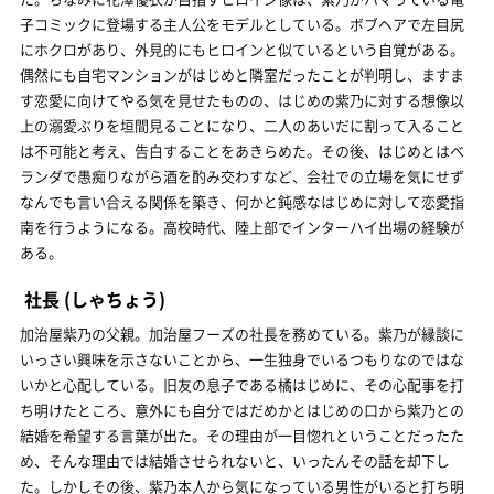
子コミックに登場する主人公をモデルとしている。ボブヘアで左目尻
にホクロがあり、外見的にもヒロインと似ているという自覚がある。
偶然にも自宅マンションがはじめと隣室だったことが判明し、ますま
す恋愛に向けてやる気を見せたものの、はじめの紫乃に対する想像以
上の溺愛ぶりを垣間見ることになり、二人のあいだに割って入ること
は不可能と考え、告白することをあきらめた。その後、はじめとはベ
ランダで愚痴りながら酒を酌み交わすなど、会社での立場を気にせず
なんでも言い合える関係を築き、何かと鈍感なはじめに対して恋愛指
南を行うようになる。高校時代、陸上部でインターハイ出場の経験が
ある。
社長
(しゃちょう)
加治屋紫乃の父親。加治屋フーズの社長を務めている。紫乃が縁談に
いっさい興味を示さないことから、一生独身でいるつもりなのではな
いかと心配している。旧友の息子である橘はじめに、その心配事を打
ち明けたところ、意外にも自分ではだめかとはじめの口から紫乃との
結婚を希望する言葉が出た。その理由が一目惚れということだったた
め、そんな理由では結婚させられないと、いったんその話を却下し
た。しかしその後、紫乃本人から気になっている男性がいると打ち明