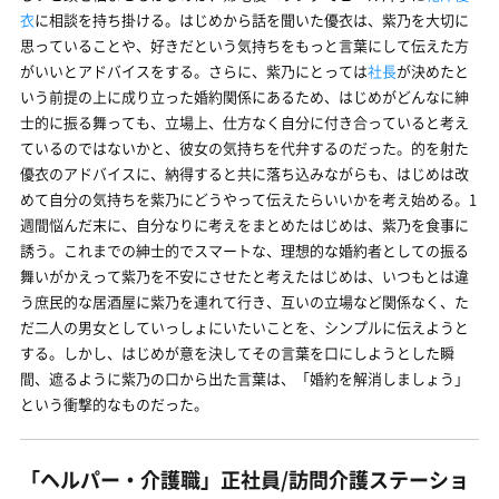
衣
に相談を持ち掛ける。はじめから話を聞いた優衣は、紫乃を大切に
思っていることや、好きだという気持ちをもっと言葉にして伝えた方
がいいとアドバイスをする。さらに、紫乃にとっては
社長
が決めたと
いう前提の上に成り立った婚約関係にあるため、はじめがどんなに紳
士的に振る舞っても、立場上、仕方なく自分に付き合っていると考え
ているのではないかと、彼女の気持ちを代弁するのだった。的を射た
優衣のアドバイスに、納得すると共に落ち込みながらも、はじめは改
めて自分の気持ちを紫乃にどうやって伝えたらいいかを考え始める。1
週間悩んだ末に、自分なりに考えをまとめたはじめは、紫乃を食事に
誘う。これまでの紳士的でスマートな、理想的な婚約者としての振る
舞いがかえって紫乃を不安にさせたと考えたはじめは、いつもとは違
う庶民的な居酒屋に紫乃を連れて行き、互いの立場など関係なく、た
だ二人の男女としていっしょにいたいことを、シンプルに伝えようと
する。しかし、はじめが意を決してその言葉を口にしようとした瞬
間、遮るように紫乃の口から出た言葉は、「婚約を解消しましょう」
という衝撃的なものだった。
「ヘルパー・介護職」正社員/訪問介護ステーショ