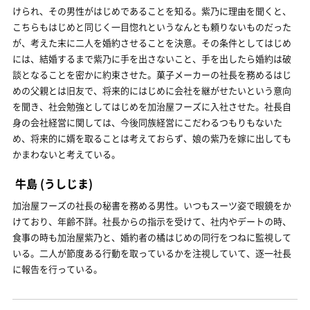
けられ、その男性がはじめであることを知る。紫乃に理由を聞くと、
こちらもはじめと同じく一目惚れというなんとも頼りないものだった
が、考えた末に二人を婚約させることを決意。その条件としてはじめ
には、結婚するまで紫乃に手を出さないこと、手を出したら婚約は破
談となることを密かに約束させた。菓子メーカーの社長を務めるはじ
めの父親とは旧友で、将来的にはじめに会社を継がせたいという意向
を聞き、社会勉強としてはじめを加治屋フーズに入社させた。社長自
身の会社経営に関しては、今後同族経営にこだわるつもりもないた
め、将来的に婿を取ることは考えておらず、娘の紫乃を嫁に出しても
かまわないと考えている。
牛島
(うしじま)
加治屋フーズの社長の秘書を務める男性。いつもスーツ姿で眼鏡をか
けており、年齢不詳。社長からの指示を受けて、社内やデートの時、
食事の時も加治屋紫乃と、婚約者の橘はじめの同行をつねに監視して
いる。二人が節度ある行動を取っているかを注視していて、逐一社長
に報告を行っている。