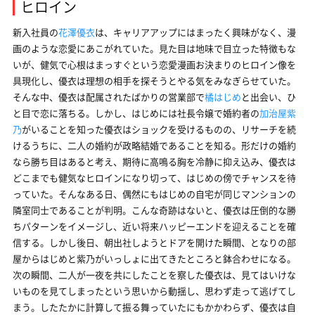
ヒロイン
新入社員の
花澤優衣
は、キャリアアップにはまったく興味がなく、漫
画のような恋愛にあこがれていた。見た目は地味で目立った特徴もな
いが、健気で心根はまっすぐという恋愛漫画お決まりのヒロイン像を
具現化し、優衣は理想の相手を探そうとやる気をみなぎらせていた。
そんな中、優衣は配属されたばかりの営業部で
橘はじめ
と出会い、ひ
と目で恋に落ちる。しかし、はじめには社長令嬢で婚約者の
加治屋紫
乃
がいることを知った優衣はショックを受けるものの、リサーチを続
けるうちに、二人の婚約が政略結婚であることを知る。形だけの婚約
なら勝ち目はあると考え、期待に高鳴る胸を冷静に抑え込み、優衣は
どこまでも健気なヒロインになり切って、はじめの傍でチャンスを待
っていた。そんなある日、偶然にもはじめの自宅が同じマンションの
隣室同士であることが判明。こんな奇跡はないと、優衣は圧倒的な勝
ちパターンをイメージし、近い将来ハッピーエンドを迎えることを確
信する。しかし後日、朝出社しようとドアを開けた瞬間、となりの部
屋からはじめと紫乃がいっしょに出てきたところと鉢合わせになる。
次の瞬間、二人が一夜を共にしたことを察した優衣は、見てはいけな
いものを見てしまったという思いから動揺し、思わず走って逃げてし
まう。したたかに計算して振る舞っていたにもかかわらず、優衣は自