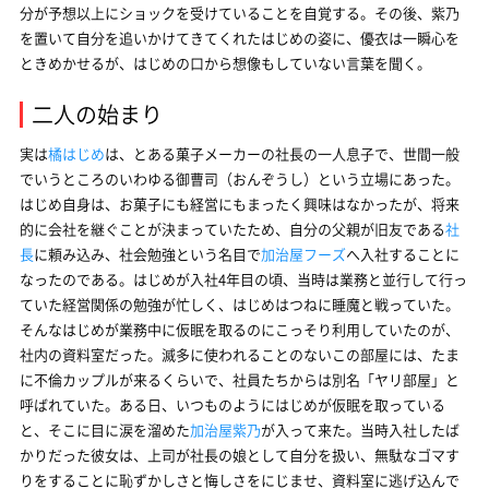
分が予想以上にショックを受けていることを自覚する。その後、紫乃
を置いて自分を追いかけてきてくれたはじめの姿に、優衣は一瞬心を
ときめかせるが、はじめの口から想像もしていない言葉を聞く。
二人の始まり
実は
橘はじめ
は、とある菓子メーカーの社長の一人息子で、世間一般
でいうところのいわゆる御曹司（おんぞうし）という立場にあった。
はじめ自身は、お菓子にも経営にもまったく興味はなかったが、将来
的に会社を継ぐことが決まっていたため、自分の父親が旧友である
社
長
に頼み込み、社会勉強という名目で
加治屋フーズ
へ入社することに
なったのである。はじめが入社4年目の頃、当時は業務と並行して行っ
ていた経営関係の勉強が忙しく、はじめはつねに睡魔と戦っていた。
そんなはじめが業務中に仮眠を取るのにこっそり利用していたのが、
社内の資料室だった。滅多に使われることのないこの部屋には、たま
に不倫カップルが来るくらいで、社員たちからは別名「ヤリ部屋」と
呼ばれていた。ある日、いつものようにはじめが仮眠を取っている
と、そこに目に涙を溜めた
加治屋紫乃
が入って来た。当時入社したば
かりだった彼女は、上司が社長の娘として自分を扱い、無駄なゴマす
りをすることに恥ずかしさと悔しさをにじませ、資料室に逃げ込んで