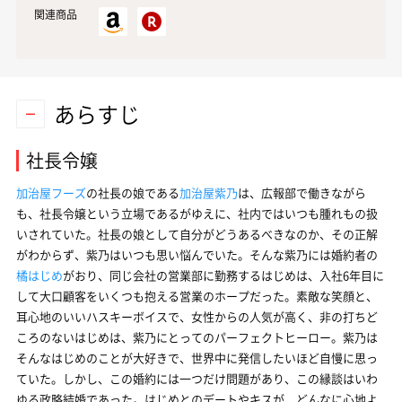
関連商品
あらすじ
社長令嬢
加治屋フーズ
の社長の娘である
加治屋紫乃
は、広報部で働きながら
も、社長令嬢という立場であるがゆえに、社内ではいつも腫れもの扱
いされていた。社長の娘として自分がどうあるべきなのか、その正解
がわからず、紫乃はいつも思い悩んでいた。そんな紫乃には婚約者の
橘はじめ
がおり、同じ会社の営業部に勤務するはじめは、入社6年目に
して大口顧客をいくつも抱える営業のホープだった。素敵な笑顔と、
耳心地のいいハスキーボイスで、女性からの人気が高く、非の打ちど
ころのないはじめは、紫乃にとってのパーフェクトヒーロー。紫乃は
そんなはじめのことが大好きで、世界中に発信したいほど自慢に思っ
ていた。しかし、この婚約には一つだけ問題があり、この縁談はいわ
ゆる政略結婚であった。はじめとのデートやキスが、どんなに心地よ