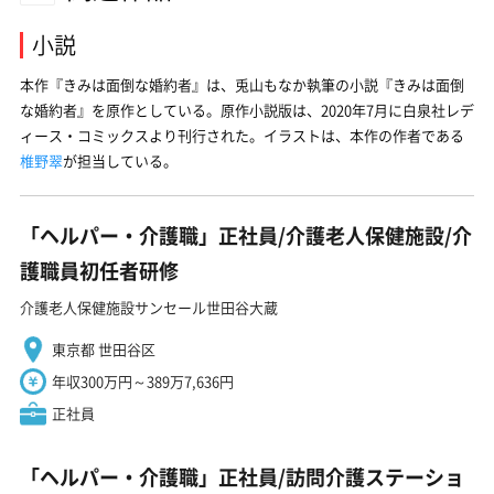
小説
本作『
きみは面倒な婚約者
』は、兎山もなか執筆の小説『
きみは面倒
な婚約者
』を原作としている。原作小説版は、2020年7月に白泉社レデ
ィース・コミックスより刊行された。イラストは、本作の作者である
椎野翠
が担当している。
「ヘルパー・介護職」正社員/介護老人保健施設/介
護職員初任者研修
介護老人保健施設サンセール世田谷大蔵
東京都 世田谷区
年収300万円～389万7,636円
正社員
「ヘルパー・介護職」正社員/訪問介護ステーショ