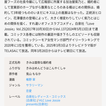
屋フーズの社長令嬢にして広報部に所属する加治屋紫乃と、婚約者に
して営業部のホープながら腹黒なところのある橘はじめの関係は、婚
約して3年経つもののいまだにキス以上の進展はなかった。正統派ヒロ
イン、花澤優衣の登場によって、大きく様変わりしていく紫乃とはじ
めの関係を描く、すれ違いオフィスラブコメディ。白泉社「Love
Jossie」Vol.25(2017年10月30日)からVol.137(2024年5月13日)まで連
載。コミックス各巻には制作の裏話や描き下ろしのエピソードも収録
されている。コミックシーモア女性マンガ部門デイリーランキングで
2020年に1位を獲得している。2025年3月3日よりテレビドラマ版が
TELASAにて放送。同年3月28日からはテレビ朝日にて放送。
正式名称
きみは面倒な婚約者
ふりがな
きみはめんどうはこんやくしゃ
原作者
兎山 もなか
漫画
椎野 翠
ジャンル
サラリーマン
恋愛
レーベル
白泉社レディース・コミックス
(
白泉社
)
/
HLC Love Jossie
presents(
白泉社
)