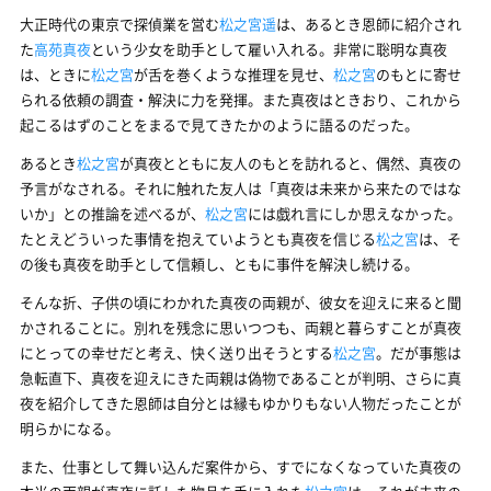
大正時代の東京で探偵業を営む
松之宮遥
は、あるとき恩師に紹介され
た
高苑真夜
という少女を助手として雇い入れる。非常に聡明な真夜
は、ときに
松之宮
が舌を巻くような推理を見せ、
松之宮
のもとに寄せ
られる依頼の調査・解決に力を発揮。また真夜はときおり、これから
起こるはずのことをまるで見てきたかのように語るのだった。
あるとき
松之宮
が真夜とともに友人のもとを訪れると、偶然、真夜の
予言がなされる。それに触れた友人は「真夜は未来から来たのではな
いか」との推論を述べるが、
松之宮
には戯れ言にしか思えなかった。
たとえどういった事情を抱えていようとも真夜を信じる
松之宮
は、そ
の後も真夜を助手として信頼し、ともに事件を解決し続ける。
そんな折、子供の頃にわかれた真夜の両親が、彼女を迎えに来ると聞
かされることに。別れを残念に思いつつも、両親と暮らすことが真夜
にとっての幸せだと考え、快く送り出そうとする
松之宮
。だが事態は
急転直下、真夜を迎えにきた両親は偽物であることが判明、さらに真
夜を紹介してきた恩師は自分とは縁もゆかりもない人物だったことが
明らかになる。
また、仕事として舞い込んだ案件から、すでになくなっていた真夜の