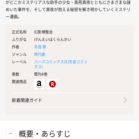
がどこかミステリアスな助手の少女・高苑真夜とともにさまざまな謎
めいた事件を、そして真夜が抱える秘密を解き明かしていくミステリ
ー漫画。
正式名称
幻影博覧会
ふりがな
げんえいはくらんかい
作者
冬目 景
ジャンル
時代劇
レーベル
バーズコミックス(
幻冬舎コミッ
クス
)
巻数
既刊4巻
関連商品
新着関連ガイド
概要・あらすじ