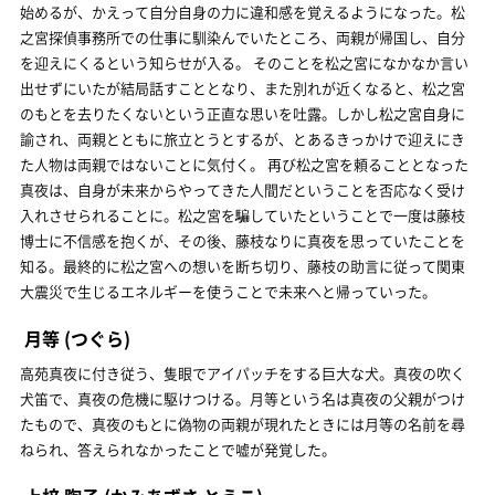
始めるが、かえって自分自身の力に違和感を覚えるようになった。松
之宮探偵事務所での仕事に馴染んでいたところ、両親が帰国し、自分
を迎えにくるという知らせが入る。 そのことを松之宮になかなか言い
出せずにいたが結局話すこととなり、また別れが近くなると、松之宮
のもとを去りたくないという正直な思いを吐露。しかし松之宮自身に
諭され、両親とともに旅立とうとするが、とあるきっかけで迎えにき
た人物は両親ではないことに気付く。 再び松之宮を頼ることとなった
真夜は、自身が未来からやってきた人間だということを否応なく受け
入れさせられることに。松之宮を騙していたということで一度は藤枝
博士に不信感を抱くが、その後、藤枝なりに真夜を思っていたことを
知る。最終的に松之宮への想いを断ち切り、藤枝の助言に従って関東
大震災で生じるエネルギーを使うことで未来へと帰っていった。
月等
(つぐら)
高苑真夜に付き従う、隻眼でアイパッチをする巨大な犬。真夜の吹く
犬笛で、真夜の危機に駆けつける。月等という名は真夜の父親がつけ
たもので、真夜のもとに偽物の両親が現れたときには月等の名前を尋
ねられ、答えられなかったことで嘘が発覚した。