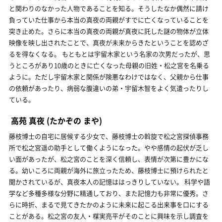
と関わりのなかった人物であることを知る。そうしたなか偶然に請け
負っていた仕事から本当の真夜の両親がすでに亡くなっていることを
突き止めた。さらに本当の真夜の両親が真夜に託した謎の物体が立体
映像を映し出されたことで、真夜が未来からきたということを認めざ
るを得なくなる。 もともとは宇留木家という名家の次男だったが、思
うところがあり10歳のときに亡くなった母親の旧姓・松之宮を名乗る
ように。ただし宇留木家と関係が険悪なわけではなく、父親から仕事
の依頼があったり、病弱な腹違いの弟・宇留木智をよく気遣ったりし
ている。
高苑 真夜
(たかぞの まや)
藤枝博士の自宅に居候する少女で、藤枝博士の斡旋で松之宮探偵事務
所で松之宮遥の助手として働くようになった。やや感情の起伏が乏し
い面があったが、松之宮のことを深く信頼し、表情が次第に豊かにな
る。幼いころに両親が海外に旅立ったため、藤枝博士に預けられたと
聞かされているが、真夜本人の記憶ははっきりしていない。 科学や語
学など多種多様な分野に精通しており、また記憶力も非常に優秀。さ
らに時折、まるで見てきたかのように未来に起こる出来事を口にする
ことがある。松之宮の友人・楳実亮平がそのことに興味を示し調査を