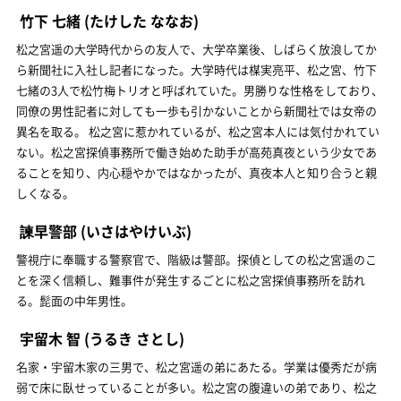
竹下 七緒
(たけした ななお)
松之宮遥の大学時代からの友人で、大学卒業後、しばらく放浪してか
ら新聞社に入社し記者になった。大学時代は楳実亮平、松之宮、竹下
七緒の3人で松竹梅トリオと呼ばれていた。男勝りな性格をしており、
同僚の男性記者に対しても一歩も引かないことから新聞社では女帝の
異名を取る。 松之宮に惹かれているが、松之宮本人には気付かれてい
ない。松之宮探偵事務所で働き始めた助手が高苑真夜という少女であ
ることを知り、内心穏やかではなかったが、真夜本人と知り合うと親
しくなる。
諫早警部
(いさはやけいぶ)
警視庁に奉職する警察官で、階級は警部。探偵としての松之宮遥のこ
とを深く信頼し、難事件が発生するごとに松之宮探偵事務所を訪れ
る。髭面の中年男性。
宇留木 智
(うるき さとし)
名家・宇留木家の三男で、松之宮遥の弟にあたる。学業は優秀だが病
弱で床に臥せっていることが多い。松之宮の腹違いの弟であり、松之