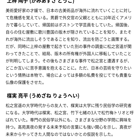
上梓 陶子
(かみあずさ とうこ)
美術愛好家の才媛で、日本の古美術品が海外に流れていくことに対し
て危機感を覚えている。男爵で外交官の父親とともに10年近くアメリ
カで暮らしていて、帰国前はボストンで学芸員をしていた。帰国後、
自らの住む屋敷に歌川豊国の版木が隠されていることを知り、またそ
れが海外に流出しそうであることを知り、流出を防ごうと画策する。
だが、同時に上梓の屋敷で起きていた別の事件の調査に松之宮遥が関
わってきたことで、結局、版木の所有権が外国人に移転していたこと
が判明してしまう。その後もさまざまな事件で松之宮と遭遇するが、
どこか互いに苦手意識を抱えることに。ただ、日本の芸術を守りたい
という情熱は本物で、場合によっては多額の私費を投じてでも貴重な
仏像の保護をさせた。
楳実 亮平
(うめざね りょうへい)
松之宮遥の大学時代からの友人で、楳実は大学に残り民俗学の研究者
になる。大学時代は楳実、松之宮、竹下七緒の3人で松竹梅トリオと呼
ばれていた。専門の民俗学以外にも、さまざまな分野の学問に興味を
持つ。高苑真夜の発する未来予知の言葉にも強い関心を示し、真夜が
未来からやってきた人間なのではないかとの仮説を示した。