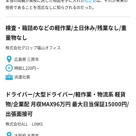
本当の両親が真夜に託した物品を手に入れた
松之宮
は、それが未来の
技術であることを否応なしに知らされるのだった。
検査・箱詰めなどの軽作業/土日休み/残業なし/重
量物なし
株式会社グロップ福山オフィス
広島県 三原市
時給1,220円～
派遣社員
ドライバー/大型ドライバー/軽作業・物流系 軽貨
物/企業配 月収MAX96万円 最大日当保証15000円/
出張面接可
株式会社ALL‐LINKS
大阪府 大東市