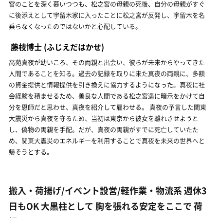
宮のことを深く慕いつつも、松之宮の母親の死後、自分の母親がすぐ
に後添えとして宇留木家に入ったことに松之宮が反発し、宇留木を名
乗らなくなったのではないかと心配している。
藤枝博士
(ふじえだはかせ)
高苑真夜が幼いころ、その両親と出会い、彼らが未来からやってきた
人間であることを知る。過去の記録を取りに来た真夜の両親に、多額
の資金提供と情報提供を引き換えに協力するようになった。真夜に社
会経験を積ませるため、善良な人間である松之宮遥に暗示をかけて自
分を恩師だと思わせ、真夜を紹介して雇わせる。 真夜の予言した関東
大震災から真夜を守るため、当初は東京から彼女を離れさせようと
し、偽物の両親を手配。だが、真夜の両親がすでに死亡していたた
め、関東大震災のエネルギーを利用することで真夜を未来の世界へと
帰そうとする。
搬入・荷揚げ/イベント設営/軽作業・物流系 週休3
日もOK 大黒柱として 胸を張れる安定をここで 荷