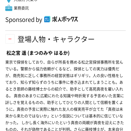
業務委託
Sponsored by
登場人物・キャラクター
松之宮 遥
(まつのみや はるか)
東京で探偵をしており、自らが所長を務める松之宮探偵事務所を営ん
でいる。警察から協力依頼がくるなど、探偵としての実力は優秀だ
が、商売気に乏しく事務所の経営状態はギリギリ。人の良い性格をし
ており、知らず知らずのうちに事件に巻き込まれてしまうことも。あ
るとき恩師の藤枝博士からの紹介で、助手として高苑真夜を雇い入れ
る。 真夜のあまりに広範にわたる知識や時折発する予言めいた言葉に
訝しさを覚えるものの、助手としてひとりの人間として信頼を置くよ
うに。真夜の予言に実際に触れた友人の楳実亮平が立てた「真夜は未
来から来たのではないか」という仮説については基本的に信じていな
かった。 しかし長く海外にいたという真夜の両親が真夜を迎えにきた
ものの、それが偽物であることが判明。さらに藤枝博士が、本来自分