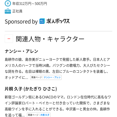
年収312万円～500万円
正社員
Sponsored by
関連人物・キャラクター
ナンシー・アレン
島耕作の娘、島奈美がニューヨークで発掘した新人歌手。日本人とア
メリカ人のハーフで当時14歳。バツグンの歌唱力、大人びたセクシー
な詞を作る。右目は裸眼の黒、左目にブルーのコンタクトを装着し、
オッドアイに...
関連ページ：
ナンシー・アレン
片桐 久子
(かたぎり ひさこ)
新宿ゴールデン街にあるCHACOのママ。ロンドン在住時代に高名なワ
イン評論家ロバート・ベイカーと付き合っていた関係で、さまざまな
高級ワインを手に入れることができる。中沢喜一と男女の仲。島耕作
を追って福...
関連ページ：
片桐 久子