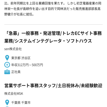
比、前年同期比を上回る業績回復を果たす。 しかし初芝電器産業の岡
林栄一社長が島耕作を追い出す目的で岡林派だった販売推進部部長高
野健介が社長に就任。
「急募」一般事務・発送管理/トレカECサイト事務
業務/システムインテグレータ・ソフトハウス
sen株式会社
東京都 渋谷区
年収312万円～500万円
正社員
営業サポート事務スタッフ/土日祝休み/未経験歓迎
株式会社MSK
千葉県 千葉市