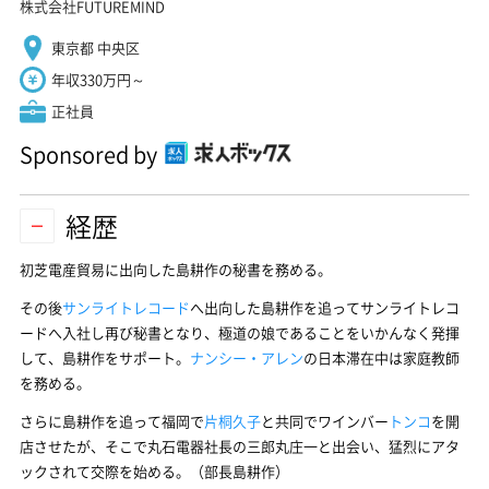
株式会社FUTUREMIND
東京都 中央区
年収330万円～
正社員
Sponsored by
経歴
初芝電産貿易に出向した島耕作の秘書を務める。
その後
サンライトレコード
へ出向した島耕作を追ってサンライトレコ
ードへ入社し再び秘書となり、極道の娘であることをいかんなく発揮
して、島耕作をサポート。
ナンシー・アレン
の日本滞在中は家庭教師
を務める。
さらに島耕作を追って福岡で
片桐久子
と共同でワインバー
トンコ
を開
店させたが、そこで丸石電器社長の三郎丸庄一と出会い、猛烈にアタ
ックされて交際を始める。（部長島耕作）