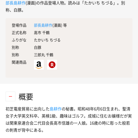
部長島耕作
(漫画)の作品登場人物。読みは「たかいち ちづる」。別
称、白豚。
登場作品
部長島耕作
(漫画) 等
正式名称
高市 千鶴
ふりがな
たかいち ちづる
別称
白豚
別称
三郎丸 千鶴
関連商品
概要
初芝電産貿易
に出向した
島耕作
の秘書。昭和48年6月6日生まれ、聖清
女子大学英文科卒、英検1級、趣味はゴルフ。成城に住むお嬢様だが実
は関東泉連合会二代目会長高市信雄の一人娘。16歳の時に彫った般若
の刺青が背中にある。