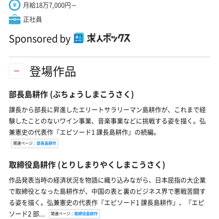
月給18万7,000円～
正社員
Sponsored by
登場作品
部長島耕作
(ぶちょうしまこうさく)
課長から部長に昇進したエリートサラリーマン島耕作が、これまで経
験したことのないワイン事業、音楽事業などに挑戦する姿を描く。弘
兼憲史の代表作『エピソード1 課長島耕作』の続編。
関連ページ：
部長島耕作
取締役島耕作
(とりしまりやくしまこうさく)
作品発表当時の経済状況を物語に織り込みながら、日本屈指の大企業
で取締役となった島耕作が、中国の表と裏のビジネス界で悪戦苦闘す
る姿を描く。弘兼憲史の代表作『エピソード1 課長島耕作』、『エピ
ソード2 部...
関連ページ：
取締役島耕作