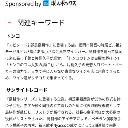
Sponsored by
関連キーワード
トンコ
『エピソード2 部長島耕作』に登場する店。福岡市警固の雑居ビル第2
モーゼルビル3階にある小さな会員制ワインバー。島耕作を追って福岡
に来た高市千鶴と片桐久子が経営。「トンコのトンは白豚の豚(トン)」
「トンコのコは女狐の狐(コ)」から。片桐久子の元恋人ロバート・ベー
カーの協力で、日本で手に入らない貴重なワインを店に用意できるた
め、ワイン通がクチコミで集まってくる。
サンライトレコード
『島耕作シリーズ』に登場する企業。初芝電器産業が95％の株式を持
つ子会社。赤字が続く同社の立て直しのために代表取締役専務として
島耕作が赴任し、リストラが断行される。社長の金子崇ほか大多数の
役員がリストラされた。 島耕作のアイデアによる、ベテラン演歌歌手
八ッ橋新子の再生、新人歌手Nyaccoの成功によって3期連続で前期