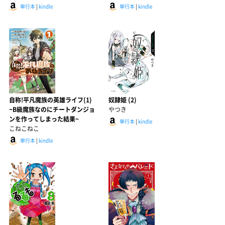
単行本
|
kindle
単行本
|
kindle
自称!平凡魔族の英雄ライフ(1)
奴隷姫 (2)
~B級魔族なのにチートダンジョ
やつき
ンを作ってしまった結果~
単行本
|
kindle
こねこねこ
単行本
|
kindle