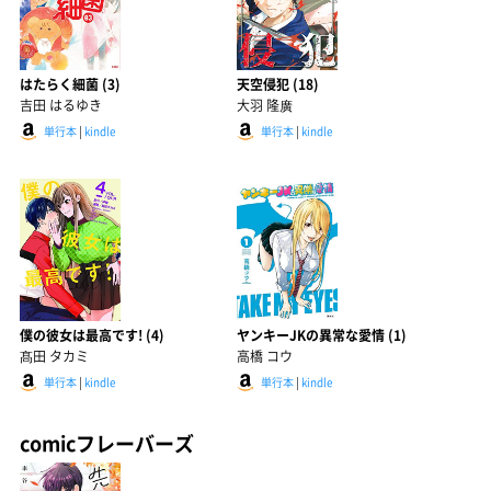
はたらく細菌 (3)
天空侵犯 (18)
吉田 はるゆき
大羽 隆廣
単行本
|
kindle
単行本
|
kindle
僕の彼女は最高です! (4)
ヤンキーJKの異常な愛情 (1)
髙田 タカミ
高橋 コウ
単行本
|
kindle
単行本
|
kindle
comicフレーバーズ