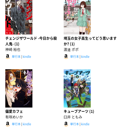
チェンジザワールド -今日から殺
埼玉の女子高生ってどう思います
人鬼- (1)
か? (1)
神崎 裕也
渡邉 ポポ
単行本
|
kindle
単行本
|
kindle
偏愛カフェ
キューブアーツ (1)
有咲めいか
臼井 ともみ
単行本
|
kindle
単行本
|
kindle