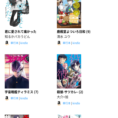
君に愛されて痛かった
鹿楓堂よついろ日和 (9)
知るかバカうどん
清水 ユウ
単行本
|
kindle
単行本
|
kindle
宇宙戦艦ティラミス (7)
殺彼-サツカレ- (2)
大介+旭
単行本
|
kindle
単行本
|
kindle