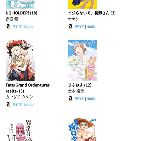
UQ HOLDER! (18)
イジらないで、長瀞さん (3)
赤松 健
ナナシ
単行本
|
kindle
単行本
|
kindle
Fate/Grand Order-turas
りぶねす (12)
realta- (3)
堂本 裕貴
カワグチ タケシ
単行本
|
kindle
単行本
|
kindle