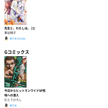
先生と、わたしは。 (1)
車谷晴子
単行本
|
kindle
Gコミックス
今日からヒットマンワイドSP死
地への潜入
むとうひろし
単行本