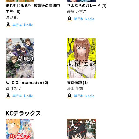
まじもじるるも -放課後の魔法中
さよならのパレード (1)
学生- (8)
藤屋 いずこ
渡辺 航
単行本
|
kindle
単行本
|
kindle
A.I.C.O. Incarnation (2)
東京伝説 (1)
道明 宏明
烏山 英司
単行本
|
kindle
単行本
|
kindle
KCデラックス