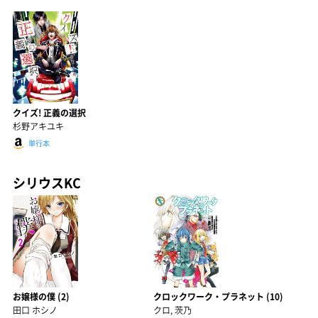
クイズ! 正義の選択
杉野アキユキ
単行本
シリウスKC
お嬢様の僕 (2)
クロックワーク・プラネット (10)
田口 ホシノ
クロ, 茨乃