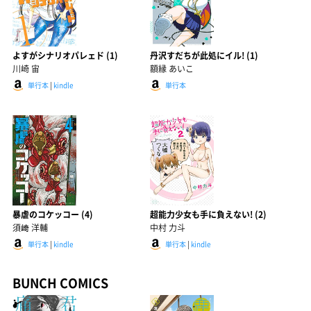
よすがシナリオパレェド (1)
丹沢すだちが此処にイル! (1)
川崎 宙
額縁 あいこ
単行本
|
kindle
単行本
暴虐のコケッコー (4)
超能力少女も手に負えない! (2)
須﨑 洋輔
中村 力斗
単行本
|
kindle
単行本
|
kindle
BUNCH COMICS