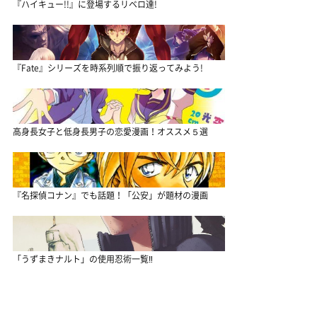
『ハイキュー!!』に登場するリベロ達!
『Fate』シリーズを時系列順で振り返ってみよう!
高身長女子と低身長男子の恋愛漫画！オススメ５選
『名探偵コナン』でも話題！「公安」が題材の漫画
「うずまきナルト」の使用忍術一覧‼