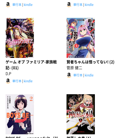
単行本
|
kindle
単行本
|
kindle
ゲーム オブ ファミリア-家族戦
賢者ちゃんは悟ってない! (2)
記- (01)
菅原 健二
D.P
単行本
|
kindle
単行本
|
kindle