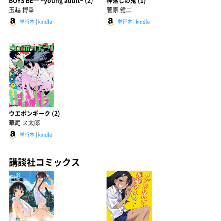
BOYS BE… ~young adult~ (2)
神落しの鬼 (1)
玉越 博幸
菅原 健二
単行本
|
kindle
単行本
|
kindle
ウエポンギーク (2)
華尾 ス太郎
単行本
|
kindle
講談社コミックス