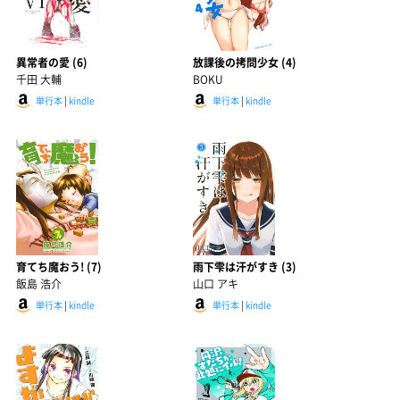
異常者の愛 (6)
放課後の拷問少女 (4)
千田 大輔
BOKU
単行本
|
kindle
単行本
|
kindle
育てち魔おう! (7)
雨下雫は汗がすき (3)
飯島 浩介
山口 アキ
単行本
|
kindle
単行本
|
kindle