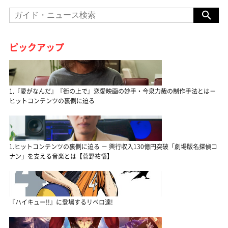
ピックアップ
1.『愛がなんだ』『街の上で』恋愛映画の妙手・今泉力哉の制作手法とは－
ヒットコンテンツの裏側に迫る
1.ヒットコンテンツの裏側に迫る － 興行収入130億円突破「劇場版名探偵コ
ナン」を支える音楽とは【菅野祐悟】
『ハイキュー!!』に登場するリベロ達!