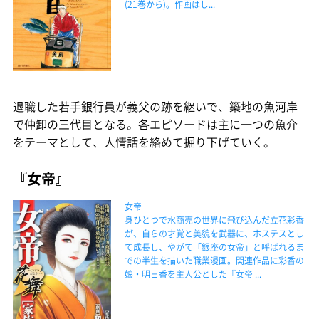
(21巻から)。作画はし...
退職した若手銀行員が義父の跡を継いで、築地の魚河岸
で仲卸の三代目となる。各エピソードは主に一つの魚介
をテーマとして、人情話を絡めて掘り下げていく。
『女帝』
女帝
身ひとつで水商売の世界に飛び込んだ立花彩香
が、自らの才覚と美貌を武器に、ホステスとし
て成長し、やがて「銀座の女帝」と呼ばれるま
での半生を描いた職業漫画。関連作品に彩香の
娘・明日香を主人公とした『女帝 ...