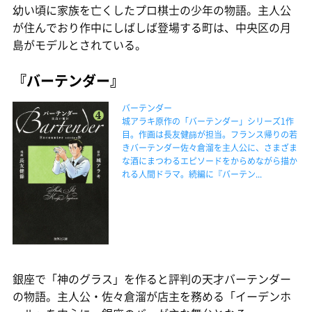
幼い頃に家族を亡くしたプロ棋士の少年の物語。主人公
が住んでおり作中にしばしば登場する町は、中央区の月
島がモデルとされている。
『バーテンダー』
バーテンダー
城アラキ原作の「バーテンダー」シリーズ1作
目。作画は長友健篩が担当。フランス帰りの若
きバーテンダー佐々倉溜を主人公に、さまざま
な酒にまつわるエピソードをからめながら描か
れる人間ドラマ。続編に『バーテン...
銀座で「神のグラス」を作ると評判の天才バーテンダー
の物語。主人公・佐々倉溜が店主を務める「イーデンホ