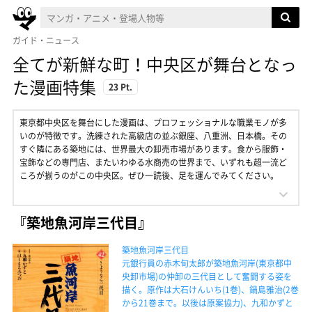
ガイド・ニュース
全てが新鮮な町！中央区が舞台となっ
た漫画特集
23 Pt.
東京都中央区を舞台にした漫画は、プロフェッショナルな職業モノが多
いのが特徴です。洗練された高級店の並ぶ銀座、八重洲、日本橋。その
すぐ隣にある築地には、世界最大の卸売市場があります。食から服飾・
宝飾などの専門店、またいわゆる水商売の世界まで、いずれも超一流ど
ころが揃うのがこの中央区。ぜひ一読後、足を運んでみてください。
『築地魚河岸三代目』
築地魚河岸三代目
元銀行員の赤木旬太郎が築地魚河岸(東京都中
央卸市場)の仲卸の三代目として奮闘する姿を
描く。原作は大石けんいち(1巻)、鍋島雅治(2巻
から21巻まで。以後は原案協力)、九和かずと