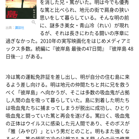
を消した兄・篤がいた。明は今でも優秀
な篤と比べられ、地元の街で肩身の狭い
思いをして暮らしている。そんな明の前
に、謎多き美女・青山冷（れい）が現れ
出典：
講談社
るが、それは長きにわたる闘いの序章に
過ぎなかった。2010年の実写映画化をはじめメディアミ
ックス多数。続編に『彼岸島 最後の47日間』『彼岸島 48
日後…』がある。
冷は篤の運転免許証を差し出し、明が自分の住む島に来
るよう差し向ける。明は地元の仲間たちと共に兄を救う
べく「彼岸島」へ向かうが、そこは多数の吸血鬼が占拠
し人間の血を吸って暮らしていた。島に到着した明たち
は吸血鬼たちに捕まってしまうが脱出に成功し、ひとり
吸血鬼と闘っていた篤と再会を遂げる。篤曰く、吸血鬼
の正体はウイルスに感染した元人間であり、そのボスが
「雅（みやび）」という男だとのこと。明もまた強くな
るべく、篤の師匠で冷の父親でもある龍ノ介の元で修業