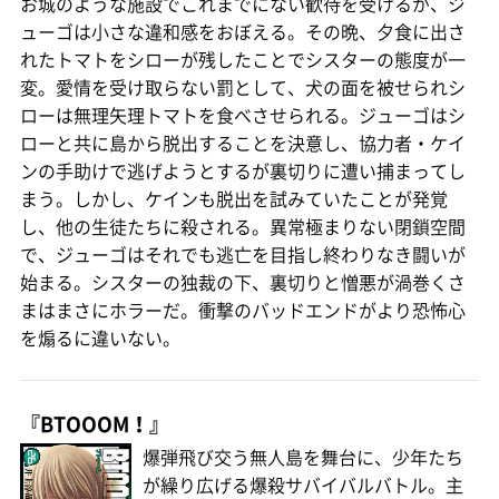
お城のような施設でこれまでにない歓待を受けるが、ジ
ューゴは小さな違和感をおぼえる。その晩、夕食に出さ
れたトマトをシローが残したことでシスターの態度が一
変。愛情を受け取らない罰として、犬の面を被せられシ
ローは無理矢理トマトを食べさせられる。ジューゴはシ
ローと共に島から脱出することを決意し、協力者・ケイ
ンの手助けで逃げようとするが裏切りに遭い捕まってし
まう。しかし、ケインも脱出を試みていたことが発覚
し、他の生徒たちに殺される。異常極まりない閉鎖空間
で、ジューゴはそれでも逃亡を目指し終わりなき闘いが
始まる。シスターの独裁の下、裏切りと憎悪が渦巻くさ
まはまさにホラーだ。衝撃のバッドエンドがより恐怖心
を煽るに違いない。
『BTOOOM！』
爆弾飛び交う無人島を舞台に、少年たち
が繰り広げる爆殺サバイバルバトル。主