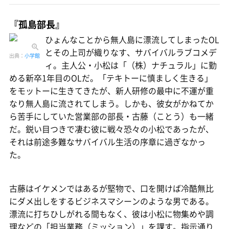
『孤島部長』
ひょんなことから無人島に漂流してしまったOL
とその上司が織りなす、サバイバルラブコメデ
出典：
小学館
ィ。主人公・小松は「（株）ナチュラル」に勤
める新卒1年目のOLだ。「テキトーに慎ましく生きる」
をモットーに生きてきたが、新人研修の最中に不運が重
なり無人島に流されてしまう。しかも、彼女がかねてか
ら苦手にしていた営業部の部長・古藤（ことう）も一緒
だ。鋭い目つきで凄む彼に戦々恐々の小松であったが、
それは前途多難なサバイバル生活の序章に過ぎなかっ
た。
古藤はイケメンではあるが堅物で、口を開けば冷酷無比
にダメ出しをするビジネスマシーンのような男である。
漂流に打ちひしがれる間もなく、彼は小松に物集めや調
理などの「担当業務（ミッション）」を課す。指示通り