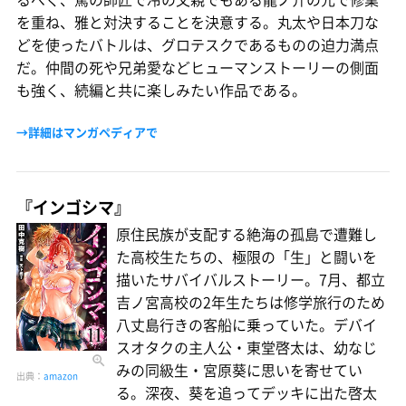
を重ね、雅と対決することを決意する。丸太や日本刀な
どを使ったバトルは、グロテスクであるものの迫力満点
だ。仲間の死や兄弟愛などヒューマンストーリーの側面
も強く、続編と共に楽しみたい作品である。
→詳細はマンガペディアで
『インゴシマ』
原住民族が支配する絶海の孤島で遭難し
た高校生たちの、極限の「生」と闘いを
描いたサバイバルストーリー。7月、都立
吉ノ宮高校の2年生たちは修学旅行のため
八丈島行きの客船に乗っていた。デバイ
スオタクの主人公・東堂啓太は、幼なじ
みの同級生・宮原葵に思いを寄せてい
出典：
amazon
る。深夜、葵を追ってデッキに出た啓太