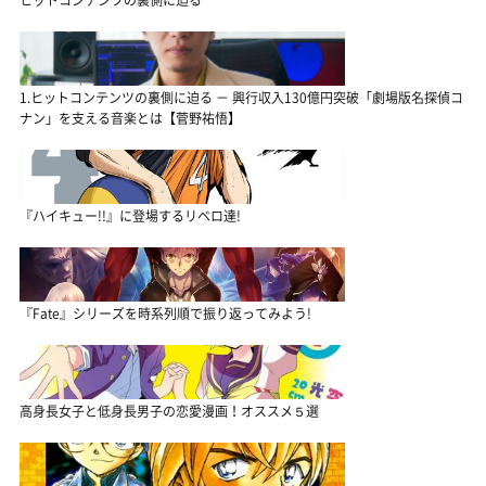
1.ヒットコンテンツの裏側に迫る － 興行収入130億円突破「劇場版名探偵コ
ナン」を支える音楽とは【菅野祐悟】
『ハイキュー!!』に登場するリベロ達!
『Fate』シリーズを時系列順で振り返ってみよう!
高身長女子と低身長男子の恋愛漫画！オススメ５選