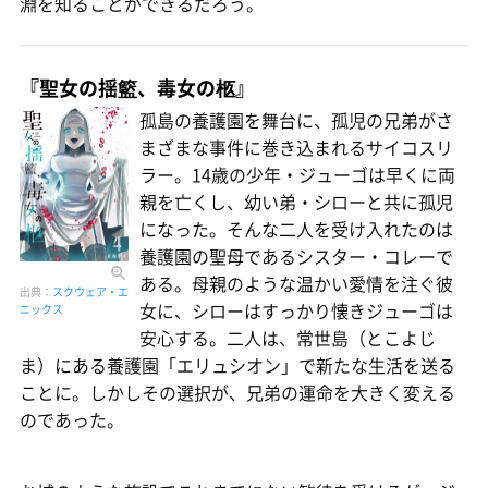
淵を知ることができるだろう。
『聖女の揺籃、毒女の柩』
孤島の養護園を舞台に、孤児の兄弟がさ
まざまな事件に巻き込まれるサイコスリ
ラー。14歳の少年・ジューゴは早くに両
親を亡くし、幼い弟・シローと共に孤児
になった。そんな二人を受け入れたのは
養護園の聖母であるシスター・コレーで
ある。母親のような温かい愛情を注ぐ彼
出典：
スクウェア・エ
女に、シローはすっかり懐きジューゴは
ニックス
安心する。二人は、常世島（とこよじ
ま）にある養護園「エリュシオン」で新たな生活を送る
ことに。しかしその選択が、兄弟の運命を大きく変える
のであった。