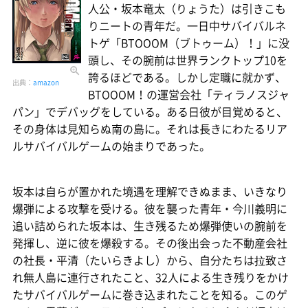
人公・坂本竜太（りょうた）は引きこも
りニートの青年だ。一日中サバイバルネ
トゲ「BTOOOM（ブトゥーム）！」に没
頭し、その腕前は世界ランクトップ10を
誇るほどである。しかし定職に就かず、
出典：
amazon
BTOOOM！の運営会社「ティラノスジャ
パン」でデバッグをしている。ある日彼が目覚めると、
その身体は見知らぬ南の島に。それは長きにわたるリア
ルサバイバルゲームの始まりであった。
坂本は自らが置かれた境遇を理解できぬまま、いきなり
爆弾による攻撃を受ける。彼を襲った青年・今川義明に
追い詰められた坂本は、生き残るため爆弾使いの腕前を
発揮し、逆に彼を爆殺する。その後出会った不動産会社
の社長・平清（たいらきよし）から、自分たちは拉致さ
れ無人島に連行されたこと、32人による生き残りをかけ
たサバイバルゲームに巻き込まれたことを知る。このゲ