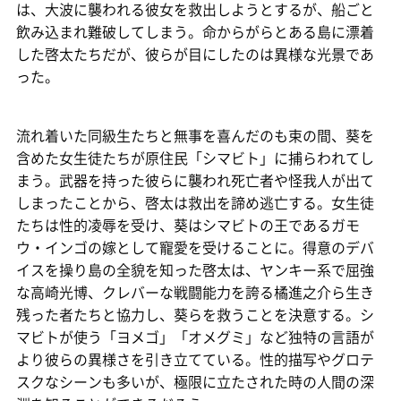
は、大波に襲われる彼女を救出しようとするが、船ごと
飲み込まれ難破してしまう。命からがらとある島に漂着
した啓太たちだが、彼らが目にしたのは異様な光景であ
った。
流れ着いた同級生たちと無事を喜んだのも束の間、葵を
含めた女生徒たちが原住民「シマビト」に捕らわれてし
まう。武器を持った彼らに襲われ死亡者や怪我人が出て
しまったことから、啓太は救出を諦め逃亡する。女生徒
たちは性的凌辱を受け、葵はシマビトの王であるガモ
ウ・インゴの嫁として寵愛を受けることに。得意のデバ
イスを操り島の全貌を知った啓太は、ヤンキー系で屈強
な高崎光博、クレバーな戦闘能力を誇る橘進之介ら生き
残った者たちと協力し、葵らを救うことを決意する。シ
マビトが使う「ヨメゴ」「オメグミ」など独特の言語が
より彼らの異様さを引き立てている。性的描写やグロテ
スクなシーンも多いが、極限に立たされた時の人間の深