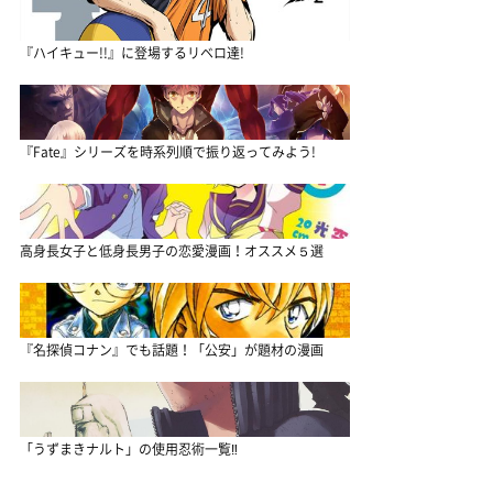
『ハイキュー!!』に登場するリベロ達!
『Fate』シリーズを時系列順で振り返ってみよう!
高身長女子と低身長男子の恋愛漫画！オススメ５選
『名探偵コナン』でも話題！「公安」が題材の漫画
「うずまきナルト」の使用忍術一覧‼