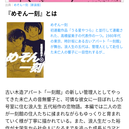
出典：
めぞん一刻〔新装版〕
『めぞん一刻』とは
めぞん一刻
初連載作品『うる星やつら』と並行して連載さ
れた、高橋留美子の代表作の一つ。1980年代
の東京、時計坂にある古いアパート「一刻館」
が舞台。浪人生の五代は、管理人として赴任し
た未亡人の響子に一目惚れするが...
古い木造アパート「一刻館」の新しい管理人としてやっ
てきた未亡人の音無響子と、可憐な彼女に一目ぼれした5
号室に住む浪人生 五代裕作の恋物語。本編では二人の恋
が一刻館の住人たちに揉まれながらもゆっくりと育まれ
ていく様が丁寧に描かれている。また、浪人生だった裕
作が大学生から社会人になるまでを追った成長ドラマと