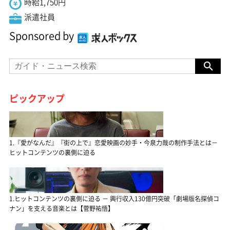
時給1,750円
派遣社員
Sponsored by
ピックアップ
1.『愛がなんだ』『街の上で』恋愛映画の妙手・今泉力哉の制作手法とは－
ヒットコンテンツの裏側に迫る
1.ヒットコンテンツの裏側に迫る － 興行収入130億円突破「劇場版名探偵コ
ナン」を支える音楽とは【菅野祐悟】