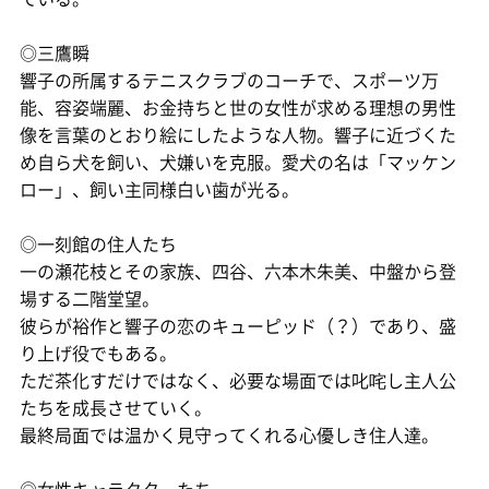
◎三鷹瞬
響子の所属するテニスクラブのコーチで、スポーツ万
能、容姿端麗、お金持ちと世の女性が求める理想の男性
像を言葉のとおり絵にしたような人物。響子に近づくた
め自ら犬を飼い、犬嫌いを克服。愛犬の名は「マッケン
ロー」、飼い主同様白い歯が光る。
◎一刻館の住人たち
一の瀬花枝とその家族、四谷、六本木朱美、中盤から登
場する二階堂望。
彼らが裕作と響子の恋のキューピッド（？）であり、盛
り上げ役でもある。
ただ茶化すだけではなく、必要な場面では叱咤し主人公
たちを成長させていく。
最終局面では温かく見守ってくれる心優しき住人達。