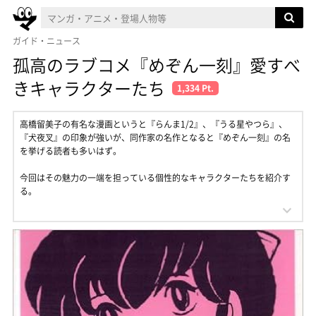
ガイド・ニュース
孤高のラブコメ『めぞん一刻』愛すべ
きキャラクターたち
1,334 Pt.
高橋留美子の有名な漫画というと『らんま1/2』、『うる星やつら』、
『犬夜叉』の印象が強いが、同作家の名作となると『めぞん一刻』の名
を挙げる読者も多いはず。
今回はその魅力の一端を担っている個性的なキャラクターたちを紹介す
る。