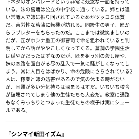
下ネタのオンパレードという非常に残念な一面を持って
いる。妹の菖蒲は公立の中学校に通っている。姉とは違
い常識人で姉に振り回されているためかツッコミ体質
だ。苦労性な菖蒲に転機が訪れる。同級生の男子、匠か
らラブレターをもらったのだ。ここまでは微笑ましいの
だが、匠がホシナ重工の御曹司で命を狙われていると判
明してから話がややこしくなってくる。菖蒲の学園生活
は穏やかだったはずなのだが、匠を狙う別の殺し屋や、
妹の恋路を面白がる尽の乱入で一気に騒がしくなってし
まう。常に人目をはばかり、命の危険にさらされている2
人は、稼業と姉の妨害があるので気の休まる時がない
が、困難が多い分気持ちは深まるはずだ。いちいち校舎
が破壊されてしまう他の生徒たちも大変だ。教室に通路
もなくみっちりとつまった生徒たちの様子は実にシュー
ルである。
『シンマイ新田イズム』