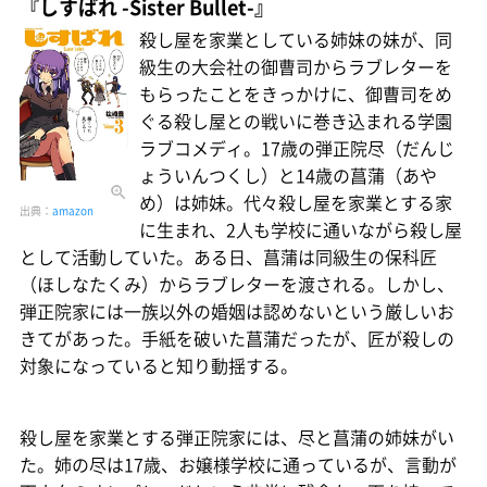
『しすばれ -Sister Bullet-』
殺し屋を家業としている姉妹の妹が、同
級生の大会社の御曹司からラブレターを
もらったことをきっかけに、御曹司をめ
ぐる殺し屋との戦いに巻き込まれる学園
ラブコメディ。17歳の弾正院尽（だんじ
ょういんつくし）と14歳の菖蒲（あや
め）は姉妹。代々殺し屋を家業とする家
出典：
amazon
に生まれ、2人も学校に通いながら殺し屋
として活動していた。ある日、菖蒲は同級生の保科匠
（ほしなたくみ）からラブレターを渡される。しかし、
弾正院家には一族以外の婚姻は認めないという厳しいお
きてがあった。手紙を破いた菖蒲だったが、匠が殺しの
対象になっていると知り動揺する。
殺し屋を家業とする弾正院家には、尽と菖蒲の姉妹がい
た。姉の尽は17歳、お嬢様学校に通っているが、言動が