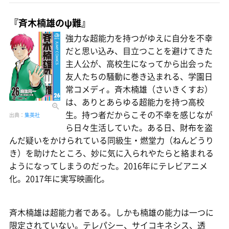
『斉木楠雄のψ難』
強力な超能力を持つがゆえに自分を不幸
だと思い込み、目立つことを避けてきた
主人公が、高校生になってから出会った
友人たちの騒動に巻き込まれる、学園日
常コメディ。斉木楠雄（さいきくすお）
は、ありとあらゆる超能力を持つ高校
生。持つ者だからこその不幸を感じなが
出典：
集英社
ら日々生活していた。ある日、財布を盗
んだ疑いをかけられている同級生・燃堂力（ねんどうり
き）を助けたところ、妙に気に入られやたらと絡まれる
ようになってしまうのだった。2016年にテレビアニメ
化。2017年に実写映画化。
斉木楠雄は超能力者である。しかも楠雄の能力は一つに
限定されていない。テレパシー、サイコキネシス、透