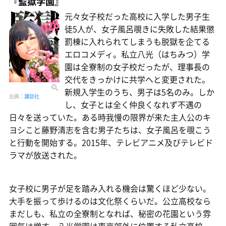
『監獄学園』
元々女子校だった高校に入学した男子生
徒5人が、女子風呂覗きに失敗した結果懲
罰棟に入れられてしまうも脱獄を企てる
エロコメディ。私立八光（はちみつ）学
園は全寮制の女子校だったが、理事長の
交代をきっかけに共学へと変更された。
新規入学生のうち、男子は5名のみ。しか
出典：
講談社
し、女子とは全く仲良くなれず不遇の
日々を送っていた。ある時我慢の限界が来た主人公のキ
ヨシこと藤野清志を含む男子たちは、女子風呂を覗こう
と行動を開始する。2015年、テレビアニメ及びテレビド
ラマが放送された。
女子校に男子が足を踏み入れる機会は驚くほど少ない。
大手を振って歩けるのは文化祭くらいだ。公立高校なら
まだしも、私立の全寮制となれば、秘密の花園という雰
囲気は増す。八光学園は東京郊外に位置する私立高校