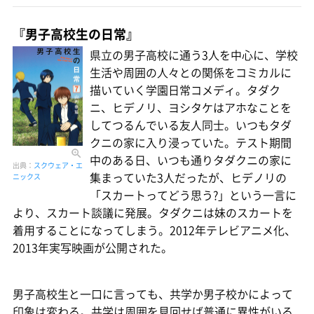
『男子高校生の日常』
県立の男子高校に通う3人を中心に、学校
生活や周囲の人々との関係をコミカルに
描いていく学園日常コメディ。タダク
ニ、ヒデノリ、ヨシタケはアホなことを
してつるんでいる友人同士。いつもタダ
クニの家に入り浸っていた。テスト期間
中のある日、いつも通りタダクニの家に
出典：
スクウェア・エ
集まっていた3人だったが、ヒデノリの
ニックス
「スカートってどう思う?」という一言に
より、スカート談議に発展。タダクニは妹のスカートを
着用することになってしまう。2012年テレビアニメ化、
2013年実写映画が公開された。
男子高校生と一口に言っても、共学か男子校かによって
印象は変わる。共学は周囲を見回せば普通に異性がいる