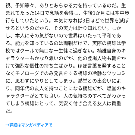
視、予知等々、ありとあらゆる力を持っているのだ。生
まれてたった14日で念話を会得し、生後1か月には空中歩
行をしていたという。本気になれば3日ほどで世界を滅ぼ
せるというのだから、その実力は計り知れない。しか
し、本人にその気がないので世界はいたって平和であ
る。能力を知っているのは両親だけで、実際の楠雄は学
校ではクールで無口な一生徒に過ぎない。楠雄自身のキ
ャラクターもかなり濃いのだが、他の登場人物も輪をか
けて強烈な個性の持ち主ばかり。ほぼ言葉を発すること
なくモノローグでのみ発言をする楠雄の冷静なツッコミ
に、思わずにやりとしてしまう。燃堂との出会いによ
り、同年代の友人を持つことになる楠雄だが、燃堂のキ
ャラクターがとても良い。人の気持ちのすべてがわかっ
てしまう楠雄にとって、気安く付き合える友人は貴重
だ。
→詳細はマンガペディアで