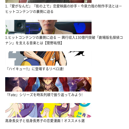
1.『愛がなんだ』『街の上で』恋愛映画の妙手・今泉力哉の制作手法とは－
ヒットコンテンツの裏側に迫る
1.ヒットコンテンツの裏側に迫る － 興行収入130億円突破「劇場版名探偵コ
ナン」を支える音楽とは【菅野祐悟】
『ハイキュー!!』に登場するリベロ達!
『Fate』シリーズを時系列順で振り返ってみよう!
高身長女子と低身長男子の恋愛漫画！オススメ５選