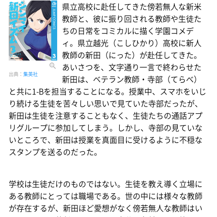
県立高校に赴任してきた傍若無人な新米
教師と、彼に振り回される教師や生徒た
ちの日常をコミカルに描く学園コメデ
ィ。県立越光（こしひかり）高校に新人
教師の新田（にった）が赴任してきた。
あいさつを、文字通り一言で終わらせた
出典：
集英社
新田は、ベテラン教師・寺部（てらべ）
と共に1-Bを担当することになる。授業中、スマホをいじ
り続ける生徒を苦々しい思いで見ていた寺部だったが、
新田は生徒を注意することもなく、生徒たちの通話アプ
リグループに参加してしまう。しかし、寺部の見ていな
いところで、新田は授業を真面目に受けるように不穏な
スタンプを送るのだった。
学校は生徒だけのものではない。生徒を教え導く立場に
ある教師にとっては職場である。世の中には様々な教師
が存在するが、新田ほど愛想がなく傍若無人な教師はい