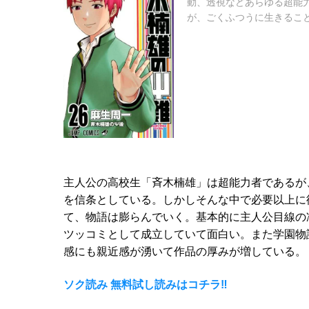
動、透視などあらゆる超能
が、ごくふつうに生きること.
主人公の高校生「斉木楠雄」は超能力者であるが
を信条としている。しかしそんな中で必要以上に
て、物語は膨らんでいく。基本的に主人公目線の
ツッコミとして成立していて面白い。また学園物
感にも親近感が湧いて作品の厚みが増している。
ソク読み 無料試し読みはコチラ‼