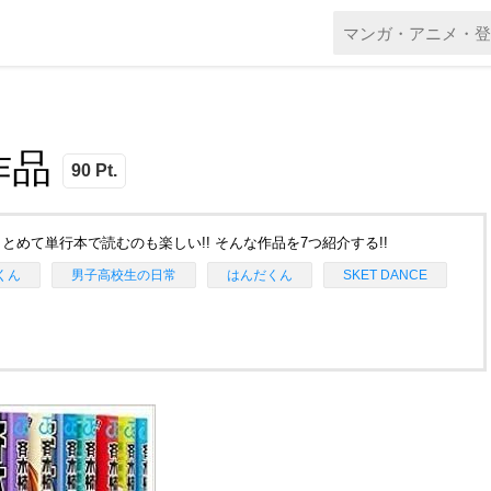
作品
90 Pt.
めて単行本で読むのも楽しい!! そんな作品を7つ紹介する!!
くん
男子高校生の日常
はんだくん
SKET DANCE