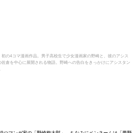
、初の4コマ漫画作品。男子高校生で少女漫画家の野崎と、彼のアシス
の佐倉を中心に展開される物語。野崎への告白をきっかけにアシスタン
.
持つマンガ家の「野崎梅太郎」。ちなみにペンネームは「夢野