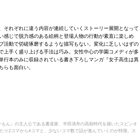
、それぞれに違う内容が連続していくストーリー展開となって
い感じで脱力感のある絵柄と登場人物の行動が素直に楽しめ
ブ活動で切磋琢磨するような描写もない。変化に乏しいはずの
で上手く盛り上げる手法は巧み。女性中心の学園コメディが多
単行本のみに収録されている書き下ろしマンガ『女子高生は異
ちらも面白い。
かもん』の主人公である書道家、半田清舟の高校時代を描いたスピンオ
たり2コマから4コマと、少ないコマ数で話が進んでいくのが特徴。ス