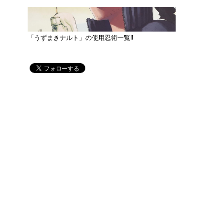
「うずまきナルト」の使用忍術一覧‼