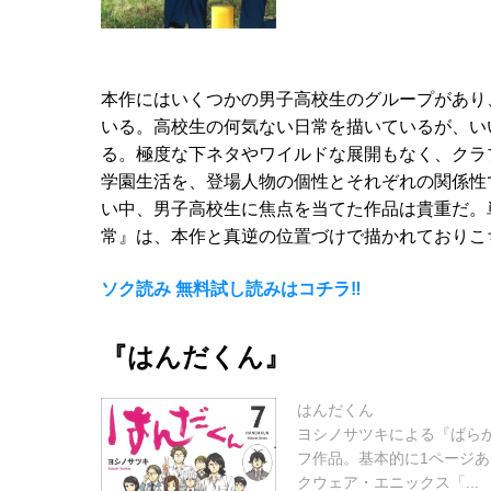
本作にはいくつかの男子高校生のグループがあり
いる。高校生の何気ない日常を描いているが、い
る。極度な下ネタやワイルドな展開もなく、クラ
学園生活を、登場人物の個性とそれぞれの関係性
い中、男子高校生に焦点を当てた作品は貴重だ。
常』は、本作と真逆の位置づけで描かれておりこ
ソク読み 無料試し読みはコチラ‼
『はんだくん』
はんだくん
ヨシノサツキによる『ばら
フ作品。基本的に1ページあ
クウェア・エニックス「...