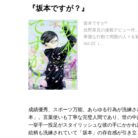
『坂本ですが？』
坂本ですが?
佐野菜見の連載デビュー作
華麗な行動で周囲の人々を魅
Vol.22（...
成績優秀、スポーツ万能、あらゆる行為が洗練さ
本」。言葉使いも丁寧な完璧人間であり、世の中
一挙手一投足がスタイリッシュな彼の手にかかれ
絵柄も洗練されていて「坂本」の存在感が引き立