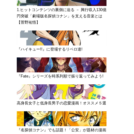
1.ヒットコンテンツの裏側に迫る － 興行収入130億
円突破「劇場版名探偵コナン」を支える音楽とは
【菅野祐悟】
『ハイキュー!!』に登場するリベロ達!
『Fate』シリーズを時系列順で振り返ってみよう!
高身長女子と低身長男子の恋愛漫画！オススメ５選
『名探偵コナン』でも話題！「公安」が題材の漫画