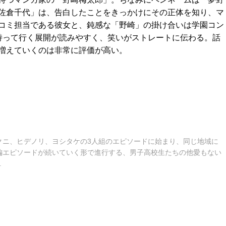
佐倉千代」は、告白したことをきっかけにその正体を知り、マ
コミ担当である彼女と、鈍感な「野崎」の掛け合いは学園コン
持って行く展開が読みやすく、笑いがストレートに伝わる。話
増えていくのは非常に評価が高い。
クニ、ヒデノリ、ヨシタケの3人組のエピソードに始まり、同じ地域に
編エピソードが続いていく形で進行する、男子高校生たちの他愛もない
.