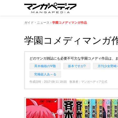
ガイド・ニュース
学園コメディマンガ作品
学園コメディマンガ
どのマンガ雑誌にも必要不可欠な学園コメディ作品は、まと
斉木楠雄のΨ難
坂本ですが?
月刊少女野崎
究極超人あ～る
作成日時：2017-08-11 18:00 執筆者：マンガペディア公式