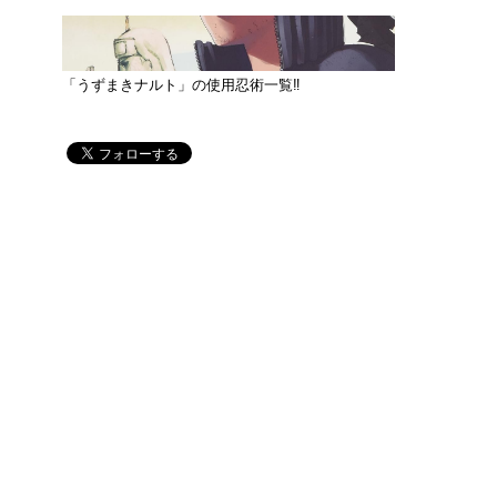
「うずまきナルト」の使用忍術一覧‼