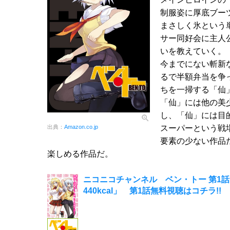
制服姿に厚底ブー
まさしく氷という
サー同好会に主人
いを教えていく。
今までにない斬新
るで半額弁当を争
ちを一掃する「仙
「仙」には他の美
し、「仙」には目
スーパーという戦
出典：
Amazon.co.jp
要素の少ない作品
楽しめる作品だ。
ニコニコチャンネル ベン・トー 第1
440kcal」 第1話無料視聴はコチラ!!