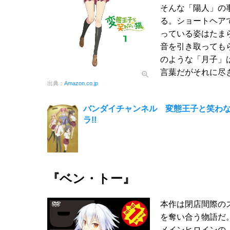
そんな「陽人」の
る。ショートヘア
っている姿はたま
音を引き取っても
のような「月子」
言葉だがそれに尽
出典：
Amazon.co.jp
バンダイチャンネル 変態王子と笑わな
ラ!!
『ベン・トー』
本作は閉店間際の
を奪い合う物語だ
メインヒロインの