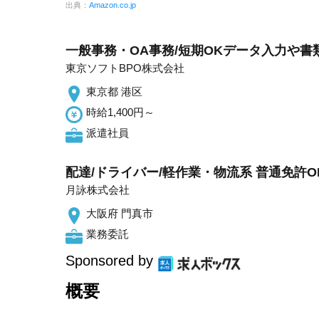
出典：
Amazon.co.jp
一般事務・OA事務/短期OKデータ入力や書
東京ソフトBPO株式会社
東京都 港区
時給1,400円～
派遣社員
配達/ドライバー/軽作業・物流系 普通免許OK
月詠株式会社
大阪府 門真市
業務委託
Sponsored by
概要