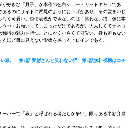
事が好きな「月子」が本作の色白ショートカットキャラであ
であるのにサイドに尻尾のようにお下げがあり、その髪をいじ
らなく可愛い。感情表現ができないのは「笑わない猫」像に本
らうべくお願いしてしまっただけであるが、大人しくて子ネコ
は独特の魅力を持つ。とにかく小さくて可愛い、身も蓋もない
きるほど目に見えない愛嬌を感じるヒロインである。
い猫。 第1話 変態さんと笑わない猫 第1話無料視聴はコチ
スーパーで「狼」と呼ばれる者たちが争い、限りある半額弁当
。
「槍水仙」は「氷結の魔女」との名で知れ渡る「狼」であり、