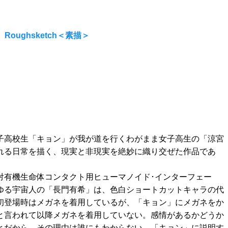
Roughsketch＜素描＞
子高校生「キョン」が我が道を行くわがまま女子高生の「涼宮
れる日常を描く、現実と非現実を絶妙に織り交ぜた作品であ
対有機生命体コンタクト用ヒューマノイド･インターフェー
ゆる宇宙人の「長門有希」は、色白ショートカットキャラの代
初登場時はメガネを着用しているが、「キョン」にメガネをか
と言われて以降メガネを着用していない。感情があるかどうか
とだから、その理由は誰にもわからない。「キョン」に説明す