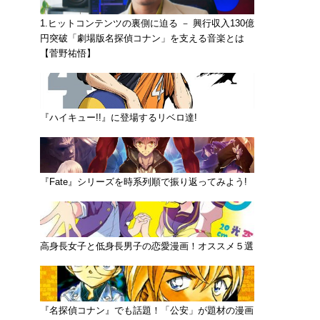
1.ヒットコンテンツの裏側に迫る － 興行収入130億
円突破「劇場版名探偵コナン」を支える音楽とは
【菅野祐悟】
『ハイキュー!!』に登場するリベロ達!
『Fate』シリーズを時系列順で振り返ってみよう!
高身長女子と低身長男子の恋愛漫画！オススメ５選
『名探偵コナン』でも話題！「公安」が題材の漫画