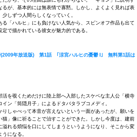
なるが、基本的には無表情で寡黙。しかし、よくよく見れば表
、少しずつ人間らしくなっていく。
ある「ハルヒ」にも負けない人気から、スピンオフ作品も出て
設定で描かれている彼女が魅力的である。
009年放送版) 第1話 ｢涼宮ハルヒの憂鬱 I｣ 無料第1話は
部活を覗くためだけに陸上部へ入部したスケベな主人公「横寺
ロイン「筒隠月子」によるドタバタラブコメディ。
かりしゃべって本音が言えないという一面があったが、願いを
い猫」像に祈ることで治すことができた。しかし今度は、建前
に溢れる煩悩を口にしてしまうというようになり、そこから変
ようになる。