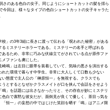
弱さのある色白の女子。同じようにショートカットの髪を揺ら
で今回は、様々なタイプの色白ショートカットの女子キャラた
。
学校」の3年3組に長きに渡って伝わる「呪われた秘密」がある
するミステリーホラーである。ミステリーの名手と呼ばれる
であるため、非常に巧みな伏線立てがされている点が原作ファ
ニメファンも虜にした。
見崎鳴」は左目に眼帯を装着していて、気味の悪さを演出する
われた環境で暮らす中学生。非常に大人しくて口数も少ない
ない態度で主人公の「榊原恒一」を無視する。クラスでも
ようとするとなぜかクラスメイトが口を挟んで会話をさせよう
「鳴」を話題には出さなかったりと、その存在が妙にミステリ
に色白で寡黙な彼女だが、面倒見が良くて優しく、茶目っ気を
。「恒一」の妄想の中ではじけた笑顔を晒す「鳴」はアニメ限
。