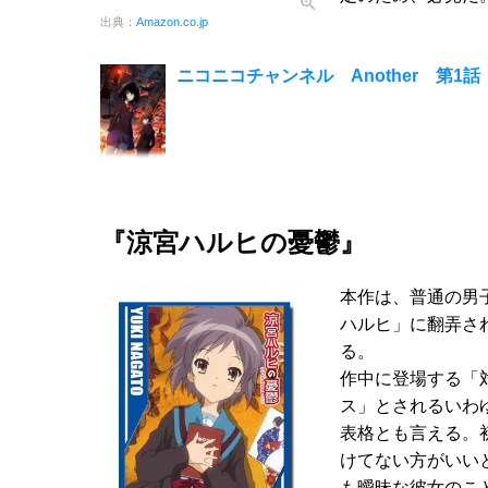
出典：
Amazon.co.jp
ニコニコチャンネル Another 第1話 
『涼宮ハルヒの憂鬱』
本作は、普通の男
ハルヒ」に翻弄さ
る。
作中に登場する「
ス」とされるいわ
表格とも言える。
けてない方がいい
も曖昧な彼女のこ