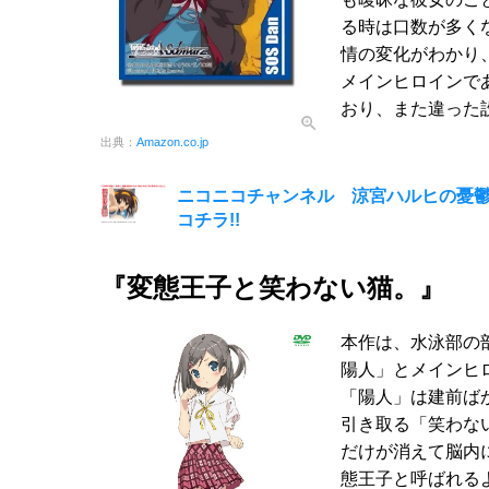
る時は口数が多く
情の変化がわかり
メインヒロインで
おり、また違った
出典：
Amazon.co.jp
ニコニコチャンネル 涼宮ハルヒの憂鬱(2
コチラ!!
『変態王子と笑わない猫。』
本作は、水泳部の
陽人」とメインヒ
「陽人」は建前ば
引き取る「笑わな
だけが消えて脳内
態王子と呼ばれる