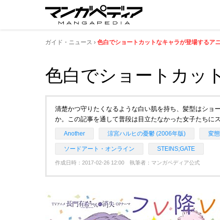
ガイド・ニュース
色白でショートカットなキャラが登場するアニ
色白でショートカッ
清楚かつ守りたくなるような白い肌を持ち、髪型はショ
か。この記事を通して普段は目立たなかった女子たちに
Another
涼宮ハルヒの憂鬱 (2006年版)
変態
ソードアート・オンライン
STEINS;GATE
作成日時：2017-02-26 12:00 執筆者：マンガペディア公式