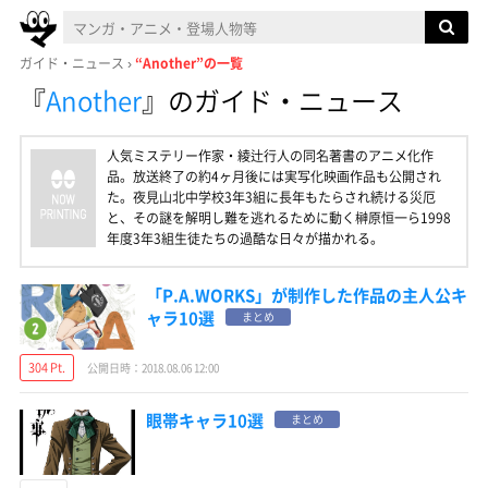
ガイド・ニュース
“Another”の一覧
『
Another
』
のガイド・ニュース
人気ミステリー作家・綾辻行人の同名著書のアニメ化作
品。放送終了の約4ヶ月後には実写化映画作品も公開され
た。夜見山北中学校3年3組に長年もたらされ続ける災厄
と、その謎を解明し難を逃れるために動く榊原恒一ら1998
年度3年3組生徒たちの過酷な日々が描かれる。
「P.A.WORKS」が制作した作品の主人公キ
ャラ10選
まとめ
304 Pt.
公開日時：2018.08.06 12:00
眼帯キャラ10選
まとめ