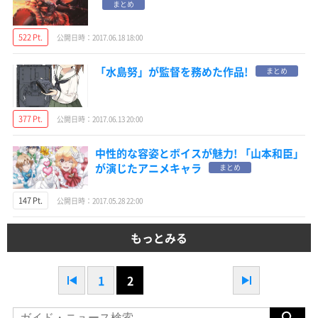
まとめ
522 Pt.
公開日時：2017.06.18 18:00
「水島努」が監督を務めた作品!
まとめ
377 Pt.
公開日時：2017.06.13 20:00
中性的な容姿とボイスが魅力! 「山本和臣」
が演じたアニメキャラ
まとめ
147 Pt.
公開日時：2017.05.28 22:00
もっとみる
1
2