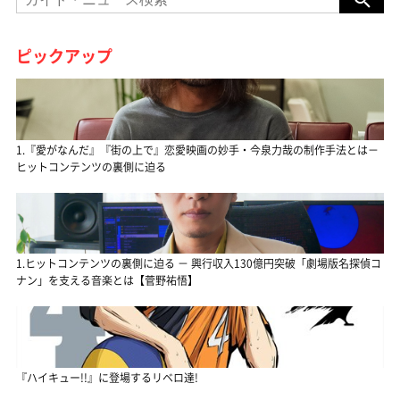
ピックアップ
1.『愛がなんだ』『街の上で』恋愛映画の妙手・今泉力哉の制作手法とは－
ヒットコンテンツの裏側に迫る
1.ヒットコンテンツの裏側に迫る － 興行収入130億円突破「劇場版名探偵コ
ナン」を支える音楽とは【菅野祐悟】
『ハイキュー!!』に登場するリベロ達!