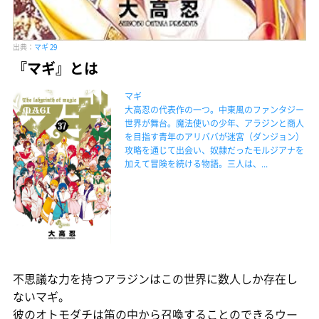
出典：
マギ 29
『マギ』とは
マギ
大高忍の代表作の一つ。中東風のファンタジー
世界が舞台。魔法使いの少年、アラジンと商人
を目指す青年のアリババが迷宮（ダンジョン）
攻略を通じて出会い、奴隷だったモルジアナを
加えて冒険を続ける物語。三人は、...
不思議な力を持つアラジンはこの世界に数人しか存在し
ないマギ。
彼のオトモダチは笛の中から召喚することのできるウー