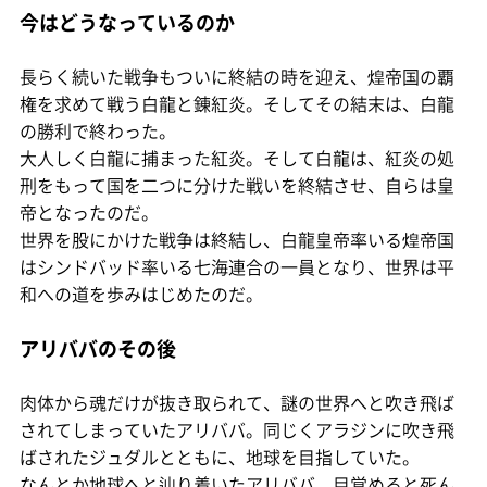
今はどうなっているのか
長らく続いた戦争もついに終結の時を迎え、煌帝国の覇
権を求めて戦う白龍と錬紅炎。そしてその結末は、白龍
の勝利で終わった。
大人しく白龍に捕まった紅炎。そして白龍は、紅炎の処
刑をもって国を二つに分けた戦いを終結させ、自らは皇
帝となったのだ。
世界を股にかけた戦争は終結し、白龍皇帝率いる煌帝国
はシンドバッド率いる七海連合の一員となり、世界は平
和への道を歩みはじめたのだ。
アリババのその後
肉体から魂だけが抜き取られて、謎の世界へと吹き飛ば
されてしまっていたアリババ。同じくアラジンに吹き飛
ばされたジュダルとともに、地球を目指していた。
なんとか地球へと辿り着いたアリババ、目覚めると死ん