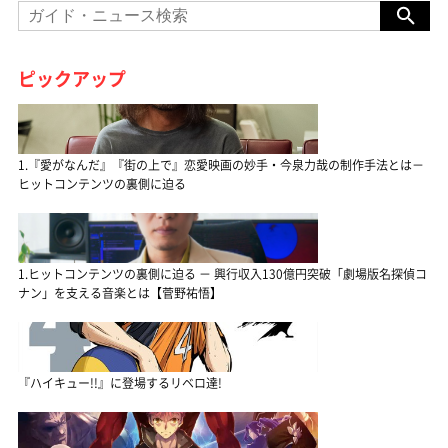
ピックアップ
1.『愛がなんだ』『街の上で』恋愛映画の妙手・今泉力哉の制作手法とは－
ヒットコンテンツの裏側に迫る
1.ヒットコンテンツの裏側に迫る － 興行収入130億円突破「劇場版名探偵コ
ナン」を支える音楽とは【菅野祐悟】
『ハイキュー!!』に登場するリベロ達!