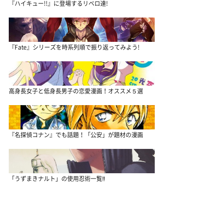
『ハイキュー!!』に登場するリベロ達!
『Fate』シリーズを時系列順で振り返ってみよう!
高身長女子と低身長男子の恋愛漫画！オススメ５選
『名探偵コナン』でも話題！「公安」が題材の漫画
「うずまきナルト」の使用忍術一覧‼