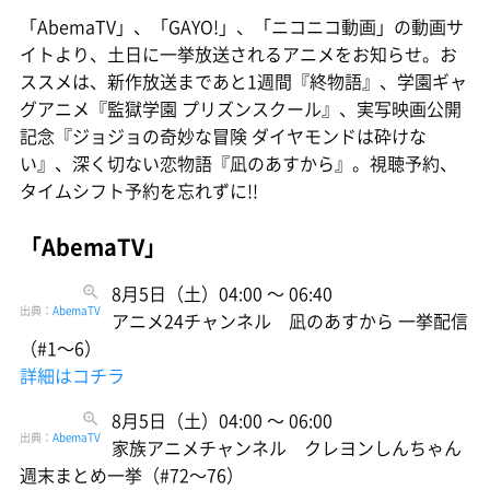
「AbemaTV」、「GAYO!」、「ニコニコ動画」の動画サ
イトより、土日に一挙放送されるアニメをお知らせ。お
ススメは、新作放送まであと1週間『終物語』、学園ギャ
グアニメ『監獄学園 プリズンスクール』、実写映画公開
記念『ジョジョの奇妙な冒険 ダイヤモンドは砕けな
い』、深く切ない恋物語『凪のあすから』。視聴予約、
タイムシフト予約を忘れずに!!
「AbemaTV」
8月5日（土）04:00 〜 06:40
出典：
AbemaTV
アニメ24チャンネル 凪のあすから 一挙配信
（#1〜6）
詳細はコチラ
8月5日（土）04:00 〜 06:00
出典：
AbemaTV
家族アニメチャンネル クレヨンしんちゃん
週末まとめ一挙（#72〜76）