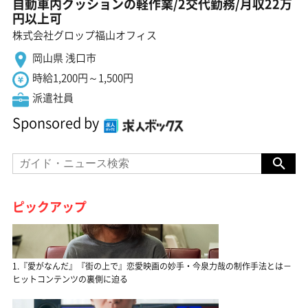
自動車内クッションの軽作業/2交代勤務/月収22万
円以上可
株式会社グロップ福山オフィス
岡山県 浅口市
時給1,200円～1,500円
派遣社員
Sponsored by
ピックアップ
1.『愛がなんだ』『街の上で』恋愛映画の妙手・今泉力哉の制作手法とは－
ヒットコンテンツの裏側に迫る