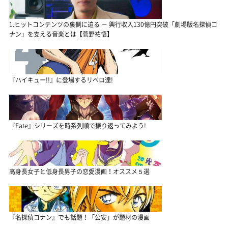
1.ヒットコンテンツの裏側に迫る － 興行収入130億円突破「劇場版名探偵コ
ナン」を支える音楽とは【菅野祐悟】
『ハイキュー!!』に登場するリベロ達!
『Fate』シリーズを時系列順で振り返ってみよう!
高身長女子と低身長男子の恋愛漫画！オススメ５選
『名探偵コナン』でも話題！「公安」が題材の漫画