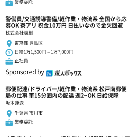
業務委託
警備員/交通誘導警備/軽作業・物流系 全国から応
募OK 寮アリ 祝金10万円 日払いなので金欠回避
株式会社楓樹
東京都 豊島区
日給1万1,500円～1万7,000円
正社員
Sponsored by
郵便配達/ドライバー/軽作業・物流系 松戸南郵便
局の仕事 車15分圏内の配達 週2~OK 日給保障
坂本運送
千葉県 市川市
業務委託