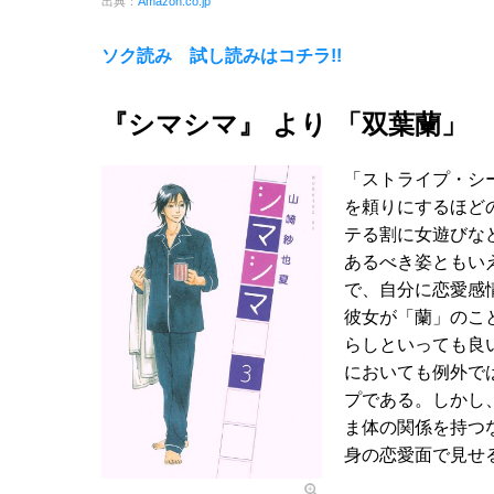
出典：
Amazon.co.jp
ソク読み 試し読みはコチラ!!
『シマシマ』 より 「双葉蘭」
「ストライプ・シ
を頼りにするほど
テる割に女遊びな
あるべき姿ともい
で、自分に恋愛感
彼女が「蘭」のこ
らしといっても良
においても例外で
プである。しかし
ま体の関係を持つ
身の恋愛面で見せ