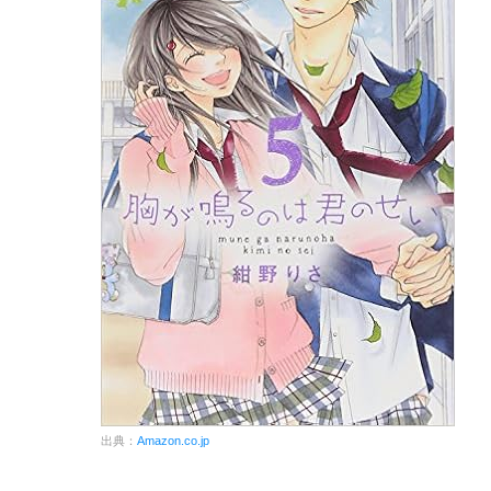
出典：
Amazon.co.jp