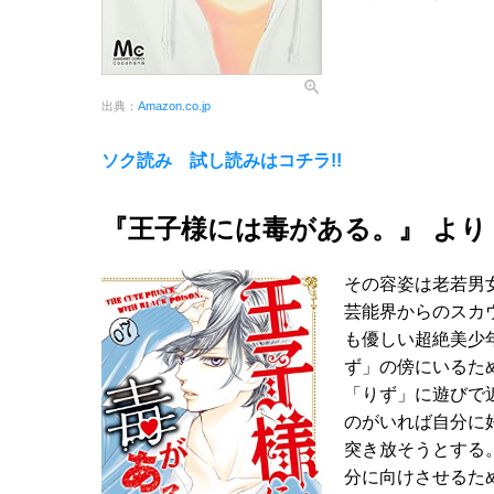
出典：
Amazon.co.jp
ソク読み 試し読みはコチラ!!
『王子様には毒がある。』 より
その容姿は老若男
芸能界からのスカ
も優しい超絶美少
ず」の傍にいるた
「りず」に遊びで
のがいれば自分に
突き放そうとする
分に向けさせるた