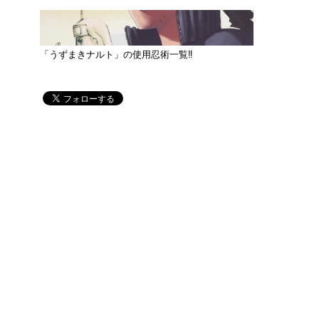
「うずまきナルト」の使用忍術一覧‼