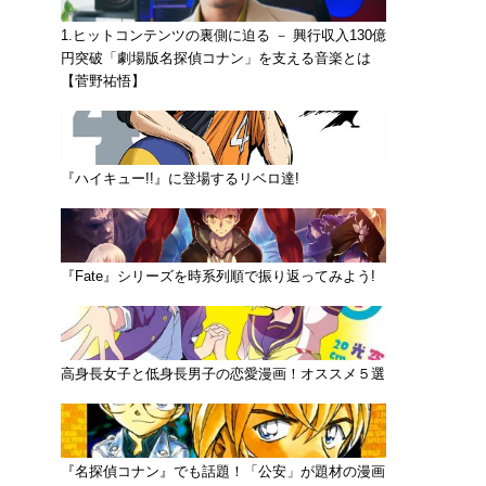
1.ヒットコンテンツの裏側に迫る － 興行収入130億
円突破「劇場版名探偵コナン」を支える音楽とは
【菅野祐悟】
『ハイキュー!!』に登場するリベロ達!
『Fate』シリーズを時系列順で振り返ってみよう!
高身長女子と低身長男子の恋愛漫画！オススメ５選
『名探偵コナン』でも話題！「公安」が題材の漫画