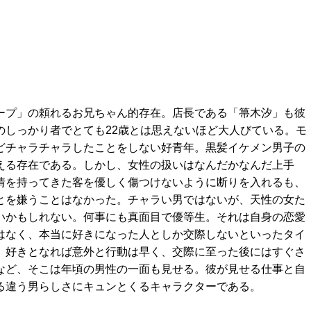
ープ」の頼れるお兄ちゃん的存在。店長である「箒木汐」も彼
のしっかり者でとても22歳とは思えないほど大人びている。モ
どチャラチャラしたことをしない好青年。黒髪イケメン男子の
える存在である。しかし、女性の扱いはなんだかなんだ上手
情を持ってきた客を優しく傷つけないように断りを入れるも、
とを嫌うことはなかった。チャラい男ではないが、天性の女た
いかもしれない。何事にも真面目で優等生。それは自身の恋愛
はなく、本当に好きになった人としか交際しないといったタイ
、好きとなれば意外と行動は早く、交際に至った後にはすぐさ
など、そこは年頃の男性の一面も見せる。彼が見せる仕事と自
る違う男らしさにキュンとくるキャラクターである。