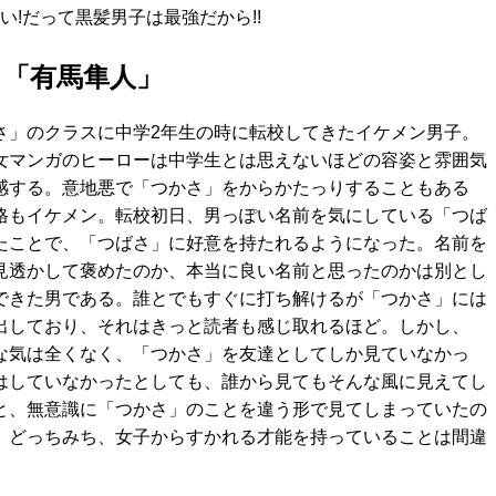
!だって黒髪男子は最強だから!!
 「有馬隼人」
さ」のクラスに中学2年生の時に転校してきたイケメン男子。
女マンガのヒーローは中学生とは思えないほどの容姿と雰囲気
感する。意地悪で「つかさ」をからかたっりすることもある
格もイケメン。転校初日、男っぽい名前を気にしている「つば
たことで、「つばさ」に好意を持たれるようになった。名前を
見透かして褒めたのか、本当に良い名前と思ったのかは別とし
できた男である。誰とでもすぐに打ち解けるが「つかさ」には
出しており、それはきっと読者も感じ取れるほど。しかし、
な気は全くなく、「つかさ」を友達としてしか見ていなかっ
はしていなかったとしても、誰から見てもそんな風に見えてし
と、無意識に「つかさ」のことを違う形で見てしまっていたの
。どっちみち、女子からすかれる才能を持っていることは間違