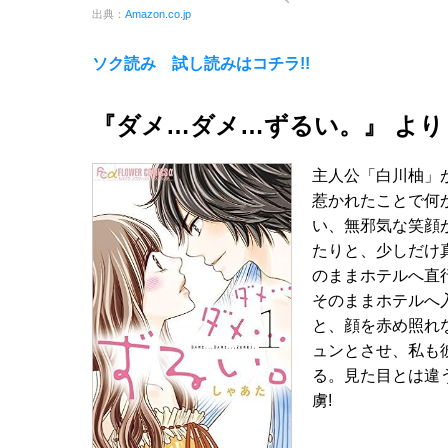
出典：
Amazon.co.jp
ソク読み 試し読みはコチラ!!
『ダメ…ダメ…ずるい。』 より
主人公「白川柚」
惹かれたことで何
い、無邪気な笑顔
たりと、少しだけ
のままホテルへ直
そのままホテルへ
と、顔を赤め照れ
ュンとさせ、私も
る。見た目とは違
虜!