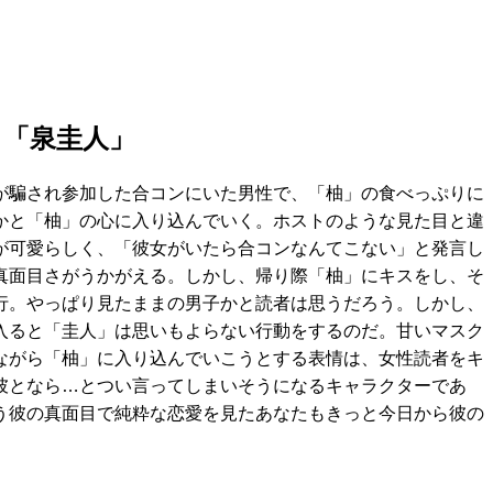
 「泉圭人」
が騙され参加した合コンにいた男性で、「柚」の食べっぷりに
かと「柚」の心に入り込んでいく。ホストのような見た目と違
が可愛らしく、「彼女がいたら合コンなんてこない」と発言し
真面目さがうかがえる。しかし、帰り際「柚」にキスをし、そ
行。やっぱり見たままの男子かと読者は思うだろう。しかし、
入ると「圭人」は思いもよらない行動をするのだ。甘いマスク
ながら「柚」に入り込んでいこうとする表情は、女性読者をキ
彼となら…とつい言ってしまいそうになるキャラクターであ
う彼の真面目で純粋な恋愛を見たあなたもきっと今日から彼の