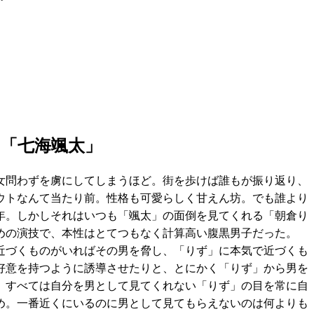
 「七海颯太」
女問わずを虜にしてしまうほど。街を歩けば誰もが振り返り、
ウトなんて当たり前。性格も可愛らしく甘えん坊。でも誰より
年。しかしそれはいつも「颯太」の面倒を見てくれる「朝倉り
めの演技で、本性はとてつもなく計算高い腹黒男子だった。
近づくものがいればその男を脅し、「りず」に本気で近づくも
好意を持つように誘導させたりと、とにかく「りず」から男を
。すべては自分を男として見てくれない「りず」の目を常に自
め。一番近くにいるのに男として見てもらえないのは何よりも