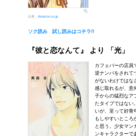
出典：
Amazon.co.jp
ソク読み 試し読みはコチラ!!
『彼と恋なんて』 より 「光」
カフェバーの店員
逆ナンパをされて
がないわけではな
感じ取れるが、意
子からの猛烈なア
たタイプではない
いが、至って好青
もしやすいところ
と思う。少女マン
ンキャラクターで