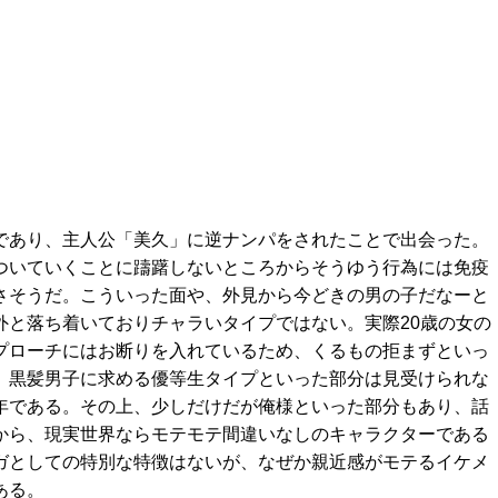
であり、主人公「美久」に逆ナンパをされたことで出会った。
ついていくことに躊躇しないところからそうゆう行為には免疫
さそうだ。こういった面や、外見から今どきの男の子だなーと
外と落ち着いておりチャラいタイプではない。実際20歳の女の
プローチにはお断りを入れているため、くるもの拒まずといっ
。黒髪男子に求める優等生タイプといった部分は見受けられな
年である。その上、少しだけだが俺様といった部分もあり、話
から、現実世界ならモテモテ間違いなしのキャラクターである
ガとしての特別な特徴はないが、なぜか親近感がモテるイケメ
ある。