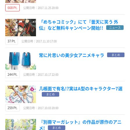
668 Pt.
公開日時：2017.11.25 20:00
「めちゃコミック」にて『曇天に笑う 外
伝』など無料キャンペーン開始!!
ニュース
37 Pt.
公開日時：2017.11.10 17:00
常に片思いの美少女アニメキャラ
まとめ
244 Pt.
公開日時：2017.10.17 22:00
几帳面で有名!?実はA型のキャラクター7選
まとめ
259 Pt.
公開日時：2017.10.03 20:00
『別冊マーガレット』の作品が原作のアニ
メ!
まとめ