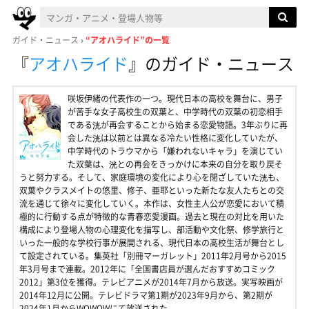
ガイド・ニュース
“アオハライド”の一覧
『
アオハライド
』
のガイド・ニュース
咲坂伊緒の代表作の一つ。現代日本の高校を舞台に、男子
が苦手な女子高校生の双葉と、中学時代の双葉の初恋相手
である洸が再会することから始まる恋愛物語。3年ぶりに再
会した洸は以前とは異なる冷たい性格に変化していたが、
中学時代のトラウマから「嫌われないキャラ」を演じてい
た双葉は、洸との再会をきっかけに本来の自分を取り戻そ
うと努力する。そして、家庭環境の変化により心を閉ざしていた洸も、
双葉やクラスメイトの悠里、修子、亜耶といった新たな友人たちとの交
流を通じて徐々に変化していく。本作は、女性主人公が恋愛において積
極的に行動する点が特徴的な青春恋愛漫画。過去と現在の対比を用いた
構成により登場人物の心理変化を描写し、部活動や文化祭、修学旅行と
いった一般的な学校行事が展開される、現代日本の高校生活が舞台とし
て設定されている。集英社「別冊マーガレット」2011年2月号から2015
年3月号まで連載。2012年に「全国書店員が選んだおすすめコミック
2012」第3位を獲得。テレビアニメが2014年7月から放送。実写映画が
2014年12月に公開。テレビドラマ第1期が2023年9月から、第2期が
2024年1月からWOWOWにて放送された。