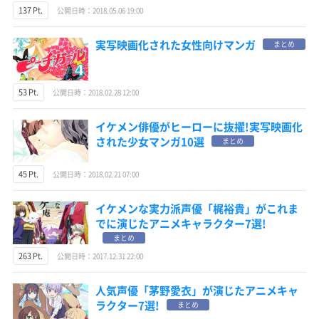
137 Pt.
公開日時：2018.05.06 19:00
実写映画化された女性向けマンガ
まとめ
53 Pt.
公開日時：2018.02.28 12:00
イケメン俳優がヒーローに抜擢!実写映画化
された少女マンガ10選
まとめ
45 Pt.
公開日時：2018.02.21 07:00
イケメンな実力派声優「梶裕貴」がこれま
でに演じたアニメキャラクター7選!
まとめ
263 Pt.
公開日時：2017.12.31 22:00
人気声優「茅野愛衣」が演じたアニメキャ
ラクター7選!
まとめ