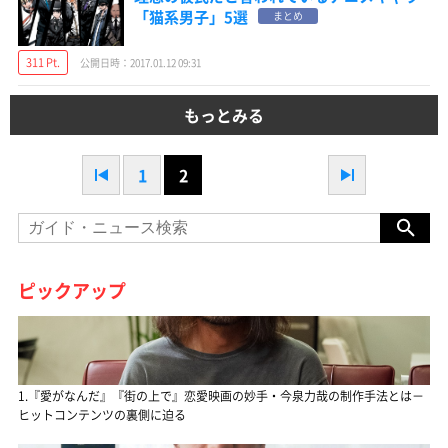
「猫系男子」5選
まとめ
311 Pt.
公開日時：2017.01.12 09:31
もっとみる
1
2
ピックアップ
1.『愛がなんだ』『街の上で』恋愛映画の妙手・今泉力哉の制作手法とは－
ヒットコンテンツの裏側に迫る