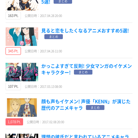
5選!
まとめ
163 Pt.
公開日時：2017.04.28 20:00
見ると恋をしたくなるアニメおすすめ5選!
まとめ
345 Pt.
公開日時：2017.04.26 11:00
かっこよすぎて反則! 少女マンガのイケメン
キャラクター!
まとめ
107 Pt.
公開日時：2017.03.13 08:00
顔も声もイケメン! 声優「KENN」が演じた
歴代のアニメキャラ
まとめ
1,078 Pt.
公開日時：2017.02.08 20:00
理想の彼氏だと言われているアニメキャラ