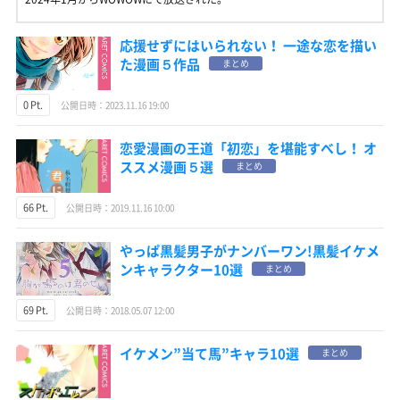
応援せずにはいられない！ 一途な恋を描い
た漫画５作品
まとめ
0 Pt.
公開日時：2023.11.16 19:00
恋愛漫画の王道「初恋」を堪能すべし！ オ
ススメ漫画５選
まとめ
66 Pt.
公開日時：2019.11.16 10:00
やっぱ黒髪男子がナンバーワン!黒髪イケメ
ンキャラクター10選
まとめ
69 Pt.
公開日時：2018.05.07 12:00
イケメン”当て馬”キャラ10選
まとめ