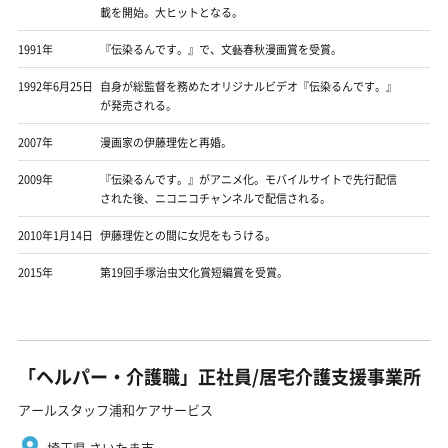
載を開始。大ヒットとなる。
1991年
『伝染るんです。』で、文藝春秋漫画賞を受賞。
1992年6月25日
自身が総監督を務めたオリジナルビデオ『伝染るんです。』
が発売される。
2007年
漫画家の伊藤理佐と再婚。
2009年
『伝染るんです。』がアニメ化。モバイルサイトで先行配信
された後、ニコニコチャンネルで配信される。
2010年1月14日
伊藤理佐との間に女児をもうける。
2015年
第19回手塚治虫文化賞短編賞を受賞。
「ヘルパー・介護職」正社員/居宅介護支援事業所
アールスタッフ浦和ケアサービス
埼玉県 さいたま市