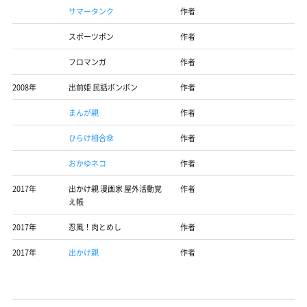
サマータンク
作者
スポーツポン
作者
フロマンガ
作者
2008年
出前姫 民話ボンボン
作者
まんが親
作者
ひらけ相合傘
作者
おかゆネコ
作者
2017年
出かけ親 漫画家 屋外活動覚
作者
え帳
2017年
忍風！肉とめし
作者
2017年
出かけ親
作者