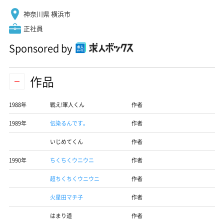
神奈川県 横浜市
正社員
Sponsored by
作品
1988年
戦え!軍人くん
作者
1989年
伝染るんです。
作者
いじめてくん
作者
1990年
ちくちくウニウニ
作者
超ちくちくウニウニ
作者
火星田マチ子
作者
はまり道
作者