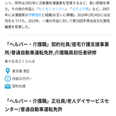
ット。同作は1991年に文藝春秋漫画賞を受賞するなど、高い評価を得
た。その他の作品に『
ちくちくウニウニ
』『
ぷりぷり県
』など。2007
年には漫画家の
伊藤理佐
と結婚(お互いに再婚)。2010年1月14日には女
児をもうけた。2015年、一連の作品に対して第19回手塚治虫文化賞短
編賞を受賞した。
「ヘルパー・介護職」契約社員/居宅介護支援事業
所/普通自動車運転免許,介護職員初任者研修
楽々生活さくらんぼ
東京都 港区
月給25万円～
契約社員
「ヘルパー・介護職」正社員/老人デイサービスセ
ンター/普通自動車運転免許