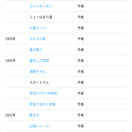
ゴッドボンボン
作者
ニューはまり道
作者
火星ルンバ
作者
1995年
ぷりぷり県
作者
象の怒り
作者
1995年
歯ぎしり球団
作者
油断ちゃん
作者
スカートさん
作者
学活!!つやつや担任
作者
武侠さるかに合戦
作者
2001年
殴るぞ
作者
山田シリーズ
作者