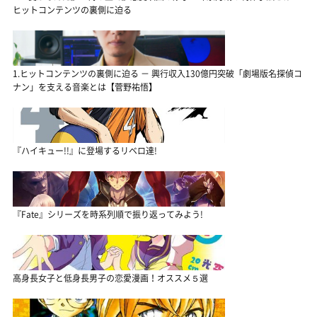
ヒットコンテンツの裏側に迫る
1.ヒットコンテンツの裏側に迫る － 興行収入130億円突破「劇場版名探偵コ
ナン」を支える音楽とは【菅野祐悟】
『ハイキュー!!』に登場するリベロ達!
『Fate』シリーズを時系列順で振り返ってみよう!
高身長女子と低身長男子の恋愛漫画！オススメ５選