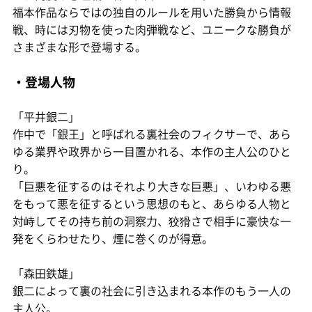
福本作品ならではの独自のルールを用いた勝負から情報
戦、時には刃物を使った肉弾戦など、ユニークな勝負が
さまざまな形で登場する。
・登場人物
「平井銀二」
作中で「銀王」と呼ばれる裏社会のフィクサーで、あら
ゆる業界や政界から一目置かれる、本作の主人公のひと
り。
「巨悪を征するのはそれより大きな巨悪」、いわゆる悪
をもって悪を征するという思想のもと、あらゆる人物と
対峙してその持ち前の洞察力、狡猾さで相手に豪快な一
発をくらわせたり、煙に巻くのが得意。
「森田鉄雄」
銀二によって裏の社会に引き込まれる本作のもう一人の
主人公。