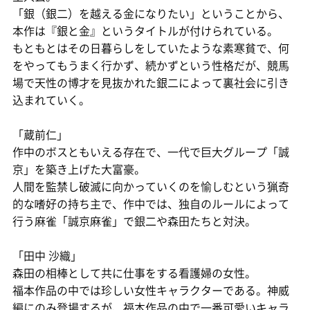
「銀（銀二）を越える金になりたい」ということから、
本作は『銀と金』というタイトルが付けられている。
もともとはその日暮らしをしていたような素寒貧で、何
をやってもうまく行かず、続かずという性格だが、競馬
場で天性の博才を見抜かれた銀二によって裏社会に引き
込まれていく。
「蔵前仁」
作中のボスともいえる存在で、一代で巨大グループ「誠
京」を築き上げた大富豪。
人間を監禁し破滅に向かっていくのを愉しむという猟奇
的な嗜好の持ち主で、作中では、独自のルールによって
行う麻雀「誠京麻雀」で銀二や森田たちと対決。
「田中 沙織」
森田の相棒として共に仕事をする看護婦の女性。
福本作品の中では珍しい女性キャラクターである。神威
編にのみ登場するが、福本作品の中で一番可愛いキャラ