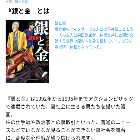
出典：
銀と金 (1)
『銀と金』とは
銀と金
裏社会のフィクサーで主人公の平井銀二ともう
一人の主人公森田鉄雄が、仲間と共に欲望が交
錯する世界の深みへと身を投じていく。1996
年以降、休載となっている。
『銀と金』は1992年から1996年までアクションピザッツ
で連載されていた、裏社会に生きる男たちを描いた漫
画。
株の仕手戦や政治家との裏取引といった、普通のニュー
スなどではなかなか見ることができない裏社会を舞台
に、高度な心理戦が繰り広げられます。