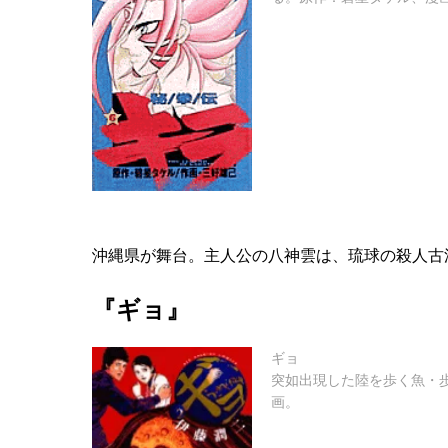
沖縄県が舞台。主人公の八神雲は、琉球の殺人古
『ギョ』
ギョ
突如出現した陸を歩く魚・
画。