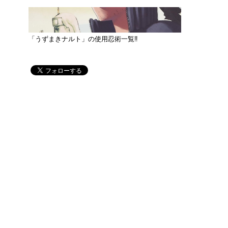
「うずまきナルト」の使用忍術一覧‼