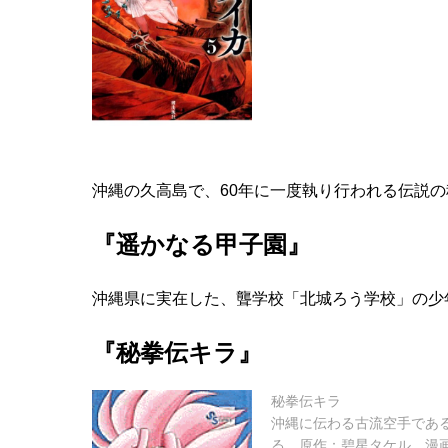
沖縄の久高島で、60年に一度執り行われる伝説
『遥かなる甲子園』
沖縄県に実在した、聾学校「北城ろう学校」の少
『秘拳伝キラ』
秘拳伝キラ
沖縄に伝わる古流空手であ
る。原作：碧星タケル、漫