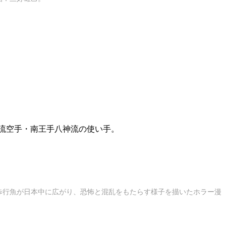
流空手・南王手八神流の使い手。
歩行魚が日本中に広がり、恐怖と混乱をもたらす様子を描いたホラー漫