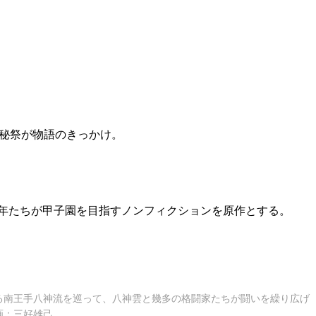
の秘祭が物語のきっかけ。
年たちが甲子園を目指すノンフィクションを原作とする。
る南王手八神流を巡って、八神雲と幾多の格闘家たちが闘いを繰り広げ
画：三好雄己。