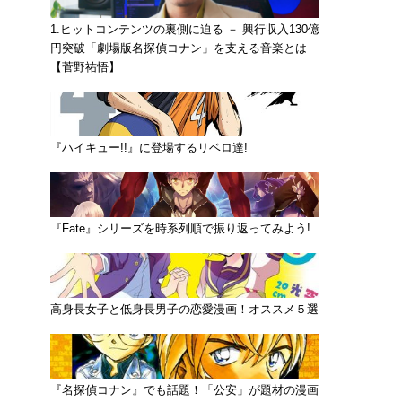
1.ヒットコンテンツの裏側に迫る － 興行収入130億
円突破「劇場版名探偵コナン」を支える音楽とは
【菅野祐悟】
『ハイキュー!!』に登場するリベロ達!
『Fate』シリーズを時系列順で振り返ってみよう!
高身長女子と低身長男子の恋愛漫画！オススメ５選
『名探偵コナン』でも話題！「公安」が題材の漫画