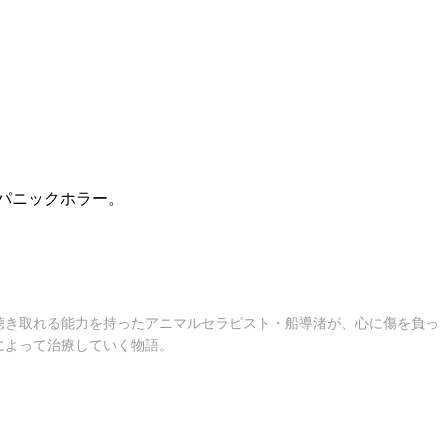
パニックホラー。
聴き取れる能力を持ったアニマルセラピスト・船導渚が、心に傷を負っ
によって治療していく物語。