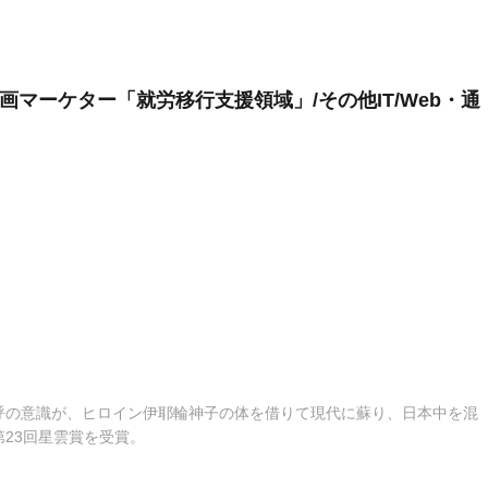
動画マーケター「就労移行支援領域」/その他IT/Web・通
呼の意識が、ヒロイン伊耶輪神子の体を借りて現代に蘇り、日本中を混
23回星雲賞を受賞。