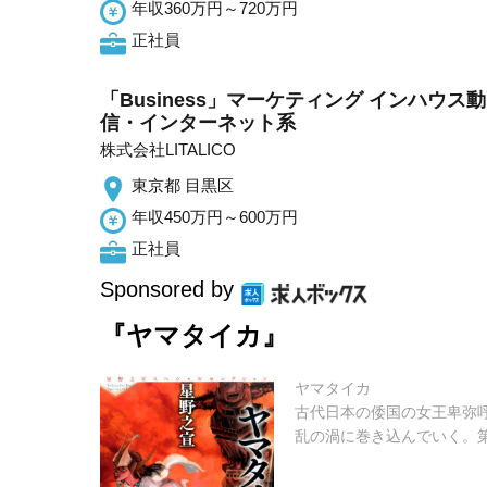
年収360万円～720万円
正社員
「Business」マーケティング インハウス
信・インターネット系
株式会社LITALICO
東京都 目黒区
年収450万円～600万円
正社員
Sponsored by
『ヤマタイカ』
ヤマタイカ
古代日本の倭国の女王卑弥
乱の渦に巻き込んでいく。第