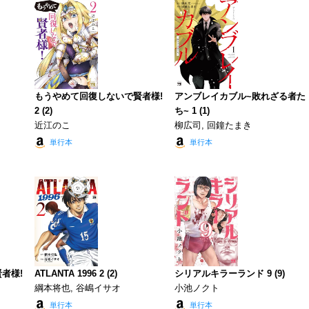
もうやめて回復しないで賢者様!
アンブレイカブル~敗れざる者た
2 (2)
ち~ 1 (1)
近江のこ
柳広司, 回鐘たまき
単行本
単行本
者様!
ATLANTA 1996 2 (2)
シリアルキラーランド 9 (9)
綱本将也, 谷嶋イサオ
小池ノクト
単行本
単行本