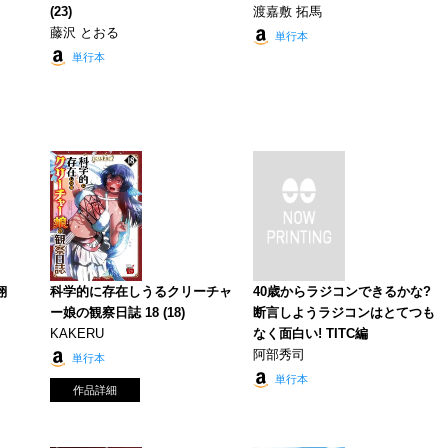
(23)
渡嘉敷 拓馬
藤沢 とおる
単行本
単行本
翔
科学的に存在しうるクリーチャ
40歳からラジコンできるかな?
ー娘の観察日誌 18 (18)
断言しようラジコンはとてつも
KAKERU
なく面白い! TITC編
阿部秀司
単行本
単行本
作品詳細