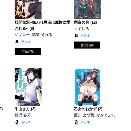
股間無双~嫌われ勇者は魔族に愛
雨夜の月 (12)
される~ (8)
くずしろ
ジブロー, 脇道 それる
単行本
単行本
作品詳細
作品詳細
)
牛山さん (2)
乙女のおかず (2)
相沢 春芳
藤川 よつ葉, かかとぶし
単行本
単行本