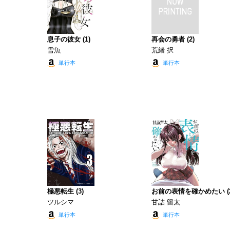
息子の彼女 (1)
再会の勇者 (2)
雪魚
荒緒 択
単行本
単行本
極悪転生 (3)
お前の表情を確かめたい (2
ツルシマ
甘詰 留太
単行本
単行本