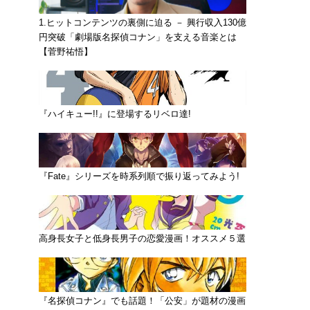
1.ヒットコンテンツの裏側に迫る － 興行収入130億
円突破「劇場版名探偵コナン」を支える音楽とは
【菅野祐悟】
『ハイキュー!!』に登場するリベロ達!
『Fate』シリーズを時系列順で振り返ってみよう!
高身長女子と低身長男子の恋愛漫画！オススメ５選
『名探偵コナン』でも話題！「公安」が題材の漫画