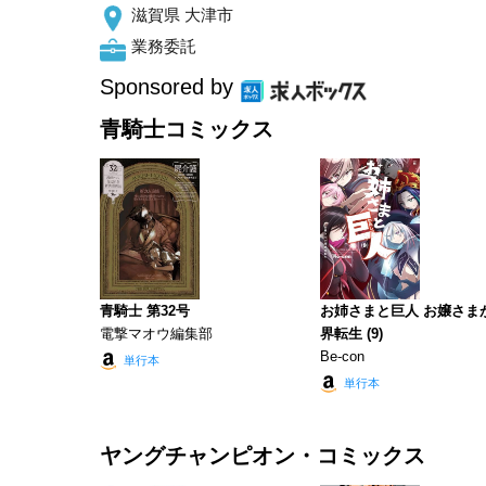
滋賀県 大津市
業務委託
Sponsored by
青騎士コミックス
青騎士 第32号
お姉さまと巨人 お嬢さま
電撃マオウ編集部
界転生 (9)
Be-con
単行本
単行本
ヤングチャンピオン・コミックス