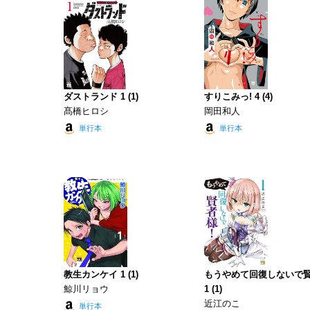
ダストランド 1 (1)
すりこみっ! 4 (4)
髙橋ヒロシ
岡田和人
単行本
単行本
教生カンケイ 1 (1)
もうやめて回復しないで賢
鯨川リョウ
1 (1)
近江のこ
単行本