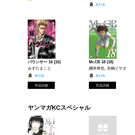
単行本
バウンサー 16 (16)
Mr.CB 18 (18)
みずたまこと
綱本将也, 谷嶋イサオ
単行本
単行本
作品詳細
作品詳細
ヤンマガKCスペシャル