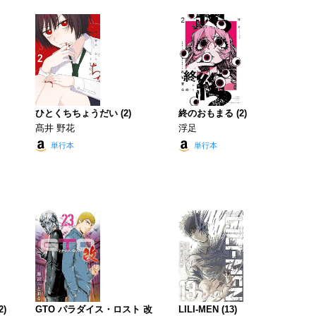
ひとくちちょうだい (2)
終のおもまる (2)
髙井 野花
浮足
単行本
単行本
)
GTO パラダイス・ロスト 改
LILI-MEN (13)