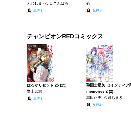
ふじしま ぺポ, こんぱる
壱
単行本
単行本
チャンピオンREDコミックス
はるかリセット 25 (25)
聖闘士星矢 セインティア
野上武志
memories 2 (2)
車田正美, 久織ちまき
単行本
単行本