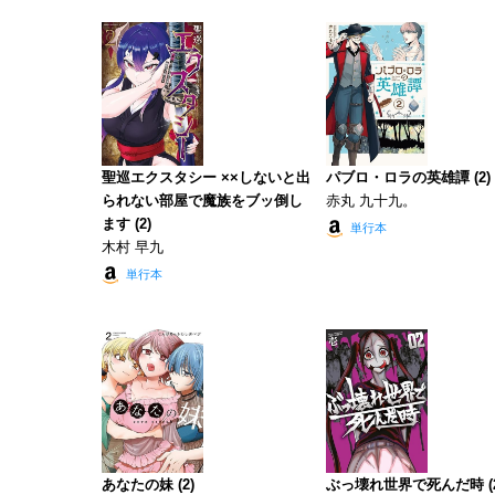
聖巡エクスタシー ××しないと出
パブロ・ロラの英雄譚 (2)
られない部屋で魔族をブッ倒し
赤丸 九十九。
ます (2)
単行本
木村 早九
単行本
あなたの妹 (2)
ぶっ壊れ世界で死んだ時 (2