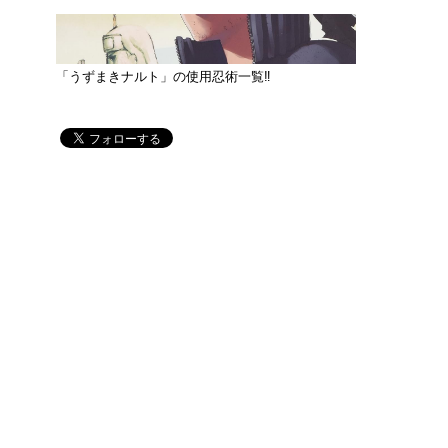
「うずまきナルト」の使用忍術一覧‼