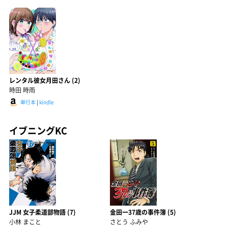
レンタル彼女月田さん (2)
時田 時雨
単行本
|
kindle
イブニングKC
JJM 女子柔道部物語 (7)
金田一37歳の事件簿 (5)
小林 まこと
さとう ふみや