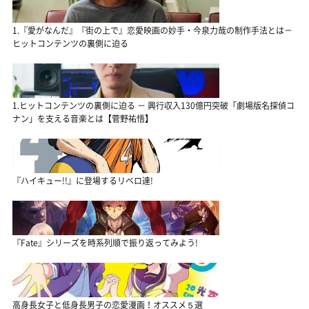
1.『愛がなんだ』『街の上で』恋愛映画の妙手・今泉力哉の制作手法とは－
ヒットコンテンツの裏側に迫る
1.ヒットコンテンツの裏側に迫る － 興行収入130億円突破「劇場版名探偵コ
ナン」を支える音楽とは【菅野祐悟】
『ハイキュー!!』に登場するリベロ達!
『Fate』シリーズを時系列順で振り返ってみよう!
高身長女子と低身長男子の恋愛漫画！オススメ５選