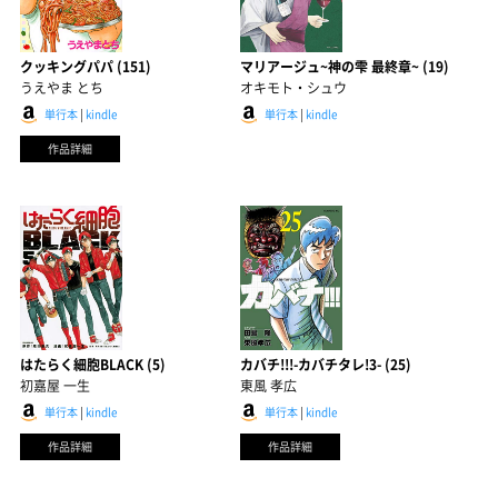
クッキングパパ (151)
マリアージュ~神の雫 最終章~ (19)
うえやま とち
オキモト・シュウ
単行本
|
kindle
単行本
|
kindle
作品詳細
はたらく細胞BLACK (5)
カバチ!!!-カバチタレ!3- (25)
初嘉屋 一生
東風 孝広
単行本
|
kindle
単行本
|
kindle
作品詳細
作品詳細