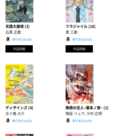
天国大魔境 (3)
フラジャイル (16)
石黒 正数
恵 三朗
単行本
|
kindle
単行本
|
kindle
作品詳細
作品詳細
ディザインズ (4)
無限の住人~幕末ノ章~ (1)
五十嵐 大介
陶延 リュウ, 沙村 広明
単行本
|
kindle
単行本
|
kindle