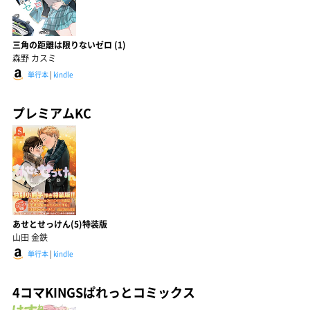
三角の距離は限りないゼロ (1)
森野 カスミ
単行本
|
kindle
プレミアムKC
あせとせっけん(5)特装版
山田 金鉄
単行本
|
kindle
4コマKINGSぱれっとコミックス