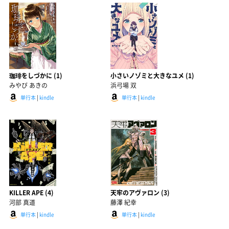
珈琲をしづかに (1)
小さいノゾミと大きなユメ (1)
みやび あきの
浜弓場 双
単行本
|
kindle
単行本
|
kindle
KILLER APE (4)
天牢のアヴァロン (3)
河部 真道
藤澤 紀幸
単行本
|
kindle
単行本
|
kindle