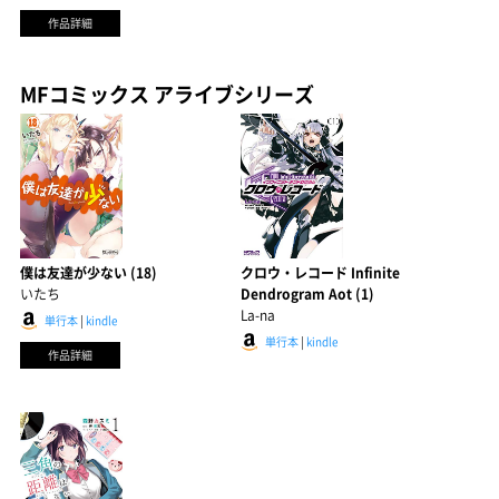
作品詳細
MFコミックス アライブシリーズ
僕は友達が少ない (18)
クロウ・レコード Infinite
いたち
Dendrogram Aot (1)
La-na
単行本
|
kindle
単行本
|
kindle
作品詳細