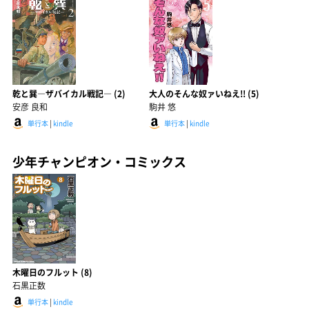
乾と巽―ザバイカル戦記― (2)
大人のそんな奴ァいねえ!! (5)
安彦 良和
駒井 悠
単行本
|
kindle
単行本
|
kindle
少年チャンピオン・コミックス
木曜日のフルット (8)
石黒正数
単行本
|
kindle