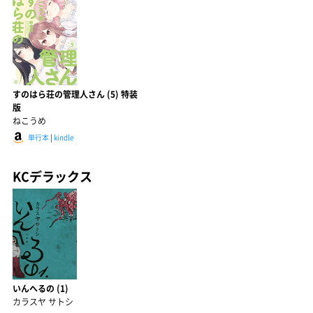
すのはら荘の管理人さん (5) 特装
版
ねこうめ
単行本
|
kindle
KCデラックス
いんへるの (1)
カラスヤ サトシ