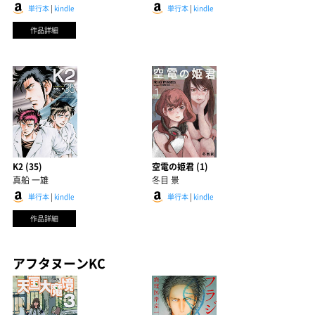
単行本
|
kindle
単行本
|
kindle
作品詳細
K2 (35)
空電の姫君 (1)
真船 一雄
冬目 景
単行本
|
kindle
単行本
|
kindle
作品詳細
アフタヌーンKC