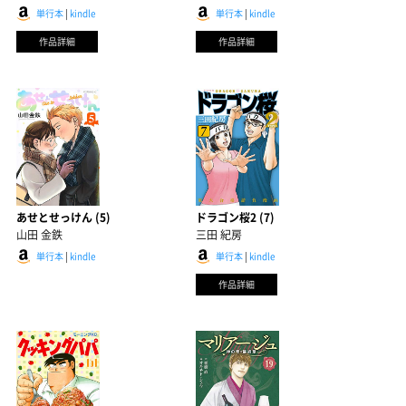
単行本
|
kindle
単行本
|
kindle
作品詳細
作品詳細
あせとせっけん (5)
ドラゴン桜2 (7)
山田 金鉄
三田 紀房
単行本
|
kindle
単行本
|
kindle
作品詳細