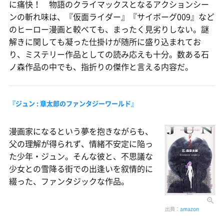
に痛快！ 物語のクライマックスとなるアクションシー
ンの斬れ味は、『仮面ライダー』『サイボーグ009』など
のヒーロー漫画と較べても、まったく見劣りしない。謎
解きに関しても凝った仕掛けが随所に盛り込まれてお
り、ミステリー作品としての読み応えも十分。数ある石
ノ森作品の中でも、指折りの傑作と言える内容だ。
『ジュン : 章太郎のファンタジーワールド』
漫画家になるという夢を抱きながらも、
父の理解が得られず、情緒不安定に陥っ
た少年・ジュン。そんな彼と、不思議な
少女との雪降る街での出逢いを叙情的に
綴った、ファンタジックな作品。
出典：
amazon