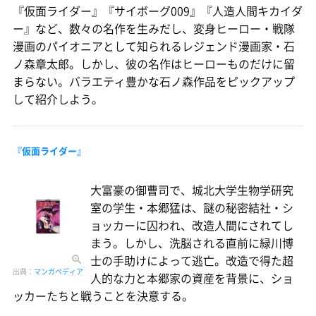
『仮面ライダー』『サイボーグ009』『人造人間キカイダ
ー』など、数々の名作を生みだし、変身ヒーロー・戦隊
漫画のパイオニアとして知られるレジェンド漫画家・石
ノ森章太郎。しかし、彼の名作はヒーローものだけに留
まらない。バラエティ豊かな石ノ森作品をピックアップ
して紹介しよう。
『仮面ライダー』
大富豪の御曹司で、城北大学生物学研究
室の学生・本郷猛は、謎の秘密結社・シ
ョッカーに囚われ、改造人間にされてし
まう。しかし、洗脳される直前に緑川博
士の手助けによって逃亡。改造で得た超
出典：
マンガペディア
人的な力と本郷家の資産を背景に、ショ
ッカーたちと戦うことを決意する。