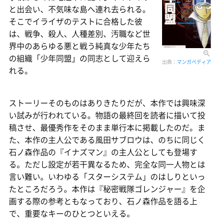
と出会い、不気味な島へ連れ去られる。
そこでイライザのテストに合格した彼
は、戦争、殺人、人種差別、汚職など世
界中のあらゆる悪と戦う純真な少年たち
の組織「少年同盟」の同志として迎えら
出典：
マンガペディア
れる。
ストーリーそのものはありきたりだが、本作では興味深
い試みが行われている。物語の最終回を読者に描いて投
稿させ、最優秀作をそのまま単行本に掲載したのだ。ま
た、本作の主人公である風田サブロウは、のちに同じく
石ノ森作品の『イナズマン』の主人公としても登場す
る。ただし設定が若干異なるため、完全な同一人物とは
言い難い。いわゆる「スターシステム」のはしりといっ
たところだろう。本作は『秘密戦隊ゴレンジャー』を企
画する際の参考ともなっており、石ノ森作品を語る上
で、重要なキーのひとつといえる。