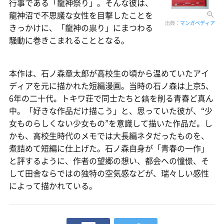
行事である「龍神祭り」。そんな彼は、
龍神沼で不思議な女性を目撃したことを
出典：
マンガペディア
きっかけに、「龍神の祟り」にまつわる
騒動に巻きこまれることとなる。
本作は、石ノ森章太郎が高校生の頃から温めていたアイ
ディアを元に描かれた短編漫画。当時の石ノ森は上京5、
6年の二十代。トキワ荘で同士たちと鎬を削る青春ど真ん
中。「好きな作品だけ描こう」と、思っていた彼が、“少
女ものらしくない少女もの”を意識して描いた作品だ。し
かも、高校生時代のメモでは大長編ネタだったものを、
煮詰めて短編に仕上げた。石ノ森自身が「青春の一作」
と評するように、作者の望郷の想い、都会への憧憬、そ
して田舎ならではの独特の空気感などが、瑞々しい感性
によって描かれている。