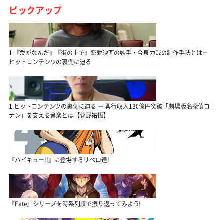
ピックアップ
1.『愛がなんだ』『街の上で』恋愛映画の妙手・今泉力哉の制作手法とは－
ヒットコンテンツの裏側に迫る
1.ヒットコンテンツの裏側に迫る － 興行収入130億円突破「劇場版名探偵コ
ナン」を支える音楽とは【菅野祐悟】
『ハイキュー!!』に登場するリベロ達!
『Fate』シリーズを時系列順で振り返ってみよう!