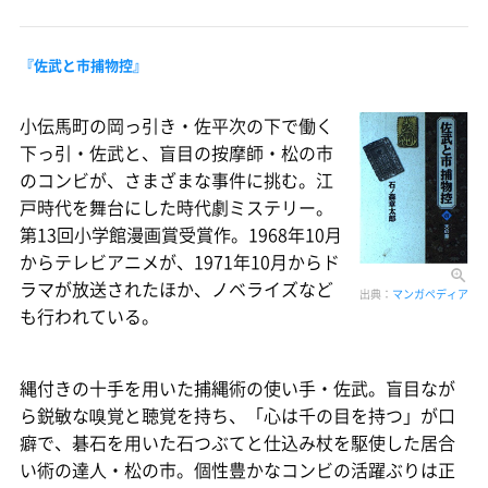
『佐武と市捕物控』
小伝馬町の岡っ引き・佐平次の下で働く
下っ引・佐武と、盲目の按摩師・松の市
のコンビが、さまざまな事件に挑む。江
戸時代を舞台にした時代劇ミステリー。
第13回小学館漫画賞受賞作。1968年10月
からテレビアニメが、1971年10月からド
ラマが放送されたほか、ノベライズなど
出典：
マンガペディア
も行われている。
縄付きの十手を用いた捕縄術の使い手・佐武。盲目なが
ら鋭敏な嗅覚と聴覚を持ち、「心は千の目を持つ」が口
癖で、碁石を用いた石つぶてと仕込み杖を駆使した居合
い術の達人・松の市。個性豊かなコンビの活躍ぶりは正