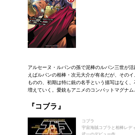
アルセーヌ・ルパンの孫で泥棒のルパン三世が活
えばルパンの相棒・次元大介が有名だが、そのイ
ものの、初期は特に銃の名手という描写はなく、
増えていく。愛銃もアニメのコンバットマグナム
『コブラ』
コブラ
宇宙海賊コブラと相棒レデ
武一のデビュー作。