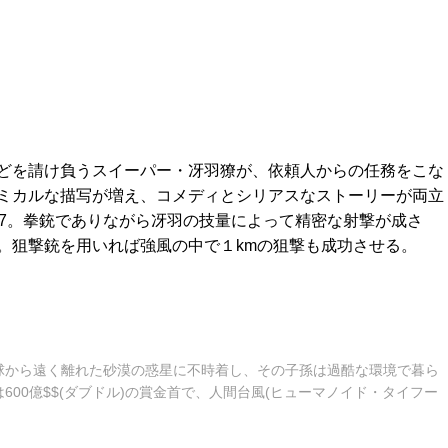
どを請け負うスイーパー・冴羽獠が、依頼人からの任務をこな
ミカルな描写が増え、コメディとシリアスなストーリーが両立
57。拳銃でありながら冴羽の技量によって精密な射撃が成さ
。狙撃銃を用いれば強風の中で１kmの狙撃も成功させる。
球から遠く離れた砂漠の惑星に不時着し、その子孫は過酷な環境で暮ら
600億$$(ダブドル)の賞金首で、人間台風(ヒューマノイド・タイフー