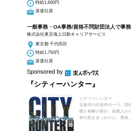
時給1,600円
派遣社員
一般事務・OA事務/資格不問財団法人で事
株式会社東京海上日動キャリアサービス
東京都 千代田区
時給1,750円
派遣社員
Sponsored by
『シティーハンター』
シティーハンター
北条司の代表作の一つ。現
獠と相棒の香が、依頼人か
幸の死をきっかけに、秀幸..