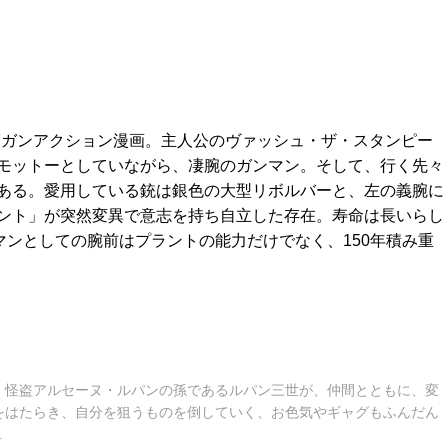
Fガンアクション漫画。主人公のヴァッシュ・ザ・スタンピー
モットーとしていながら、凄腕のガンマン。そして、行く先々
ある。愛用している銃は銀色の大型リボルバーと、左の義腕に
ント」が突然変異で意志を持ち自立した存在。寿命は長いらし
マンとしての腕前はプラントの能力だけでなく、150年積み重
。怪盗アルセーヌ・ルパンの孫であるルパン三世が、仲間とともに、変
をはたらき、自分を狙うものを倒していく、お色気やギャグもふんだん
.