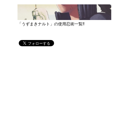
「うずまきナルト」の使用忍術一覧‼