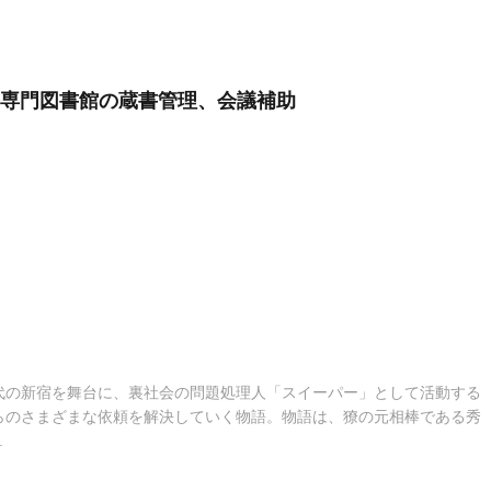
務専門図書館の蔵書管理、会議補助
代の新宿を舞台に、裏社会の問題処理人「スイーパー」として活動する
らのさまざまな依頼を解決していく物語。物語は、獠の元相棒である秀
.