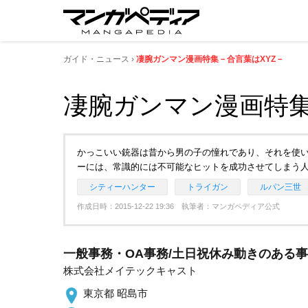
ガイド・ニュース
凄腕ガンマン漫画特集－合言葉はXYZ－
凄腕ガンマン漫画特集
かっこいい銃器は昔から男の子の憧れであり、それを使
ーには、常識的には不可能なヒットを成功させてしまう
シティーハンター
トライガン
ルパン三世
作成日時：2015-12-22 19:36 執筆者：マンガペディア公式
一般事務・OA事務/土日祝休み動きのある
株式会社メイテックキャスト
東京都 昭島市