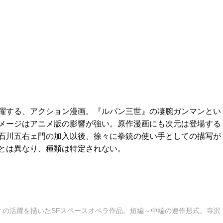
躍する、アクション漫画。『ルパン三世』の凄腕ガンマンとい
メージはアニメ版の影響が強い。原作漫画にも次元は登場する
石川五右ェ門の加入以後、徐々に拳銃の使い手としての描写が
とは異なり、種類は特定されない。
ィの活躍を描いたSFスペースオペラ作品。短編～中編の連作形式。寺沢