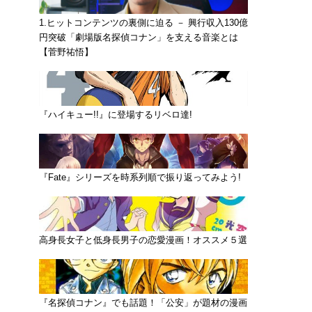
1.ヒットコンテンツの裏側に迫る － 興行収入130億
円突破「劇場版名探偵コナン」を支える音楽とは
【菅野祐悟】
『ハイキュー!!』に登場するリベロ達!
『Fate』シリーズを時系列順で振り返ってみよう!
高身長女子と低身長男子の恋愛漫画！オススメ５選
『名探偵コナン』でも話題！「公安」が題材の漫画