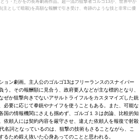
いとう・たかをの長寿劇画作品。超一流の狙撃者ゴルゴ13が、世界中か
(主として暗殺)を高額な報酬で引き受け、奇跡のような技と非常に優
ション劇画。主人公のゴルゴ13はフリーランスのスナイパー
負う。その報酬額に見合う、政府要人などが主な標的となり、
なぜか狙撃向きでないアサルトライフルをカスタマイズした銃
、必要に応じて拳銃やナイフを使うこともある。また、可能な
各国の情報機関にさえも掴めず、ゴルゴ１３は勿論、比較的知
。依頼人には契約内容を厳守させ、違えた依頼人を報復で射殺
の代名詞となっているのは、狙撃の技術もさることながら、こ
するため鍛え抜いた心身あってのことと思われる。