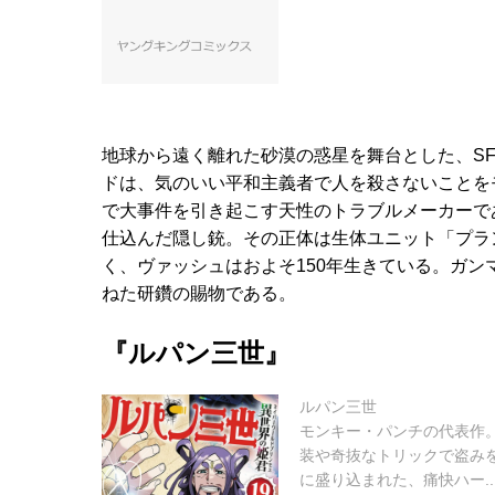
地球から遠く離れた砂漠の惑星を舞台とした、S
ドは、気のいい平和主義者で人を殺さないことを
で大事件を引き起こす天性のトラブルメーカーで
仕込んだ隠し銃。その正体は生体ユニット「プラ
く、ヴァッシュはおよそ150年生きている。ガン
ねた研鑽の賜物である。
『ルパン三世』
ルパン三世
モンキー・パンチの代表作
装や奇抜なトリックで盗み
に盛り込まれた、痛快ハー..