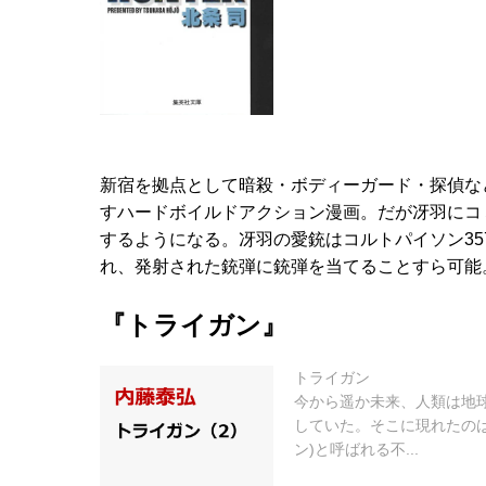
新宿を拠点として暗殺・ボディーガード・探偵な
すハードボイルドアクション漫画。だが冴羽にコ
するようになる。冴羽の愛銃はコルトパイソン3
れ、発射された銃弾に銃弾を当てることすら可能
『トライガン』
トライガン
今から遥か未来、人類は地
していた。そこに現れたのは
ン)と呼ばれる不...