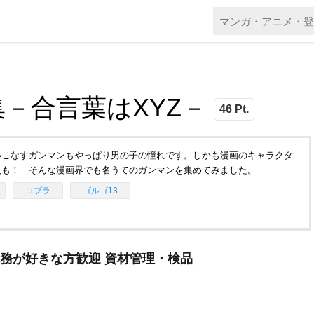
－合言葉はXYZ－
46 Pt.
いこなすガンマンもやっぱり男の子の憧れです。しかも漫画のキャラクタ
人も！ そんな漫画界でも名うてのガンマンを集めてみました。
コブラ
ゴルゴ13
事務が好きな方歓迎 資材管理・検品