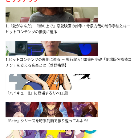
1.『愛がなんだ』『街の上で』恋愛映画の妙手・今泉力哉の制作手法とは－
ヒットコンテンツの裏側に迫る
1.ヒットコンテンツの裏側に迫る － 興行収入130億円突破「劇場版名探偵コ
ナン」を支える音楽とは【菅野祐悟】
『ハイキュー!!』に登場するリベロ達!
『Fate』シリーズを時系列順で振り返ってみよう!