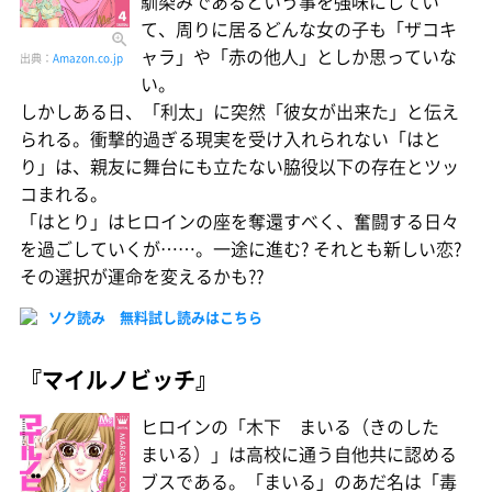
馴染みであるという事を強味にしてい
て、周りに居るどんな女の子も「ザコキ
ャラ」や「赤の他人」としか思っていな
出典：
Amazon.co.jp
い。
しかしある日、「利太」に突然「彼女が出来た」と伝え
られる。衝撃的過ぎる現実を受け入れられない「はと
り」は、親友に舞台にも立たない脇役以下の存在とツッ
コまれる。
「はとり」はヒロインの座を奪還すべく、奮闘する日々
を過ごしていくが……。一途に進む? それとも新しい恋?
その選択が運命を変えるかも??
ソク読み 無料試し読みはこちら
『マイルノビッチ』
ヒロインの「木下 まいる（きのした
まいる）」は高校に通う自他共に認める
ブスである。「まいる」のあだ名は「毒