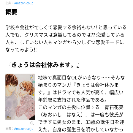
出典：
Amazon.co.jp
概要
学校や会社が忙しくて恋愛する余裕もない! と思っている
人でも、クリスマスは意識してるのでは?? 恋愛している
人も、していない人もマンガから少しずつ恋愛モードに
なってみよう!!
『きょうは会社休みます。』
地味で真面目なOLがいきなり……そんな
始まりのマンガ『きょうは会社休みま
す。』はドラマでも人気が高く、幅広い
年齢層に支持された作品である。
このマンガの主役に位置する「青石花笑
（あおいし はなえ）」は一度も彼氏が
できずに処女のまま、33歳の誕生日を迎
えた。自身の誕生日を明かしていなかっ
出典：
Amazon.co.jp