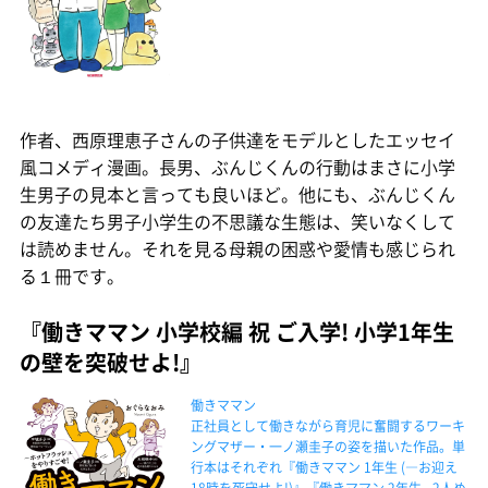
作者、西原理恵子さんの子供達をモデルとしたエッセイ
風コメディ漫画。長男、ぶんじくんの行動はまさに小学
生男子の見本と言っても良いほど。他にも、ぶんじくん
の友達たち男子小学生の不思議な生態は、笑いなくして
は読めません。それを見る母親の困惑や愛情も感じられ
る１冊です。
『働きママン 小学校編 祝 ご入学! 小学1年生
の壁を突破せよ!』
働きママン
正社員として働きながら育児に奮闘するワーキ
ングマザー・一ノ瀬圭子の姿を描いた作品。単
行本はそれぞれ『働きママン 1年生 (―お迎え
18時を死守せよ!)』『働きママン 2年生 _2人め