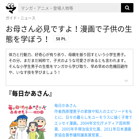
ガイド・ニュース
お母さん必見ですよ！漫画で子供の生
態を学ぼう！
58 Pt.
体力と行動力、好奇心が有り余り、母親を振り回すという小学生男子。
その分、まだまだ純粋で、子犬のような可愛さがあるとも言われます。
そんな小学生男子の生態をマンガから学び取り、早め早めの危機回避作
や、いなす技を学びましょう！
『毎日かあさん』
毎日かあさん
作者西原理恵子の家族や知人のエピソードをも
とに、日々の暮らしをユーモラスに描く子育て
エッセイ漫画。2004年文化庁メディア芸術祭
賞、2005年手塚治虫文化賞、2011年日本漫画
家協会賞参議院議長賞受賞...