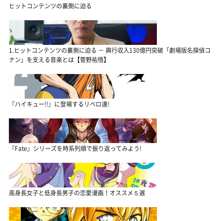
ヒットコンテンツの裏側に迫る
1.ヒットコンテンツの裏側に迫る － 興行収入130億円突破「劇場版名探偵コ
ナン」を支える音楽とは【菅野祐悟】
『ハイキュー!!』に登場するリベロ達!
『Fate』シリーズを時系列順で振り返ってみよう!
高身長女子と低身長男子の恋愛漫画！オススメ５選