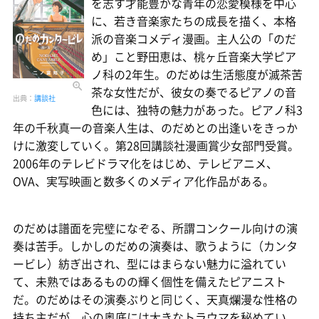
を志す才能豊かな青年の恋愛模様を中心
に、若き音楽家たちの成長を描く、本格
派の音楽コメディ漫画。主人公の「のだ
め」こと野田恵は、桃ヶ丘音楽大学ピア
ノ科の2年生。のだめは生活態度が滅茶苦
茶な女性だが、彼女の奏でるピアノの音
出典：
講談社
色には、独特の魅力があった。ピアノ科3
年の千秋真一の音楽人生は、のだめとの出逢いをきっか
けに激変していく。第28回講談社漫画賞少女部門受賞。
2006年のテレビドラマ化をはじめ、テレビアニメ、
OVA、実写映画と数多くのメディア化作品がある。
のだめは譜面を完璧になぞる、所謂コンクール向けの演
奏は苦手。しかしのだめの演奏は、歌うように（カンタ
ービレ）紡ぎ出され、型にはまらない魅力に溢れてい
て、未熟ではあるものの輝く個性を備えたピアニスト
だ。のだめはその演奏ぶりと同じく、天真爛漫な性格の
持ち主だが、心の奥底には大きなトラウマを秘めてい