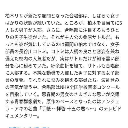
柏木リサが新たな顧問となった合唱部は、しばらく女子
ばかりの状態が続いていた。ところが、柏木を目当てに6
人もの男子が入部。さらに、合唱部に注目するもうひと
りの男子生徒がいた。それが主人公の桑原サトルだ。も
っとも彼が気にしているのは顧問の柏木ではなく、女子
部員の長谷川コトミ。コトミは人柄の良さと容姿を兼ね
備えた校内の人気者だが、実はサトルだけが知る黒い部
分を心に秘めていた。紆余曲折を経て、サトルも合唱部
に入部する。不純な動機で入部した男子に対する女子部
員の反発。それぞれに悩みを抱える部員たち。波乱含み
の空気が漂う中、合唱部はNHK全国学校音楽コンクール
を目指していく。思春期の男女のさまざまな思いが交錯
する青春群像劇だ。原作のベースとなったのはアンジェ
ラ・アキの名曲「手紙 〜拝啓 十五の君へ〜」のテレビド
キュメンタリー。