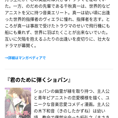
た。一方、のだめの先輩である千秋真一は、世界的なピ
アニストを父に持つ音楽エリート。真一は幼い頃に出逢
った世界的指揮者のヴィエラに憧れ、指揮者を志す。と
ころが真一は事故で受けたトラウマのせいで飛行機にも
船にも乗れず、世界に羽ばたくことが出来ないでいた。
互いに欠陥を抱えるふたりの出逢いを皮切りに、壮大な
ドラマが幕開く。
→詳細はマンガペディアで
『君のために弾くショパン』
ショパンの幽霊が縁を取り持つ、主人公
と青年ピアニストの恋愛模様を描く、ユ
ニークな音楽恋愛コメディ漫画。主人公
の木下和音（きのしたかずね）は幼い
頃、教会で偶然出会った柾弘之（まさき