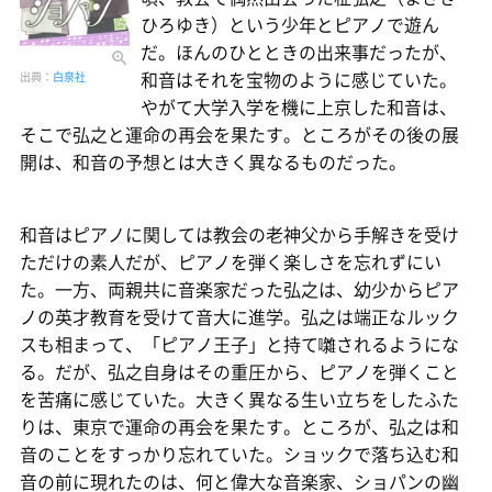
ひろゆき）という少年とピアノで遊ん
だ。ほんのひとときの出来事だったが、
和音はそれを宝物のように感じていた。
出典：
白泉社
やがて大学入学を機に上京した和音は、
そこで弘之と運命の再会を果たす。ところがその後の展
開は、和音の予想とは大きく異なるものだった。
和音はピアノに関しては教会の老神父から手解きを受け
ただけの素人だが、ピアノを弾く楽しさを忘れずにい
た。一方、両親共に音楽家だった弘之は、幼少からピア
ノの英才教育を受けて音大に進学。弘之は端正なルック
スも相まって、「ピアノ王子」と持て囃されるようにな
る。だが、弘之自身はその重圧から、ピアノを弾くこと
を苦痛に感じていた。大きく異なる生い立ちをしたふた
りは、東京で運命の再会を果たす。ところが、弘之は和
音のことをすっかり忘れていた。ショックで落ち込む和
音の前に現れたのは、何と偉大な音楽家、ショパンの幽