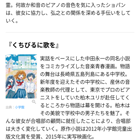
霊。何故か和音のピアノの音色を気に入ったショパン
は、彼女に協力し、弘之との関係を深める手伝いをして
いく。
『くちびるに歌を』
実話をベースにした中田永一の同名小説
をコミカライズした音楽青春漫画。物語
の舞台は長崎県五島列島にある中学校。
新年度を迎えたその中学校に、産休の音
楽教師の代理として、東京でプロのピア
ニストをしていた柏木ユリが赴任してく
るところから物語は幕を開ける。柏木は
出典：
小学館
その美貌で学校中の男子たちを魅了。そ
んな彼女が合唱部の顧問に就任したことにより、合唱部
は大きく変化していく。原作小説は2012年小学館児童出
版文化賞を受賞、2015年に実写映画化。