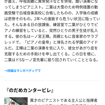
が震え、呼吸困難に異常発汗などを併発、酷い演奏にな
ってしまうピアニスト。二葉は大雪のため特例措置の動
画受験で白城音楽高校に合格したものの、入学後の成績
は悲惨そのもの。2年への進級すら危うい状況に陥ってい
た。そんなある日の放課後、練習室で二葉がひとりでピ
アノの練習をしていると、突然ひとりの男子生徒が乱入
する。彼の名は一ノ宮王輝。両親ともに音楽家のサラブ
レッドで、「ピアノの皇帝」と渾名される学園のアイド
ルだ。王輝は二葉の演奏を気に入り、彼女があがり症を
克服するための手助けを申し出てくる。この日を境に、
二葉はドSな一ノ宮先輩に振り回されていくこととなる。
→詳細はマンガペディアで
『のだめカンタービレ』
異才のピアニストである主人公と指揮者