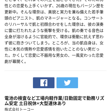
性との恋愛も上手くいかず、26歳の現在もバージン歴を
更新中。そんな環奈は、美貌と実力を兼ね備えた若手筆
頭のピアニスト、凱のマネージャーとなる。コンサート
のリハーサルで凱と初顔合わせをした環奈は、彼の演奏
に雷に打たれたような衝撃を受ける。凱の奏でる音色は
全身が溶けるように官能的で、環奈は衝動に抗えず思わ
ず彼に抱きついてしまう。ところが、当の凱自身は、女
性に本気の情熱や恋愛感情を抱いたことのない男だっ
た。かくして恋愛に不器用な男女の、一風変わった恋愛
劇が幕開く。
電池の検査など工場内軽作業/日勤固定で勤務リズ
ム安定 土日祝休+大型連休あり
株式会社トーコー