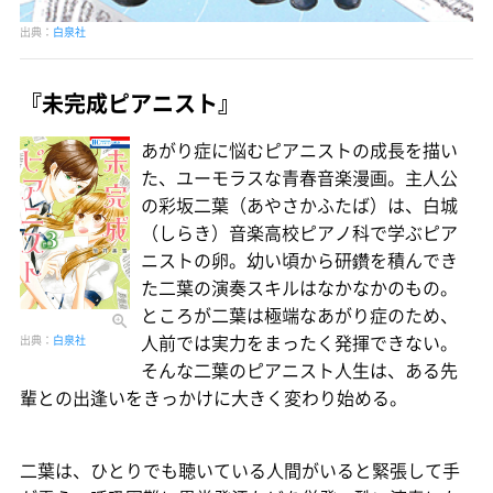
出典：
白泉社
『未完成ピアニスト』
あがり症に悩むピアニストの成長を描い
た、ユーモラスな青春音楽漫画。主人公
の彩坂二葉（あやさかふたば）は、白城
（しらき）音楽高校ピアノ科で学ぶピア
ニストの卵。幼い頃から研鑽を積んでき
た二葉の演奏スキルはなかなかのもの。
ところが二葉は極端なあがり症のため、
人前では実力をまったく発揮できない。
出典：
白泉社
そんな二葉のピアニスト人生は、ある先
輩との出逢いをきっかけに大きく変わり始める。
二葉は、ひとりでも聴いている人間がいると緊張して手