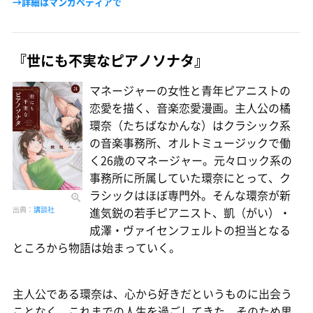
→詳細はマンガペディアで
『世にも不実なピアノソナタ』
マネージャーの女性と青年ピアニストの
恋愛を描く、音楽恋愛漫画。主人公の橘
環奈（たちばなかんな）はクラシック系
の音楽事務所、オルトミュージックで働
く26歳のマネージャー。元々ロック系の
事務所に所属していた環奈にとって、ク
ラシックはほぼ専門外。そんな環奈が新
進気鋭の若手ピアニスト、凱（がい）・
出典：
講談社
成澤・ヴァイセンフェルトの担当となる
ところから物語は始まっていく。
主人公である環奈は、心から好きだというものに出会う
ことなく、これまでの人生を過ごしてきた。そのため男