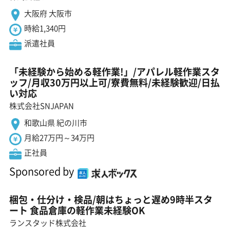
大阪府 大阪市
時給1,340円
派遣社員
「未経験から始める軽作業!」/アパレル軽作業スタ
ッフ/月収30万円以上可/寮費無料/未経験歓迎/日払
い対応
株式会社SNJAPAN
和歌山県 紀の川市
月給27万円～34万円
正社員
Sponsored by
梱包・仕分け・検品/朝はちょっと遅め9時半スタ
ート 食品倉庫の軽作業未経験OK
ランスタッド株式会社