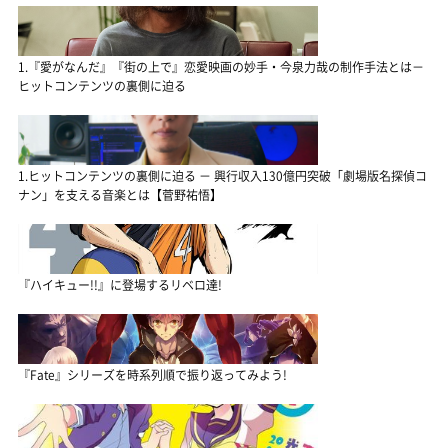
1.『愛がなんだ』『街の上で』恋愛映画の妙手・今泉力哉の制作手法とは－
ヒットコンテンツの裏側に迫る
1.ヒットコンテンツの裏側に迫る － 興行収入130億円突破「劇場版名探偵コ
ナン」を支える音楽とは【菅野祐悟】
『ハイキュー!!』に登場するリベロ達!
『Fate』シリーズを時系列順で振り返ってみよう!