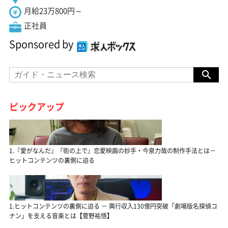
月給23万800円～
正社員
Sponsored by
ピックアップ
1.『愛がなんだ』『街の上で』恋愛映画の妙手・今泉力哉の制作手法とは－
ヒットコンテンツの裏側に迫る
1.ヒットコンテンツの裏側に迫る － 興行収入130億円突破「劇場版名探偵コ
ナン」を支える音楽とは【菅野祐悟】