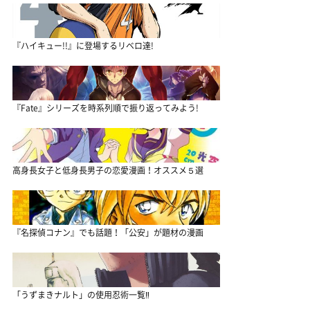
『ハイキュー!!』に登場するリベロ達!
『Fate』シリーズを時系列順で振り返ってみよう!
高身長女子と低身長男子の恋愛漫画！オススメ５選
『名探偵コナン』でも話題！「公安」が題材の漫画
「うずまきナルト」の使用忍術一覧‼