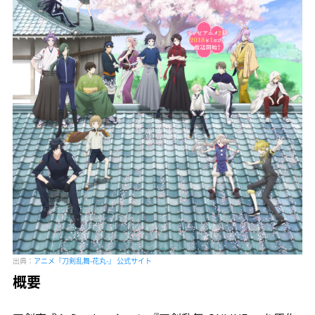
出典：
アニメ『刀剣乱舞-花丸-』 公式サイト
概要