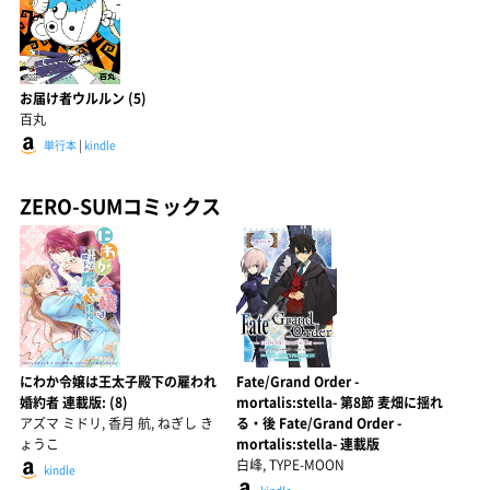
お届け者ウルルン (5)
百丸
単行本
|
kindle
ZERO-SUMコミックス
にわか令嬢は王太子殿下の雇われ
Fate/Grand Order -
婚約者 連載版: (8)
mortalis:stella- 第8節 麦畑に揺れ
アズマ ミドリ, 香月 航, ねぎし き
る・後 Fate/Grand Order -
ょうこ
mortalis:stella- 連載版
白峰, TYPE-MOON
kindle