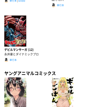
単行本
|
kindle
単行本
デビルマンサーガ (12)
永井豪とダイナミックプロ
単行本
ヤングアニマルコミックス