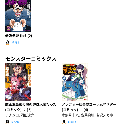
最強伝説 仲根 (2)
単行本
モンスターコミックス
魔王軍最強の魔術師は人間だった
アラフォー社畜のゴーレムマスター
(コミック) ： (2)
(コミック) ： (4)
アナジロ, 羽田遼亮
水無月十八, 高見梁川, 吉沢メガネ
kindle
kindle