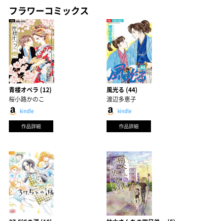
フラワーコミックス
青楼オペラ (12)
風光る (44)
桜小路かのこ
渡辺多恵子
kindle
kindle
作品詳細
作品詳細