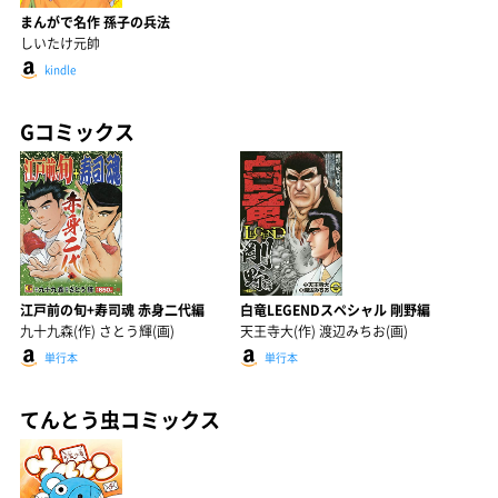
まんがで名作 孫子の兵法
しいたけ元帥
kindle
Gコミックス
江戸前の旬+寿司魂 赤身二代編
白竜LEGENDスペシャル 剛野編
九十九森(作) さとう輝(画)
天王寺大(作) 渡辺みちお(画)
単行本
単行本
てんとう虫コミックス