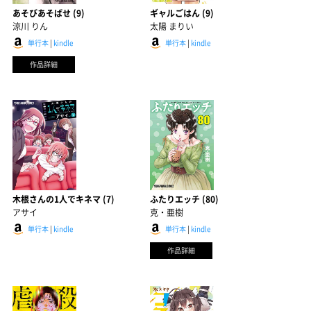
あそびあそばせ (9)
ギャルごはん (9)
涼川 りん
太陽 まりい
単行本
|
kindle
単行本
|
kindle
作品詳細
木根さんの1人でキネマ (7)
ふたりエッチ (80)
アサイ
克・亜樹
単行本
|
kindle
単行本
|
kindle
作品詳細