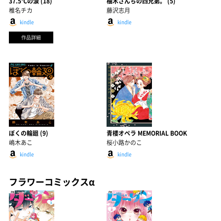
37.5℃の涙 (18)
柚木さんちの四兄弟。 (5)
椎名チカ
藤沢志月
kindle
kindle
作品詳細
ぼくの輪廻 (9)
青楼オペラ MEMORIAL BOOK
嶋木あこ
桜小路かのこ
kindle
kindle
フラワーコミックスα