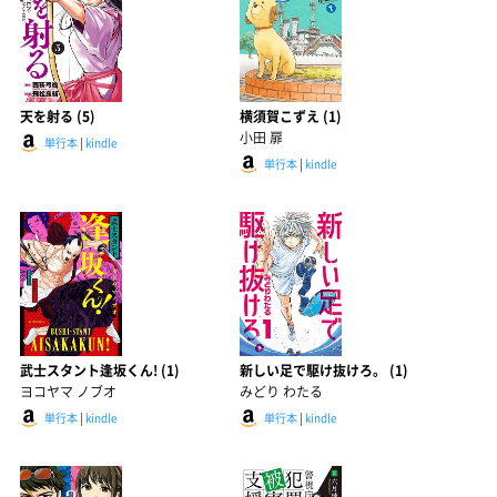
天を射る (5)
横須賀こずえ (1)
小田 扉
単行本
|
kindle
単行本
|
kindle
武士スタント逢坂くん! (1)
新しい足で駆け抜けろ。 (1)
ヨコヤマ ノブオ
みどり わたる
単行本
|
kindle
単行本
|
kindle