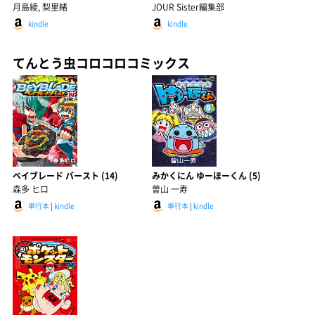
月島綾, 梨里緒
JOUR Sister編集部
kindle
kindle
てんとう虫コロコロコミックス
ベイブレード バースト (14)
みかくにん ゆーほーくん (5)
森多 ヒロ
曽山 一寿
単行本
|
kindle
単行本
|
kindle