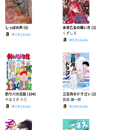
しっぽの声 (6)
永世乙女の戦い方 (2)
くずしろ
単行本
|
kindle
単行本
|
kindle
釣りバカ日誌 (104)
三日月のドラゴン (2)
やまさき 十三
長尾 謙一郎
単行本
|
kindle
単行本
|
kindle