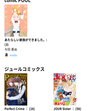
comic POOL
あたらしい家族ができました。:
(3)
与田 基俟
kindle
ジュールコミックス
Perfect Crime ： (16)
JOUR Sister ： (56)