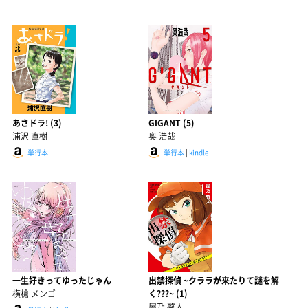
あさドラ! (3)
GIGANT (5)
浦沢 直樹
奥 浩哉
単行本
単行本
|
kindle
一生好きってゆったじゃん
出禁探偵 ~クララが来たりて謎を解
横槍 メンゴ
く???~ (1)
屋乃 啓人