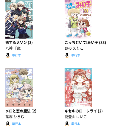
恋するメゾン (3)
こっちむいて!みい子 (33)
八神 千歳
おの えりこ
単行本
単行本
メロと恋の魔法 (2)
キセキのローレライ (2)
篠塚 ひろむ
能登山 けいこ
単行本
単行本