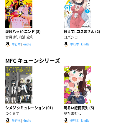
虐殺ハッピ-エンド (8)
教えて!!コス姉さん (2)
宮月 新, 向浦 宏和
コバシコ
単行本
|
kindle
単行本
|
kindle
MFC キューンシリーズ
シメジ シミュレーション (01)
明るい記憶喪失 (5)
つくみず
奥たまむし
単行本
|
kindle
単行本
|
kindle