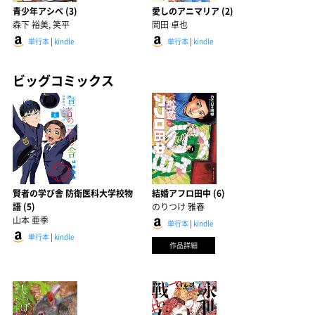
青少年アシベ (3)
愛しのアニマリア (2)
森下 裕美, 笑平
岡田 卓也
単行本
|
kindle
単行本
|
kindle
ビッグコミックス
賢者の学び舎 防衛医科大学校物
結婚アフロ田中 (6)
語 (5)
のりつけ 雅春
山本 亜季
単行本
|
kindle
単行本
|
kindle
作品詳細