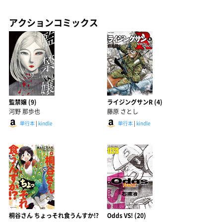
アクションコミックス
監禁嬢 (9)
ライジングサンR (4)
河野 那歩也
藤原 さとし
単行本
|
kindle
単行本
|
kindle
桐谷さん ちょっそれ食うんすか!?
Odds VS! (20)