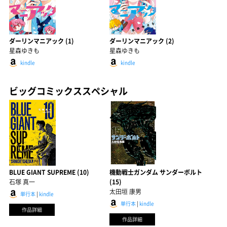
ダーリンマニアック (1)
ダーリンマニアック (2)
星森ゆきも
星森ゆきも
kindle
kindle
ビッグコミックススペシャル
BLUE GIANT SUPREME (10)
機動戦士ガンダム サンダーボルト
石塚 真一
(15)
太田垣 康男
単行本
|
kindle
単行本
|
kindle
作品詳細
作品詳細