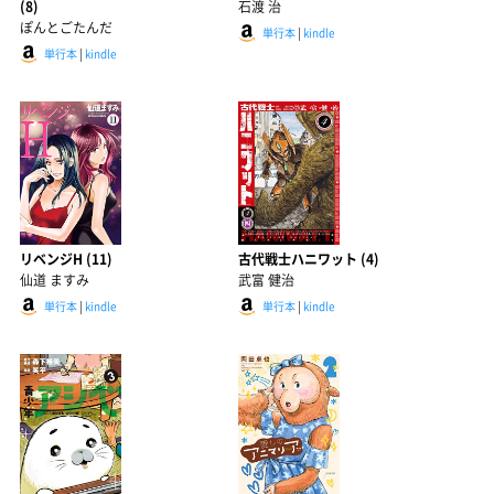
(8)
石渡 治
ぽんとごたんだ
単行本
|
kindle
単行本
|
kindle
リベンジH (11)
古代戦士ハニワット (4)
仙道 ますみ
武富 健治
単行本
|
kindle
単行本
|
kindle