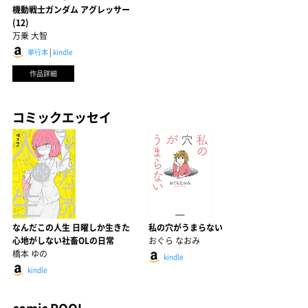
機動戦士ガンダム アグレッサー
(12)
万乗 大智
単行本
|
kindle
作品詳細
コミックエッセイ
なんだこの人生 日曜しか生きた
私の穴がうまらない
心地がしない社畜OLの日常
おぐら なおみ
橋本 ゆの
kindle
kindle