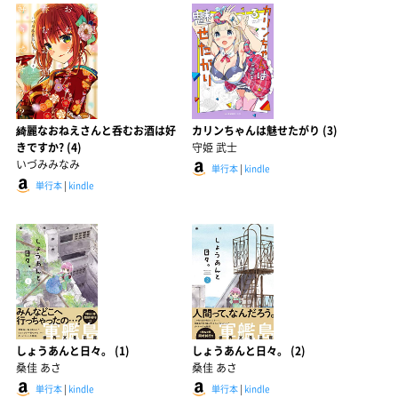
綺麗なおねえさんと呑むお酒は好
カリンちゃんは魅せたがり (3)
きですか? (4)
守姫 武士
いづみみなみ
単行本
|
kindle
単行本
|
kindle
しょうあんと日々。 (1)
しょうあんと日々。 (2)
桑佳 あさ
桑佳 あさ
単行本
|
kindle
単行本
|
kindle