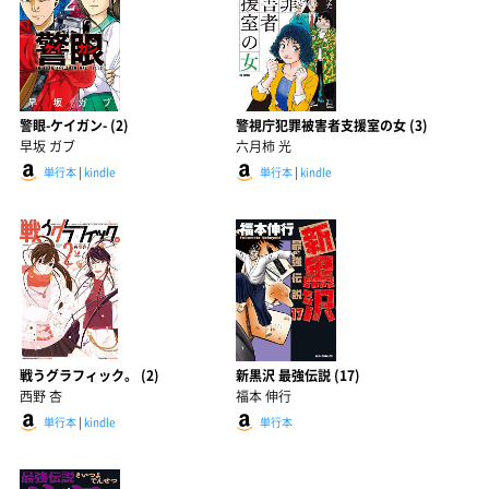
警眼-ケイガン- (2)
警視庁犯罪被害者支援室の女 (3)
早坂 ガブ
六月柿 光
単行本
|
kindle
単行本
|
kindle
戦うグラフィック。 (2)
新黒沢 最強伝説 (17)
西野 杏
福本 伸行
単行本
|
kindle
単行本