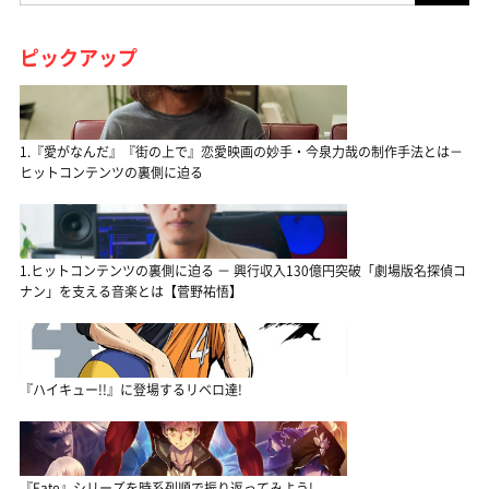
ピックアップ
1.『愛がなんだ』『街の上で』恋愛映画の妙手・今泉力哉の制作手法とは－
ヒットコンテンツの裏側に迫る
1.ヒットコンテンツの裏側に迫る － 興行収入130億円突破「劇場版名探偵コ
ナン」を支える音楽とは【菅野祐悟】
『ハイキュー!!』に登場するリベロ達!
『Fate』シリーズを時系列順で振り返ってみよう!