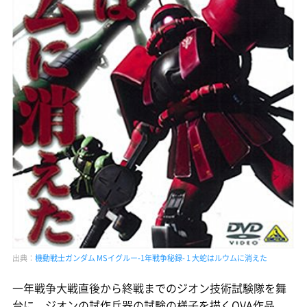
出典：
機動戦士ガンダム MSイグルー-1年戦争秘録- 1 大蛇はルウムに消えた
一年戦争大戦直後から終戦までのジオン技術試験隊を舞
台に、ジオンの試作兵器の試験の様子を描くOVA作品。