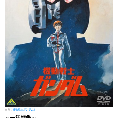
出典：
機動戦士ガンダム I
～一年戦争～