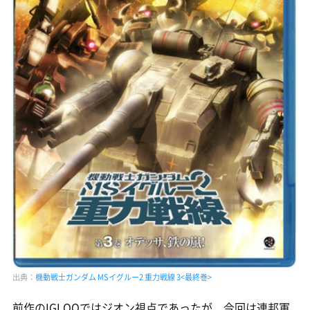
出典：
機動戦士ガンダム MSイグルー2 重力戦線 3<最終巻>
前作のIGLOOではジオン視点であったが、今回は連邦軍