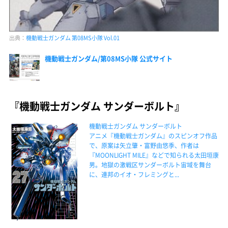
出典：
機動戦士ガンダム 第08MS小隊 Vol.01
機動戦士ガンダム/第08MS小隊 公式サイト
『機動戦士ガンダム サンダーボルト』
機動戦士ガンダム サンダーボルト
アニメ『機動戦士ガンダム』のスピンオフ作品
で、原案は矢立肇・富野由悠季、作者は
『MOONLIGHT MILE』などで知られる太田垣康
男。地獄の激戦区サンダーボルト宙域を舞台
に、連邦のイオ・フレミングと...