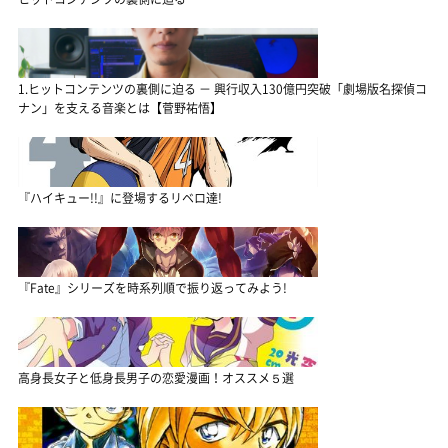
1.ヒットコンテンツの裏側に迫る － 興行収入130億円突破「劇場版名探偵コ
ナン」を支える音楽とは【菅野祐悟】
『ハイキュー!!』に登場するリベロ達!
『Fate』シリーズを時系列順で振り返ってみよう!
高身長女子と低身長男子の恋愛漫画！オススメ５選