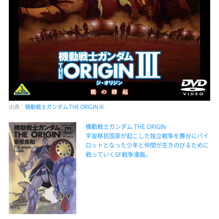
出典：
機動戦士ガンダム THE ORIGIN III
機動戦士ガンダム THE ORIGIN
宇宙移民国家が起こした独立戦争を舞台にパイ
ロットとなった少年と仲間が生きのびるために
戦っていくSF戦争漫画。