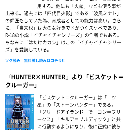
用する。他にも「火遁」なども使う事が
出来る。過去には「四代目火影」である「波風ミナト」
の師匠もしていた為、育成者としての能力は高い。さら
に、「自来也」は大の女好きでドがつくスケベであり、
R-18の小説「イチャイチャシリーズ」の作者でもある。
ちなみに「はたけカカシ」はこの「イチャイチャシリー
ズ」を愛読している。
ソク読み 無料試し読みはコチラ!!
『HUNTER×HUNTER』より「ビスケット＝
クルーガー」
「ビスケット＝クルーガー」は「二ツ
星」の「ストーンハンター」である。
「グリードアイランド」で「ゴン＝フリ
ークス」「キルア＝ゾルディック」と共
に行動するようになり、後に正式に彼ら