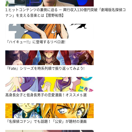
1.ヒットコンテンツの裏側に迫る － 興行収入130億円突破「劇場版名探偵コ
ナン」を支える音楽とは【菅野祐悟】
『ハイキュー!!』に登場するリベロ達!
『Fate』シリーズを時系列順で振り返ってみよう!
高身長女子と低身長男子の恋愛漫画！オススメ５選
『名探偵コナン』でも話題！「公安」が題材の漫画