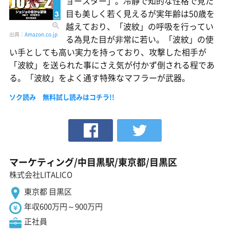
ョースター」。冷静で知的な性格で見た
目も美しく若く見えるが実年齢は50歳を
越えており、「波紋」の呼吸を行ってい
出典：
Amazon.co.jp
る為見た目が非常に若い。「波紋」の使
い手としても高い実力を持っており、攻撃した相手が
「波紋」を送られた事にさえ気が付かず倒される程であ
る。「波紋」をよく通す特殊なマフラーが武器。
ソク読み 無料試し読みはコチラ!!
マーケティング/中目黒駅/東京都/目黒区
株式会社LITALICO
東京都 目黒区
年収600万円～900万円
正社員