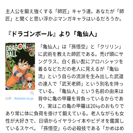
主人公を鍛え強くする「師匠」キャラ達。あなたが「師
匠」と聞くと思い浮かぶマンガキャラはいるだろうか。
『ドラゴンボール』より「亀仙人」
「亀仙人」は「孫悟空」と「クリリン」
に武術を教えた師匠である。禿げ頭にサ
ングラス、白く長い髭にアロハシャツを
着るなどただの老人に見えるが「亀仙
流」という自らの流派を生み出した武道
の達人で「武天老師」という別名を持っ
ている。「亀仙人」という名前の由来は
背中に亀の甲羅を背負っているからであ
出典：
Amazon.co.jp
り、実はこの亀の甲羅は20㎏のおもりで
あり常に体に負荷を掛けて鍛えている。老人ながらも女
性が大好きで、日頃からイヤラシイ本やビデオを鑑賞し
ているスケベ。「孫悟空」らの必殺技である「かめはめ