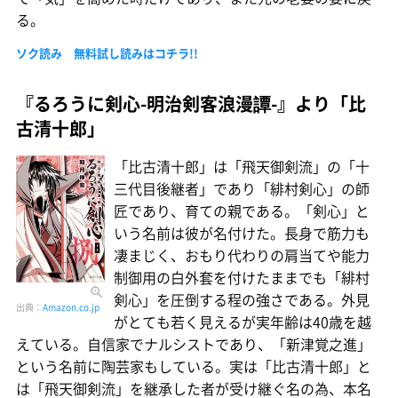
る。
ソク読み 無料試し読みはコチラ!!
『るろうに剣心-明治剣客浪漫譚-』より「比
古清十郎」
「比古清十郎」は「飛天御剣流」の「十
三代目後継者」であり「緋村剣心」の師
匠であり、育ての親である。「剣心」と
いう名前は彼が名付けた。長身で筋力も
凄まじく、おもり代わりの肩当てや能力
制御用の白外套を付けたままでも「緋村
剣心」を圧倒する程の強さである。外見
出典：
Amazon.co.jp
がとても若く見えるが実年齢は40歳を越
えている。自信家でナルシストであり、「新津覚之進」
という名前に陶芸家もしている。実は「比古清十郎」と
は「飛天御剣流」を継承した者が受け継ぐ名の為、本名