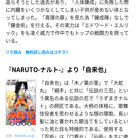
返らそうとした過去があり、「人体錬成」に失敗した際
に内臓をいくつかなくしてしまい子供が産めない体とな
ってしまった。「真理の扉」を見た為「錬成陣」なしで
「錬金術」を行える。その実力は「エドワード・エルリ
ック」をも凌ぐ威力で作中でもトップの戦闘力を誇って
いる。
ソク読み 無料試し読みはコチラ!!
『NARUTO-ナルト-』より「自来也」
「自来也」は「木ノ葉の里」で「大蛇
丸」「綱手」と共に「伝説の三忍」とい
う異名のある伝説の忍で「うずまきナル
ト」の師匠である。大柄の体格に、歌舞
伎役者を思わせるような顔の隈取、長い
髪に油と書かれた額当てをしているとい
った見た目も特徴的である。使用する
「忍術」は「口寄せ」「仙術」を主に使
出典：
Amazon.co.jp