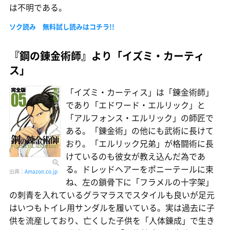
は不明である。
ソク読み 無料試し読みはコチラ!!
『鋼の錬金術師』より「イズミ・カーティ
ス」
「イズミ・カーティス」は「錬金術師」
であり「エドワード・エルリック」と
「アルフォンス・エルリック」の師匠で
ある。「錬金術」の他にも武術に長けて
おり。「エルリック兄弟」が格闘術に長
けているのも彼女が教え込んだ為であ
る。ドレッドヘアーをポニーテールに束
出典：
Amazon.co.jp
ね、左の鎖骨下に「フラメルの十字架」
の刺青を入れているグラマラスでスタイルも良いが足元
はいつもトイレ用サンダルを履いている。実は過去に子
供を流産しており、亡くした子供を「人体錬成」で生き