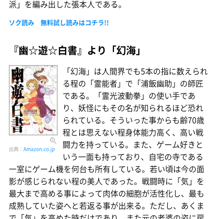
派」を編み出した張本人である。
ソク読み 無料試し読みはコチラ!!
『幽☆遊☆白書』より「幻海」
「幻海」は人間界でも5本の指に数えられ
る程の「霊能者」で「浦飯幽助」の師匠
である。「霊光波動拳」の使い手であ
り、妖怪にもその名が知られるほど恐れ
られている。そういった事からも齢70歳
程とは思えない程身体能力高く、高い戦
闘力を持っている。また、ゲーム好きと
出典：
Amazon.co.jp
いう一面も持っており、自宅の寺である
一室にゲーム機を何台も所有している。若い頃は今の面
影が感じられない程の美人であった。戦闘時に「気」を
最大まで高める事によって肉体の細胞が活性化し、最も
成熟していた姿へと若返る事が出来る。ただし、あくま
で「気」を高めた時だけであり、また元の老婆の姿に戻