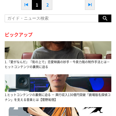
1
2
ピックアップ
1.『愛がなんだ』『街の上で』恋愛映画の妙手・今泉力哉の制作手法とは－
ヒットコンテンツの裏側に迫る
1.ヒットコンテンツの裏側に迫る － 興行収入130億円突破「劇場版名探偵コ
ナン」を支える音楽とは【菅野祐悟】