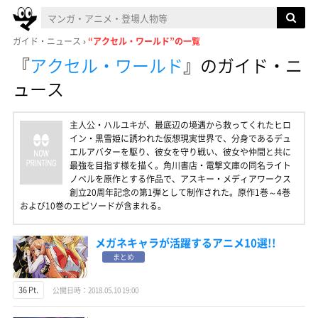
ガイド・ニュース
“アクセル・ワールド”の一覧
『
アクセル・ワールド
』
のガイド・ニ
ュース
主人公・ハルユキが、最底辺の境遇から救ってくれたヒロ
イン・黒雪姫に誘われた仮想現実世界で、分身であるデュ
エルアバターを駆り、彼女を守り戦い、彼女や仲間と共に
最強を目指す様を描く。角川書店・電撃文庫の同名ライト
ノベルを原作とする作品で、アスキー・メディアワークス
創立20周年記念の第1弾として制作された。原作1巻～4巻
および10巻のエピソードが含まれる。
メガネキャラが活躍するアニメ10選!!
まとめ
36 Pt.
公開日時：2018.05.10 19:00