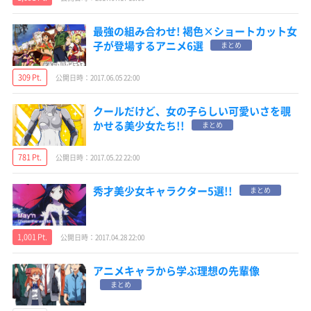
最強の組み合わせ! 褐色×ショートカット女
子が登場するアニメ6選
まとめ
309 Pt.
公開日時：2017.06.05 22:00
クールだけど、女の子らしい可愛いさを覗
かせる美少女たち!!
まとめ
781 Pt.
公開日時：2017.05.22 22:00
秀才美少女キャラクター5選!!
まとめ
1,001 Pt.
公開日時：2017.04.28 22:00
アニメキャラから学ぶ理想の先輩像
まとめ