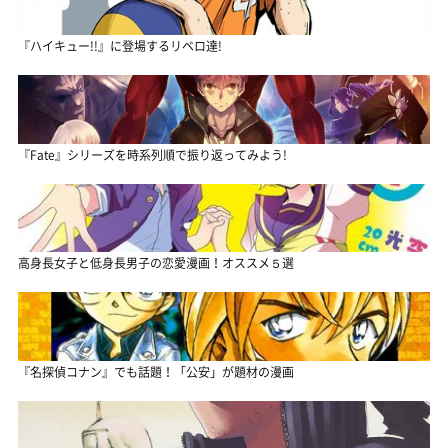
『ハイキュー!!』に登場するリベロ達!
『Fate』シリーズを時系列順で振り返ってみよう!
高身長女子と低身長男子の恋愛漫画！オススメ５選
『名探偵コナン』でも話題！「公安」が題材の漫画