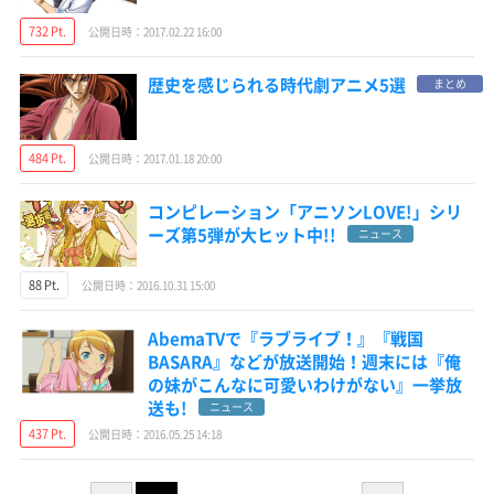
732 Pt.
公開日時：2017.02.22 16:00
歴史を感じられる時代劇アニメ5選
まとめ
484 Pt.
公開日時：2017.01.18 20:00
コンピレーション「アニソンLOVE!」シリ
ーズ第5弾が大ヒット中!!
ニュース
88 Pt.
公開日時：2016.10.31 15:00
AbemaTVで『ラブライブ！』『戦国
BASARA』などが放送開始！週末には『俺
の妹がこんなに可愛いわけがない』一挙放
送も!
ニュース
437 Pt.
公開日時：2016.05.25 14:18