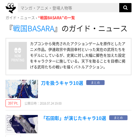
ガイド・ニュース
“戦国BASARA”の一覧
『
戦国BASARA
』
のガイド・ニュース
カプコンから発売されたアクションゲームを原作としたア
ニメ作品。伊達政宗や真田幸村といった実在の武将たちを
モデルにしているが、史実に対し大幅に脚色を加えた設定
をキャラクターに施している。天下を取ることを目標に掲
げる武将たちの戦いを描くバトルアクション。
刀を扱うキャラ10選
まとめ
397 Pt.
公開日時：2018.07.24 19:00
「石田彰」が演じたキャラ10選
まとめ