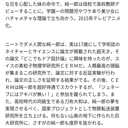
な兄を心配した妹の命令で、純一郎は母校で高校教師デ
ビューすることに。学園一の問題児やワケあり美少女に
ハチャメチャな理論で立ち向かう。2015年テレビアニメ
化。
ニートでダメ人間な純一郎は、実は17歳にして学術誌の
ネイチャーとサイエンスに論文が掲載された超天才。そ
の論文「どこでもドア設計論」に興味を持ったのが、ス
イスの素粒子物理学研究所ＣＥＲＭだ。人類最高の頭脳
が集まるこの研究所で、論文に対する反証実験が行わ
れ、論文の正しさを証明する結果がでる。その後、ＣＥ
ＲＭは純一郎を超好待遇でスカウトするが、「ジュネー
ブにはアキバが無い！」と参加を蹴られてしまう。ま
た、高校時代の同級生である刀祢大和は、純一郎の夢を
実現させるべく、国家プロジェクトとして物質転送装置
研究所を立ち上げる。何もない山奥の地下に作られた巨
大研究所に、さすがの純一郎も度肝を抜かれる。