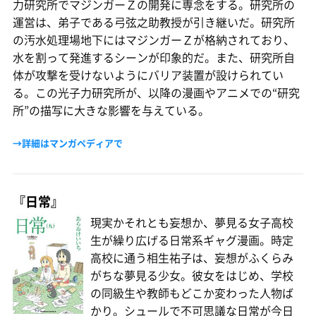
力研究所でマジンガーＺの開発に専念をする。研究所の
運営は、弟子である弓弦之助教授が引き継いだ。研究所
の汚水処理場地下にはマジンガーＺが格納されており、
水を割って発進するシーンが印象的だ。また、研究所自
体が攻撃を受けないようにバリア装置が設けられてい
る。この光子力研究所が、以降の漫画やアニメでの“研究
所”の描写に大きな影響を与えている。
→詳細はマンガペディアで
『日常』
現実かそれとも妄想か、夢見る女子高校
生が繰り広げる日常系ギャグ漫画。時定
高校に通う相生祐子は、妄想がふくらみ
がちな夢見る少女。彼女をはじめ、学校
の同級生や教師もどこか変わった人物ば
かり。シュールで不可思議な日常が今日