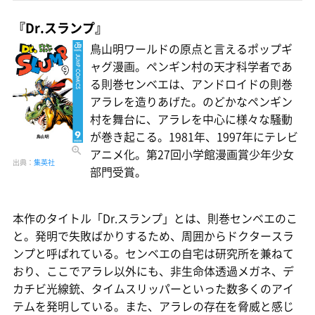
『Dr.スランプ』
鳥山明ワールドの原点と言えるポップギ
ャグ漫画。ペンギン村の天才科学者であ
る則巻センベエは、アンドロイドの則巻
アラレを造りあげた。のどかなペンギン
村を舞台に、アラレを中心に様々な騒動
が巻き起こる。1981年、1997年にテレビ
アニメ化。第27回小学館漫画賞少年少女
出典：
集英社
部門受賞。
本作のタイトル「Dr.スランプ」とは、則巻センベエのこ
と。発明で失敗ばかりするため、周囲からドクタースラ
ンプと呼ばれている。センベエの自宅は研究所を兼ねて
おり、ここでアラレ以外にも、非生命体透過メガネ、デ
カチビ光線銃、タイムスリッパーといった数多くのアイ
テムを発明している。また、アラレの存在を脅威と感じ