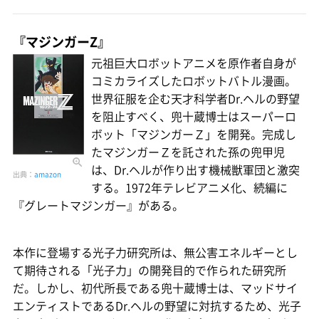
『マジンガーZ』
元祖巨大ロボットアニメを原作者自身が
コミカライズしたロボットバトル漫画。
世界征服を企む天才科学者Dr.ヘルの野望
を阻止すべく、兜十蔵博士はスーパーロ
ボット「マジンガーＺ」を開発。完成し
たマジンガーＺを託された孫の兜甲児
は、Dr.ヘルが作り出す機械獣軍団と激突
出典：
amazon
する。1972年テレビアニメ化、続編に
『グレートマジンガー』がある。
本作に登場する光子力研究所は、無公害エネルギーとし
て期待される「光子力」の開発目的で作られた研究所
だ。しかし、初代所長である兜十蔵博士は、マッドサイ
エンティストであるDr.ヘルの野望に対抗するため、光子