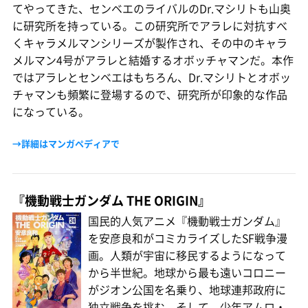
てやってきた、センベエのライバルのDr.マシリトも山奥
に研究所を持っている。この研究所でアラレに対抗すべ
くキャラメルマンシリーズが製作され、その中のキャラ
メルマン4号がアラレと結婚するオボッチャマンだ。本作
ではアラレとセンベエはもちろん、Dr.マシリトとオボッ
チャマンも頻繁に登場するので、研究所が印象的な作品
になっている。
→詳細はマンガペディアで
『機動戦士ガンダム THE ORIGIN』
国民的人気アニメ『機動戦士ガンダム』
を安彦良和がコミカライズしたSF戦争漫
画。人類が宇宙に移民するようになって
から半世紀。地球から最も遠いコロニー
がジオン公国を名乗り、地球連邦政府に
独立戦争を挑む。そして、少年アムロ・