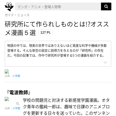
ガイド・ニュース
研究所にて作られしものとは!?オスス
メ漫画５選
127 Pt.
物語の中では、現実の世界ではありえないほど高度な科学や機械が多数
登場する。そんな架空の設定に説得力を与えるのが「研究所」の存在
だ。今回の記事では、作中で研究所が登場する5つの漫画を紹介する。
出典：
小学館
『電波教師』
学校の問題児と対決する新感覚学園漫画。オタ
ク青年の鑑純一郎は、趣味で日課のアニメブロ
出典：
小学館
グを更新する日々を送っていた。このザンネン