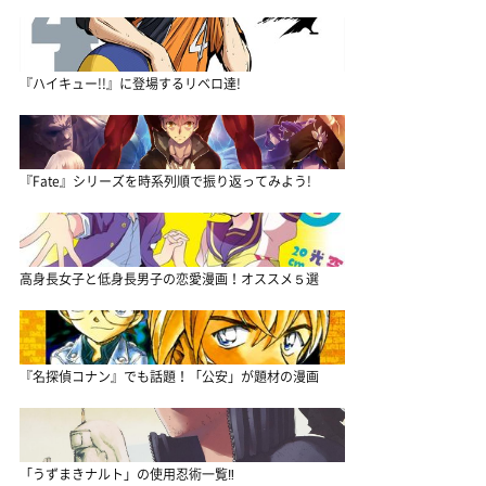
『ハイキュー!!』に登場するリベロ達!
『Fate』シリーズを時系列順で振り返ってみよう!
高身長女子と低身長男子の恋愛漫画！オススメ５選
『名探偵コナン』でも話題！「公安」が題材の漫画
「うずまきナルト」の使用忍術一覧‼