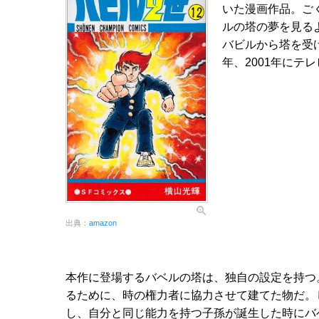
いた漫画作品。ご
ルの塔の夢を見る
バビルから塔を受け
年、2001年にテ
出典：
amazon
本作に登場するバベルの塔は、独自の設定を持つ
るために、時の権力者に協力させて建てた物だ。
し、自分と同じ能力を持つ子孫が誕生した時にバ