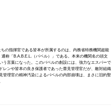
たちの指揮官である皆本が所属するのは、内務省特務機関超能
ratory）通称「B.A.B.E.L.（バベル）」である。本来の機関名の頭文
いう言葉になった。このバベルの創設には、強力なエスパーで
ドレンや皆本の良き保護者であった蕾見管理官だが、敵対組織
見管理官の精神汚染によるバベルの内部崩壊は、まさに旧約聖
。