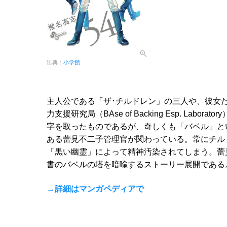
出典：
小学館
主人公である「ザ･チルドレン」の三人や、彼女
力支援研究局（BAse of Backing Esp. Labo
字を取ったものであるが、奇しくも「バベル」と
ある蕾見不二子管理官が関わっている。常にチル
「黒い幽霊」によって精神汚染されてしまう。蕾
書のバベルの塔を暗喩するストーリー展開である
→詳細はマンガペディアで