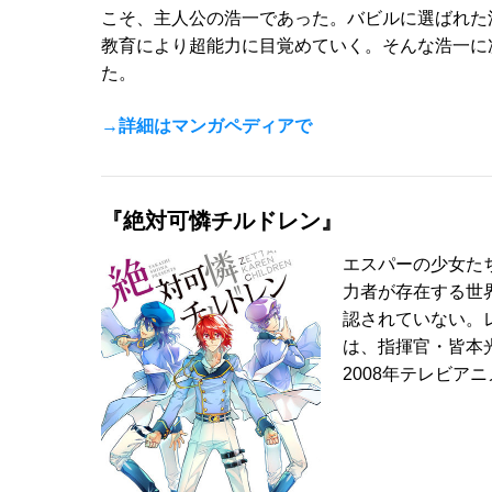
こそ、主人公の浩一であった。バビルに選ばれた
教育により超能力に目覚めていく。そんな浩一に
た。
→詳細はマンガペディアで
『絶対可憐チルドレン』
エスパーの少女た
力者が存在する世
認されていない。
は、指揮官・皆本
2008年テレビア