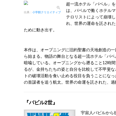
超一流ホテル「バベル」を
は、バベルで働くホテルマ
出典：
小学館クリエイティブ
テロリストによって崩壊し
れ、世界の運命を託された
ために動き出す。
本作は、オープニングに旧約聖書の天地創造の一
ら始まる。物語の舞台となる超一流ホテル「バベ
暗喩している。オープニングから遡ること12時
るが、金持ちたちの姿と自分を比較して不甲斐な
トの破壊活動を食い止める役目を負うことになっ
の首謀者を追う航太。世界の命運を託された、過
『バビル2世』
宇宙人バビルから