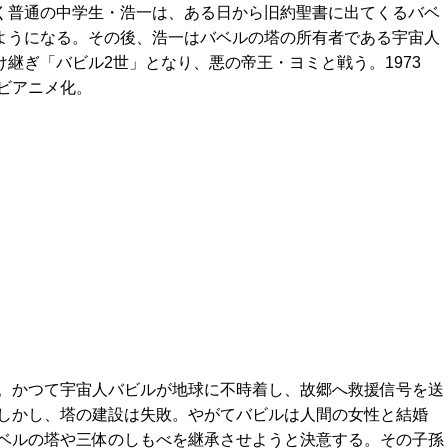
く普通の中学生・浩一は、ある日から旧約聖書に出てくるバベ
ようになる。その後、浩一はバベルの塔の所有者である宇宙人
継ぎ「バビル2世」となり、悪の帝王・ヨミと戦う。1973
レビアニメ化。
。かつて宇宙人バビルが地球に不時着し、故郷へ救援信号を送
しかし、塔の建設は失敗。やがてバビルは人間の女性と結婚
ベルの塔や三体のしもべを継承させようと決意する。その子孫