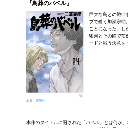
『鳥葬のバベル』
巨大な鳥との戦い
プで働く加瀬宗助
ことになった。し
駿河とその隣で茫
ードと戦う決意を
出典：
講談社
本作のタイトルに冠された「バベル」とは何か、