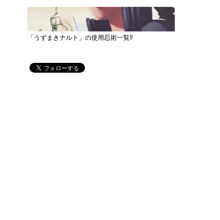
「うずまきナルト」の使用忍術一覧‼