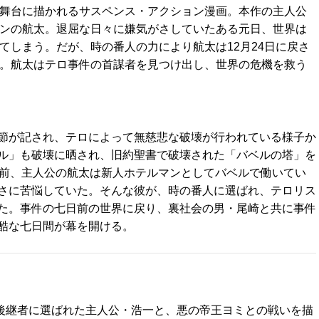
舞台に描かれるサスペンス・アクション漫画。本作の主人公
ンの航太。退屈な日々に嫌気がさしていたある元日、世界は
てしまう。だが、時の番人の力により航太は12月24日に戻さ
。航太はテロ事件の首謀者を見つけ出し、世界の危機を救う
節が記され、テロによって無慈悲な破壊が行われている様子か
ル」も破壊に晒され、旧約聖書で破壊された「バベルの塔」を
間前、主人公の航太は新人ホテルマンとしてバベルで働いてい
さに苦悩していた。そんな彼が、時の番人に選ばれ、テロリス
た。事件の七日前の世界に戻り、裏社会の男・尾崎と共に事件
酷な七日間が幕を開ける。
後継者に選ばれた主人公・浩一と、悪の帝王ヨミとの戦いを描