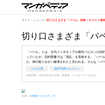
ガイド・ニュース
切り口さまざま「バベル」特集！オススメ漫
切り口さまざま「バ
「バベル」とは、古代メソポタミアの都市バビロンの旧
っていたが、旧約聖書では「混乱」を意味する。「バベ
だ。神の怒りをかい破壊されたと言われる。そんな「バベ
バビル2世
絶対可憐チルドレン
作成日時：2019-08-10 10:00 執筆者：マンガペディア公式
出典：
小学館クリエイティブ