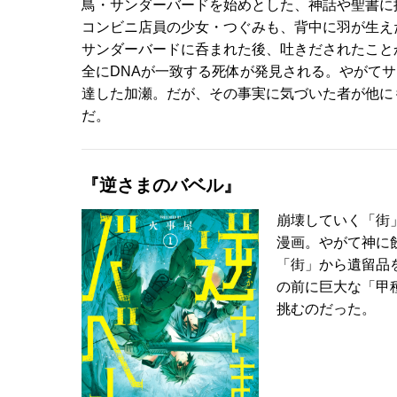
鳥・サンダーバードを始めとした、神話や聖書に
コンビニ店員の少女・つぐみも、背中に羽が生え
サンダーバードに呑まれた後、吐きだされたこと
全にDNAが一致する死体が発見される。やがて
達した加瀬。だが、その事実に気づいた者が他に
だ。
『逆さまのバベル』
崩壊していく「街
漫画。やがて神に
「街」から遺留品
の前に巨大な「甲
挑むのだった。