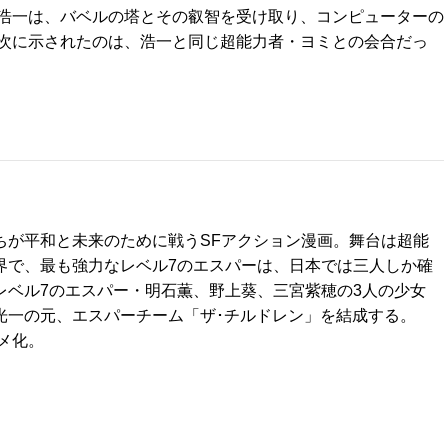
浩一は、バベルの塔とその叡智を受け取り、コンピューターの
次に示されたのは、浩一と同じ超能力者・ヨミとの会合だっ
ちが平和と未来のために戦うSFアクション漫画。舞台は超能
界で、最も強力なレベル7のエスパーは、日本では三人しか確
レベル7のエスパー・明石薫、野上葵、三宮紫穂の3人の少女
光一の元、エスパーチーム「ザ･チルドレン」を結成する。
ニメ化。