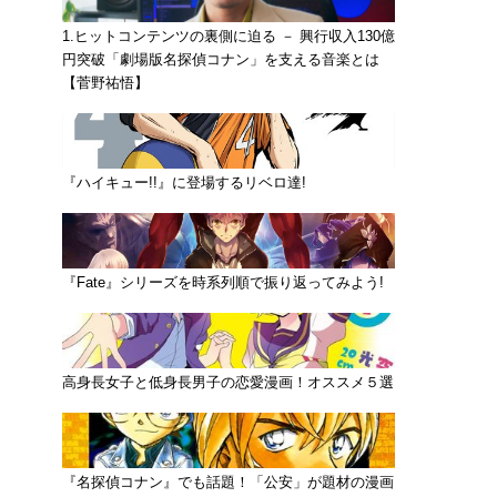
1.ヒットコンテンツの裏側に迫る － 興行収入130億
円突破「劇場版名探偵コナン」を支える音楽とは
【菅野祐悟】
『ハイキュー!!』に登場するリベロ達!
『Fate』シリーズを時系列順で振り返ってみよう!
高身長女子と低身長男子の恋愛漫画！オススメ５選
『名探偵コナン』でも話題！「公安」が題材の漫画