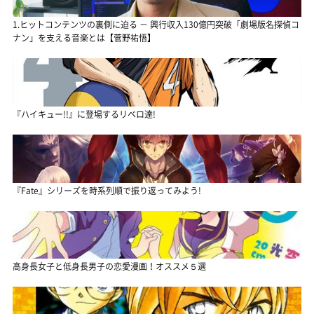
1.ヒットコンテンツの裏側に迫る － 興行収入130億円突破「劇場版名探偵コ
ナン」を支える音楽とは【菅野祐悟】
『ハイキュー!!』に登場するリベロ達!
『Fate』シリーズを時系列順で振り返ってみよう!
高身長女子と低身長男子の恋愛漫画！オススメ５選