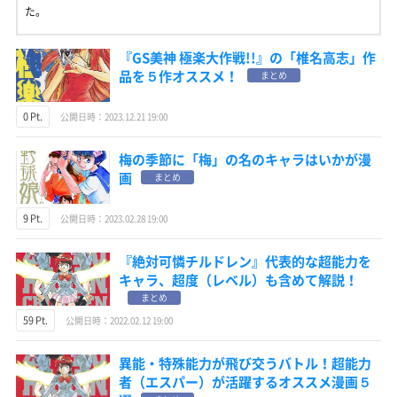
た。
『GS美神 極楽大作戦!!』の「椎名高志」作
品を５作オススメ！
まとめ
0 Pt.
公開日時：2023.12.21 19:00
梅の季節に「梅」の名のキャラはいかが漫
画
まとめ
9 Pt.
公開日時：2023.02.28 19:00
『絶対可憐チルドレン』代表的な超能力を
キャラ、超度（レベル）も含めて解説！
まとめ
59 Pt.
公開日時：2022.02.12 19:00
異能・特殊能力が飛び交うバトル！超能力
者（エスパー）が活躍するオススメ漫画５