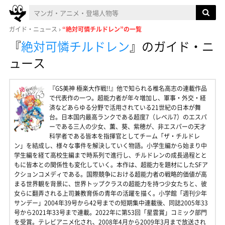
ガイド・ニュース
“絶対可憐チルドレン”の一覧
『
絶対可憐チルドレン
』
のガイド・ニ
ュース
『GS美神 極楽大作戦!!』他で知られる椎名高志の連載作品
で代表作の一つ。超能力者が年々増加し、軍事・外交・経
済などあらゆる分野で活用されている21世紀の日本が舞
台。日本国内最高ランクである超度7（レベル7）のエスパ
ーである三人の少女、薫、葵、紫穂が、非エスパーの天才
科学者である皆本を指揮官としてチーム「ザ・チルドレ
ン」を結成し、様々な事件を解決していく物語。小学生編から始まり中
学生編を経て高校生編まで時系列で進行し、チルドレンの成長過程とと
もに皆本との関係性も変化していく。本作は、超能力を題材にしたSFア
クションコメディである。国際競争における超能力者の戦略的価値が高
まる世界観を背景に、世界トップクラスの超能力を持つ少女たちと、彼
女らに翻弄される上司兼教育係の青年の活躍を描く。小学館「週刊少年
サンデー」2004年39号から42号までの短期集中連載後、同誌2005年33
号から2021年33号まで連載。2022年に第53回「星雲賞」コミック部門
を受賞。テレビアニメ化され、2008年4月から2009年3月まで放送され