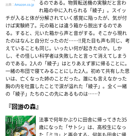
るのである。物質転送機の実験だと言わ
出典：
Amazon.co.jp
れ箱の中に入れられる「綾子」。スイッ
チが入ると体が分解されていく感覚に陥ったが、気が付
けば実験終了。元の箱とは違う箱から脱出するのであ
る。すると、元いた箱から声と音がする。そこから現れ
たのはなんと自分だったのだ……!!見た目も声も同じ、考
えていることも同じ。いったい何が起きたのか。しか
し、その怪しい科学者は失敗したと言って消えてしまう
のである。2人の「綾子」はとりあえず家に帰ることに。
一緒の布団で寝てみることにした2人。初めて共有した思
いは、亡くなった姉のことだった。誰にも言えなかった
胸の内を吐露したことで涙が溢れた「綾子」。全く一緒
の「綾子」たちのこの先にあるものは……?
『回游の森』
法事で何年かぶりに田舎に帰ってきた35
歳になった「サトシ」は、高校生になっ
た「ミヨ」と再会する。何年も田舎に帰