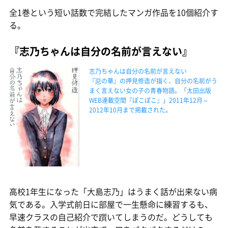
全1巻という短い話数で完結したマンガ作品を10個紹介す
る。
『志乃ちゃんは自分の名前が言えない』
志乃ちゃんは自分の名前が言えない
『惡の華』の押見修造が描く、自分の名前がう
まく言えない女の子の青春物語。「太田出版
WEB連載空間『ぽこぽこ』」2011年12月～
2012年10月まで掲載された。
高校1年生になった「大島志乃」はうまく話が出来ない病
気である。入学式前日に部屋で一生懸命に練習するも、
早速クラスの自己紹介で躓いてしまうのだ。どうしても