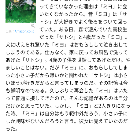
ってきていなかった理由は「ミヨ」に会
いたくなかったから。昔「ミヨ」は「サ
トシ」が大好きでよく後ろをついて回っ
ていた。ある日、森で遊んでいた高校生
出典：
Amazon.co.jp
だった「サトシ」と4歳だった「ミヨ」。
犬に吠えられ驚いた「ミヨ」はおもらしして泣き出して
しまうのである。仕方なく、家に戻ってお風呂で洗って
あげた「サトシ」。4歳の子供を世話してあげただけ。や
ましいことはない。だが「ミヨ」に、おもらししてしま
った小さい子だから嫌いかと聞かれた「サトシ」は小さ
いほうが好きだからと言ってしまうのだ。その記憶は今
も鮮明なのである。久しぶりに再会した「ミヨ」はいた
って普通に接してきたので、そんな記憶があるのは自分
だけかと思っていた。しかし、「ミヨ」と2人きりになっ
た時、「ミヨ」は自分はもう範中外だろう、小さい子に
しか興味がないんだろうと言う。彼女は覚えていたのだ
った。