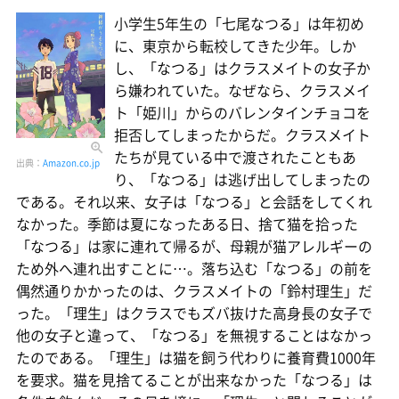
小学生5年生の「七尾なつる」は年初め
に、東京から転校してきた少年。しか
し、「なつる」はクラスメイトの女子か
ら嫌われていた。なぜなら、クラスメイ
ト「姫川」からのバレンタインチョコを
拒否してしまったからだ。クラスメイト
たちが見ている中で渡されたこともあ
出典：
Amazon.co.jp
り、「なつる」は逃げ出してしまったの
である。それ以来、女子は「なつる」と会話をしてくれ
なかった。季節は夏になったある日、捨て猫を拾った
「なつる」は家に連れて帰るが、母親が猫アレルギーの
ため外へ連れ出すことに…。落ち込む「なつる」の前を
偶然通りかかったのは、クラスメイトの「鈴村理生」だ
った。「理生」はクラスでもズバ抜けた高身長の女子で
他の女子と違って、「なつる」を無視することはなかっ
たのである。「理生」は猫を飼う代わりに養育費1000年
を要求。猫を見捨てることが出来なかった「なつる」は