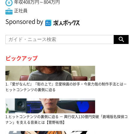
年収408万円～804万円
正社員
Sponsored by
ピックアップ
1.『愛がなんだ』『街の上で』恋愛映画の妙手・今泉力哉の制作手法とは－
ヒットコンテンツの裏側に迫る
1.ヒットコンテンツの裏側に迫る － 興行収入130億円突破「劇場版名探偵コ
ナン」を支える音楽とは【菅野祐悟】