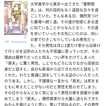
大学進学から東京へ出てきた「夏野房
夫」は、何の目的もなく退屈な日々を過
ごしていた。そんなある日、偶然見つけ
た墓場へ続く道。その道が田舎にある道
に似ていることからなんとなく、その道
を歩いていったその先にいたのは、向い
の家で引きこもりしているの男性だっ
出典：
Amazon.co.jp
た。その男性は月に1度だけ家から出掛け
て行くのを近所の人たちも不思議に思っていたが、その
理由は墓参りだったと知る。つい声をかけてしまった
「房夫」に驚く男性。しどろもどろになりながら田舎出
身だと話すと、自分も新潟から出てきたのだと話をして
くれた。わりと普通に話をしてくれる品のいい人だった
のである。しかし、不謹慎な一言から「房夫」は死をま
ともに考えたことがないのだと男性を怒らせてしまう。
その日からなんとなく気になって男性の家を部屋から眺
めてしまう「房夫」。偶然実家から大量に送られてきた
みかんを届けようと思い、勢いで訪ねるのだ。その男性