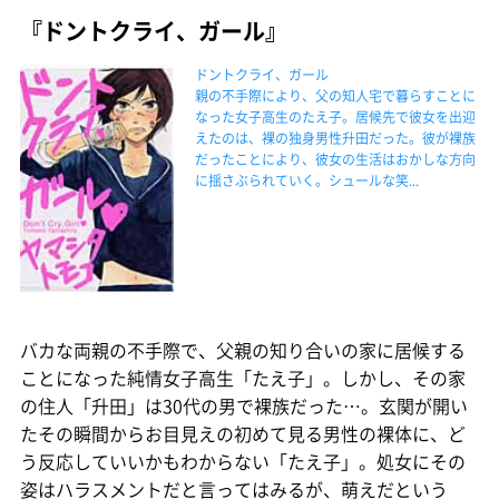
『ドントクライ、ガール』
ドントクライ、ガール
親の不手際により、父の知人宅で暮らすことに
なった女子高生のたえ子。居候先で彼女を出迎
えたのは、裸の独身男性升田だった。彼が裸族
だったことにより、彼女の生活はおかしな方向
に揺さぶられていく。シュールな笑...
バカな両親の不手際で、父親の知り合いの家に居候する
ことになった純情女子高生「たえ子」。しかし、その家
の住人「升田」は30代の男で裸族だった…。玄関が開い
たその瞬間からお目見えの初めて見る男性の裸体に、ど
う反応していいかもわからない「たえ子」。処女にその
姿はハラスメントだと言ってはみるが、萌えだという