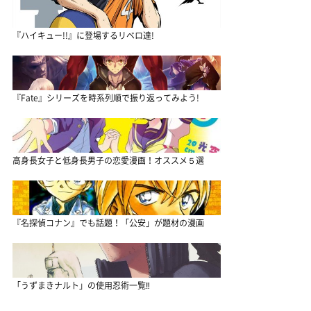
『ハイキュー!!』に登場するリベロ達!
『Fate』シリーズを時系列順で振り返ってみよう!
高身長女子と低身長男子の恋愛漫画！オススメ５選
『名探偵コナン』でも話題！「公安」が題材の漫画
「うずまきナルト」の使用忍術一覧‼