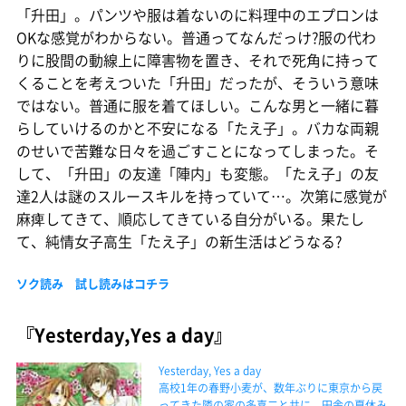
「升田」。パンツや服は着ないのに料理中のエプロンは
OKな感覚がわからない。普通ってなんだっけ?服の代わ
りに股間の動線上に障害物を置き、それで死角に持って
くることを考えついた「升田」だったが、そういう意味
ではない。普通に服を着てほしい。こんな男と一緒に暮
らしていけるのかと不安になる「たえ子」。バカな両親
のせいで苦難な日々を過ごすことになってしまった。そ
して、「升田」の友達「陣内」も変態。「たえ子」の友
達2人は謎のスルースキルを持っていて…。次第に感覚が
麻痺してきて、順応してきている自分がいる。果たし
て、純情女子高生「たえ子」の新生活はどうなる?
ソク読み 試し読みはコチラ
『Yesterday,Yes a day』
Yesterday, Yes a day
高校1年の春野小麦が、数年ぶりに東京から戻
ってきた隣の家の多喜二と共に、田舎の夏休み