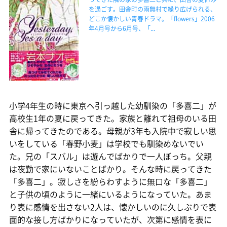
を過ごす。田舎町の雨無村で繰り広げられる、
どこか懐かしい青春ドラマ。「flowers」2006
年4月号から6月号、「...
小学4年生の時に東京へ引っ越した幼馴染の「多喜二」が
高校生1年の夏に戻ってきた。家族と離れて祖母のいる田
舎に帰ってきたのである。母親が3年も入院中で寂しい思
いをしている「春野小麦」は学校でも馴染めないでい
た。兄の「スバル」は遊んでばかりで一人ぼっち。父親
は夜勤で家にいないことばかり。そんな時に戻ってきた
「多喜二」。寂しさを紛らわすように無口な「多喜二」
と子供の頃のように一緒にいるようになっていた。あま
り表に感情を出さない2人は、懐かしいのに久しぶりで表
面的な接し方ばかりになっていたが、次第に感情を表に