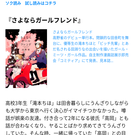
ソク読み 試し読みはコチラ
『さよならガールフレンド』
さよならガールフレンド
高野雀のデビュー単行本。閉鎖的な田舎町を舞
台に、優等生の滝本ちほと「ビッチ先輩」とあ
だ名される田淵りなの出会いを描いたガール・
ミーツ・ガール作品。自主制作漫画誌展示即売
会「コミティア」にて発表、見本誌...
高校3年生「滝本ちほ」は田舎暮らしにうんざりしながら
も大学から東京へ行く決心がイマイチつかなかった。噂
話が娯楽の友達。付き合って2年になる彼氏「高岡」とも
話が合わなくなり、ヤることばかり求めてきてうんざり
していた。そんな時、一緒に帰っていた「高岡」との目