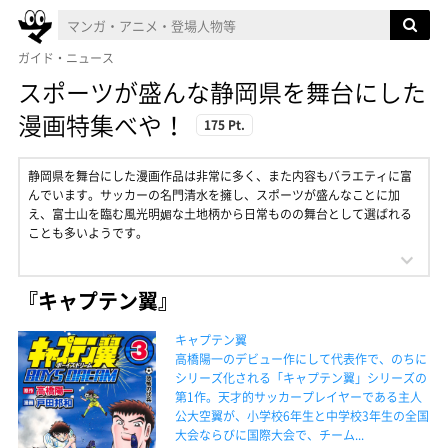
ガイド・ニュース
スポーツが盛んな静岡県を舞台にした
漫画特集べや！
175 Pt.
静岡県を舞台にした漫画作品は非常に多く、また内容もバラエティに富
んでいます。サッカーの名門清水を擁し、スポーツが盛んなことに加
え、富士山を臨む風光明媚な土地柄から日常ものの舞台として選ばれる
ことも多いようです。
『キャプテン翼』
キャプテン翼
高橋陽一のデビュー作にして代表作で、のちに
シリーズ化される「キャプテン翼」シリーズの
第1作。天才的サッカープレイヤーである主人
公大空翼が、小学校6年生と中学校3年生の全国
大会ならびに国際大会で、チーム...