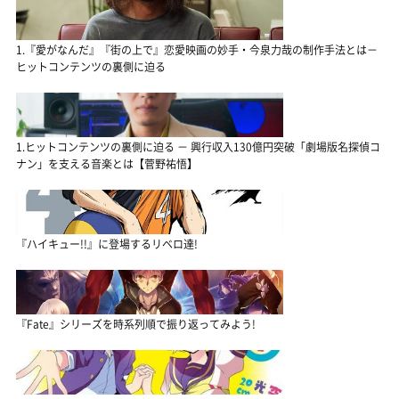
1.『愛がなんだ』『街の上で』恋愛映画の妙手・今泉力哉の制作手法とは－
ヒットコンテンツの裏側に迫る
1.ヒットコンテンツの裏側に迫る － 興行収入130億円突破「劇場版名探偵コ
ナン」を支える音楽とは【菅野祐悟】
『ハイキュー!!』に登場するリベロ達!
『Fate』シリーズを時系列順で振り返ってみよう!