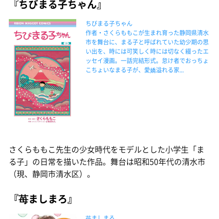
『ちびまる子ちゃん』
ちびまる子ちゃん
作者・さくらももこが生まれ育った静岡県清水
市を舞台に、まる子と呼ばれていた幼少期の思
い出を、時には可笑しく時には切なく綴ったエ
ッセイ漫画。一話完結形式。怠け者でおっちょ
こちょいなまる子が、愛嬌溢れる家...
さくらももこ先生の少女時代をモデルとした小学生「ま
る子」の日常を描いた作品。舞台は昭和50年代の清水市
（現、静岡市清水区）。
『苺ましまろ』
苺ましまろ