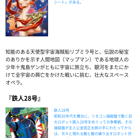
シート』がある。
知能のある天使型宇宙海賊船リプミラ号と、伝説の秘宝
のありかを示す人間地図（マップマン）である地球人の
少年十鬼島ゲンがともに宇宙に旅立ち、銀河をまたにか
けて全宇宙の興亡をかけた戦いに挑む、壮大なスペース
オペラ。
『鉄人28号』
鉄人28号
昭和30年代を舞台に、リモコン操縦器で動く巨
大ロボット鉄人28号をめぐっての争奪戦、その
操縦器が主人公金田正太郎の手にわたってから
は、次々と現れる敵と敵の繰り出すロボット対