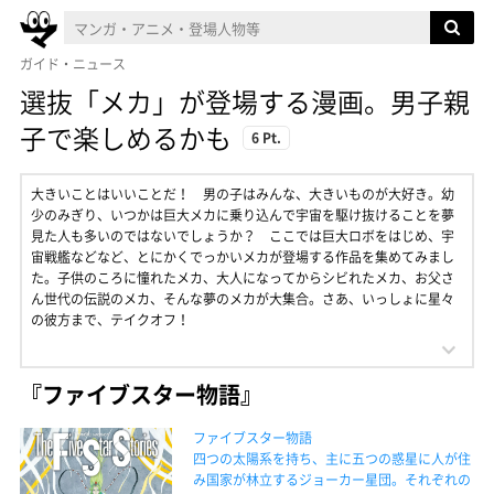
ガイド・ニュース
選抜「メカ」が登場する漫画。男子親
子で楽しめるかも
6 Pt.
大きいことはいいことだ！ 男の子はみんな、大きいものが大好き。幼
少のみぎり、いつかは巨大メカに乗り込んで宇宙を駆け抜けることを夢
見た人も多いのではないでしょうか？ ここでは巨大ロボをはじめ、宇
宙戦艦などなど、とにかくでっかいメカが登場する作品を集めてみまし
た。子供のころに憧れたメカ、大人になってからシビれたメカ、お父さ
ん世代の伝説のメカ、そんな夢のメカが大集合。さあ、いっしょに星々
の彼方まで、テイクオフ！
『ファイブスター物語』
ファイブスター物語
四つの太陽系を持ち、主に五つの惑星に人が住
み国家が林立するジョーカー星団。それぞれの