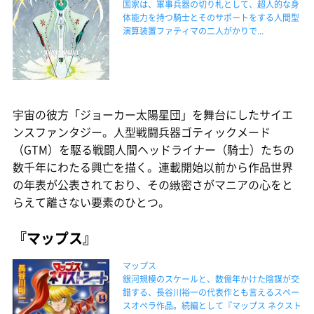
国家は、軍事兵器の切り札として、超人的な身
体能力を持つ騎士とそのサポートをする人間型
演算装置ファティマの二人がかりで...
宇宙の彼方「ジョーカー太陽星団」を舞台にしたサイエ
ンスファンタジー。人型戦闘兵器ゴティックメード
（GTM）を駆る戦闘人間ヘッドライナー（騎士）たちの
数千年にわたる興亡を描く。連載開始以前から作品世界
の年表が公表されており、その緻密さがマニアの心をと
らえて離さない要素のひとつ。
『マップス』
マップス
銀河規模のスケールと、数億年かけた陰謀が交
錯する、長谷川裕一の代表作とも言えるスペー
スオペラ作品。続編として『マップス ネクスト