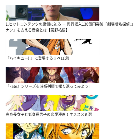
1.ヒットコンテンツの裏側に迫る － 興行収入130億円突破「劇場版名探偵コ
ナン」を支える音楽とは【菅野祐悟】
『ハイキュー!!』に登場するリベロ達!
『Fate』シリーズを時系列順で振り返ってみよう!
高身長女子と低身長男子の恋愛漫画！オススメ５選