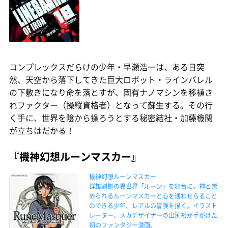
コンプレックスだらけの少年・早瀬浩一は、ある日突
然、天空から落下してきた巨大ロボット・ラインバレル
の下敷きになり命を落とすが、固有ナノマシンを移植さ
れファクター（操縦資格者）となって蘇生する。その行
く手に、世界を陰から操ろうとする秘密結社・加藤機関
が立ちはだかる！
『機神幻想ルーンマスカー』
機神幻想ルーンマスカー
群雄割拠の異世界「ルーン」を舞台に、神と崇
められるルーンマスカーと心を通わせらること
のできる少年、レアルの冒険を描く。イラスト
レーター、メカデザイナーの出渕裕が手がけた
初のファンタジー漫画。