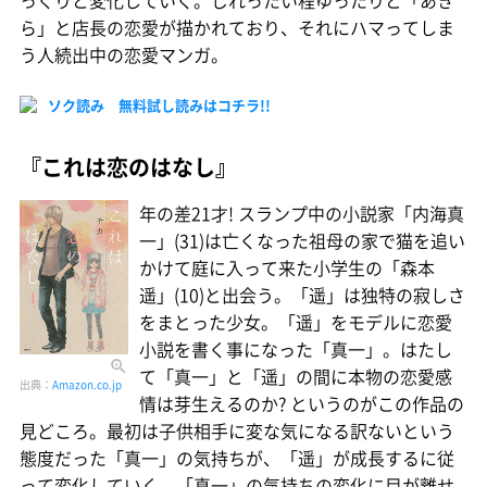
っくりと変化していく。じれったい程ゆったりと「あき
ら」と店長の恋愛が描かれており、それにハマってしま
う人続出中の恋愛マンガ。
ソク読み 無料試し読みはコチラ!!
『これは恋のはなし』
年の差21才! スランプ中の小説家「内海真
一」(31)は亡くなった祖母の家で猫を追い
かけて庭に入って来た小学生の「森本
遥」(10)と出会う。「遥」は独特の寂しさ
をまとった少女。「遥」をモデルに恋愛
小説を書く事になった「真一」。はたし
て「真一」と「遥」の間に本物の恋愛感
出典：
Amazon.co.jp
情は芽生えるのか? というのがこの作品の
見どころ。最初は子供相手に変な気になる訳ないという
態度だった「真一」の気持ちが、「遥」が成長するに従
って変化していく。「真一」の気持ちの変化に目が離せ