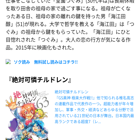
仕事をこなしていた「堂薗つぐみ」(30代半ば)は長期休暇
を取り田舎の祖母の家で過ごす事になる。祖母が亡くな
ったある日、祖母の家の離れの鍵を持った男「海江田
醇」(51)が現れる。大学で哲学を教える「海江田」は「つ
ぐみ」の祖母から鍵をもらっていた。「海江田」にひと
目惚れされた「つぐみ」。大人の恋の行方が気になる作
品。2015年に映画化もされた。
ソク読み 無料試し読みはコチラ!!
『絶対可憐チルドレン』
絶対可憐チルドレン
『GS美神 極楽大作戦!!』他で知られる椎名高志
の連載作品で代表作の一つ。超能力者が年々増
加し、軍事・外交・経済などあらゆる分野で活
用されている21世紀の日本が舞台。日本国内最
高ランクである超度7（レ...