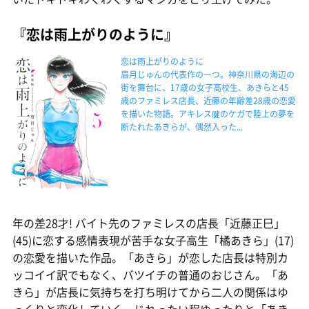
『恋は雨上がりのように』
恋は雨上がりのように
眉月じゅんの代表作の一つ。神奈川県の海辺の
街を舞台に、17歳の女子高校生、あきらと45
歳のファミレス店長、近藤の年齢差28歳の恋愛
を描いた物語。アキレス腱のケガで陸上の夢を
断たれたあきらが、偶然入った...
年の差28才! バイト先のファミレスの店長「近藤正巳」
(45)に恋する感情表現が苦手な女子高生「橘あきら」(17)
の恋愛を描いた作品。「あきら」が恋した店長は特別カ
ッコイイ訳でもなく、バツイチの普通のおじさん。「あ
きら」が店長に気持ちを打ち明けてから二人の関係はゆ