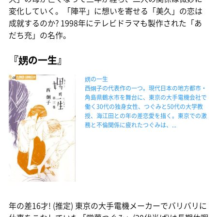
変化していく。「陣平」に想いを寄せる「美久」の恋は
成就するのか? 1998年にテレビドラマも製作された「あ
だち充」の名作。
『娚の一生』
娚の一生
西炯子の代表作の一つ。現代日本の地方都市・
角島県鶴水市を舞台に、東京の大手電機会社で
働く30代の独身女性、つぐみと50代の大学教
授、海江田との年の差恋愛を描く。東京での激
務と不倫関係に疲れたつぐみは、...
年の差16才! (推定) 東京の大手電機メーカーでバリバリに