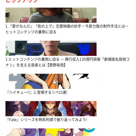
1.『愛がなんだ』『街の上で』恋愛映画の妙手・今泉力哉の制作手法とは－
ヒットコンテンツの裏側に迫る
1.ヒットコンテンツの裏側に迫る － 興行収入130億円突破「劇場版名探偵コ
ナン」を支える音楽とは【菅野祐悟】
『ハイキュー!!』に登場するリベロ達!
『Fate』シリーズを時系列順で振り返ってみよう!