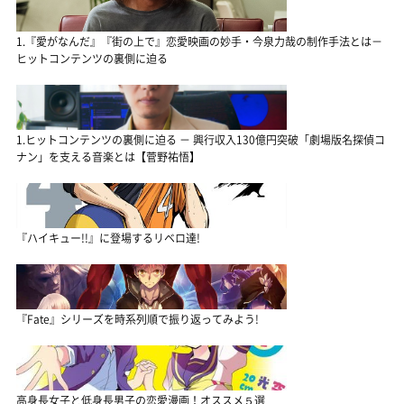
1.『愛がなんだ』『街の上で』恋愛映画の妙手・今泉力哉の制作手法とは－
ヒットコンテンツの裏側に迫る
1.ヒットコンテンツの裏側に迫る － 興行収入130億円突破「劇場版名探偵コ
ナン」を支える音楽とは【菅野祐悟】
『ハイキュー!!』に登場するリベロ達!
『Fate』シリーズを時系列順で振り返ってみよう!
高身長女子と低身長男子の恋愛漫画！オススメ５選