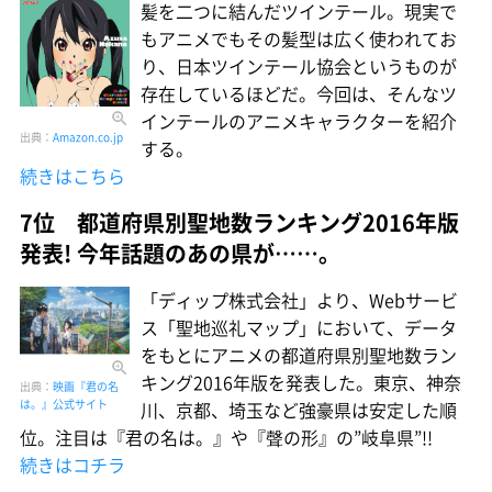
髪を二つに結んだツインテール。現実で
もアニメでもその髪型は広く使われてお
り、日本ツインテール協会というものが
存在しているほどだ。今回は、そんなツ
インテールのアニメキャラクターを紹介
出典：
Amazon.co.jp
する。
続きはこちら
7位 都道府県別聖地数ランキング2016年版
発表! 今年話題のあの県が……。
「ディップ株式会社」より、Webサービ
ス「聖地巡礼マップ」において、データ
をもとにアニメの都道府県別聖地数ラン
キング2016年版を発表した。東京、神奈
出典：
映画『君の名
は。』公式サイト
川、京都、埼玉など強豪県は安定した順
位。注目は『君の名は。』や『聲の形』の”岐阜県”!!
続きはコチラ