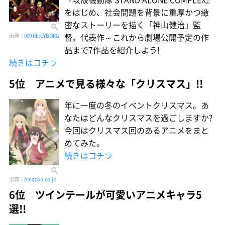
をはじめ、社会問題を背景に重厚かつ緻
密なストーリーを描く「神山健治」監
督。代表作～これから劇場公開予定の作
出典：
009 RE:CYBORG
品まで7作品を紹介しよう!
続きはコチラ
5位 アニメで見る様々な「クリスマス」!!
年に一度の冬のイベントクリスマス。あ
なたはどんなクリスマスを過ごしますか?
今回はクリスマス回のあるアニメをまと
めてみた。
続きはコチラ
出典：
Amazon.co.jp
6位 ツインテールが可愛いアニメキャラ5
選!!