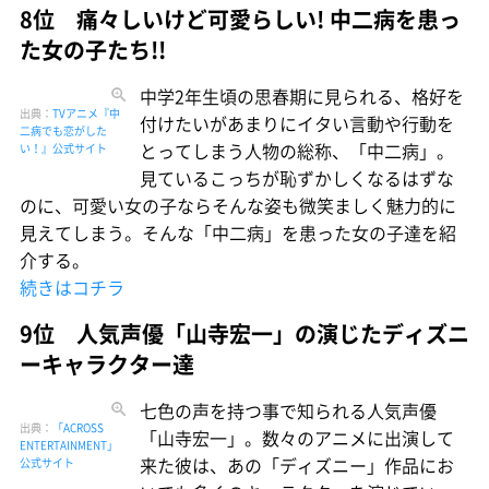
8位 痛々しいけど可愛らしい! 中二病を患っ
た女の子たち!!
中学2年生頃の思春期に見られる、格好を
出典：
TVアニメ『中
付けたいがあまりにイタい言動や行動を
二病でも恋がした
とってしまう人物の総称、「中二病」。
い！』公式サイト
見ているこっちが恥ずかしくなるはずな
のに、可愛い女の子ならそんな姿も微笑ましく魅力的に
見えてしまう。そんな「中二病」を患った女の子達を紹
介する。
続きはコチラ
9位 人気声優「山寺宏一」の演じたディズニ
ーキャラクター達
七色の声を持つ事で知られる人気声優
出典：
「ACROSS
「山寺宏一」。数々のアニメに出演して
ENTERTAINMENT」
来た彼は、あの「ディズニー」作品にお
公式サイト