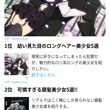
出典：
Amazon.co.jp
1位 幼い見た目のロングヘアー美少女5選
現実に好きになってしまったら犯罪だ
が、魅力的なロリ系ロングの美少女を紹
介したい。
続きはこちら
出典：
Amazon.co.jp
2位 可憐すぎる銀髪美少女5選!!
リアルではごく稀にしか見られない銀髪
美少女達を紹介する。