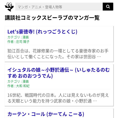
講談社コミックスビーラブのマンガ一覧
Let's豪徳寺! (れっつごうとくじ)
カテゴリ : 漫画
作者 : 庄司 陽子
狛江百合は、花嫁修業の一環としてる豪徳寺家のお手
伝いとして働くことになった。その家は世田谷 …
イシュタルの娘～小野於通伝～ (いしゅたるのむ
すめ おのおつうでん)
カテゴリ : 漫画
作者 : 大和 和紀
16世紀、戦国時代の日本。人には見えないものが見え
る天眼という能力を持つ武家の娘・小野於通 …
カーテン・コール (かーてん こーる)