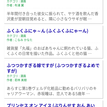
カテゴリ : 漫画
作者 : 布浦 翼
半年間付き合った彼女に振られて、ヤケ酒を飲んだ香
沢麦が翌朝目覚めると、隣に小さなウサギが眠 …
ふくふくふにゃ～ん (ふくふくふにゃーん)
カテゴリ : 漫画
作者 : こなみ かなた
雑貨屋「丸福」のおばあちゃんに飼われている猫、ふ
くふくの日常を描いた作品。ふくふくと他の猫 …
ふつつかすぎる嫁ですが (ふつつかすぎるよめで
すが)
カテゴリ : 漫画
作者 : 若林 美樹
あらすじ第1巻ヴェルデ化粧品に勤めるバリバリのキ
ャリアウーマン、赤坂瞳は、恋人である5歳年 …
プリンセス オン アイス (ぷりんせす おん あい