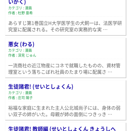
いがく)
カテゴリ : 漫画
作者 : 杜野 亜希
あらすじ第1巻国立H大学医学生の犬飼一は、法医学研
究室に配属される。その研究室の実務的な実 …
悪女 (わる)
カテゴリ : 漫画
作者 : 深見 じゅん
一流商社の近江物産にコネで就職したものの、資材管
理室という落ちこぼれ社員のたまり場に配属さ …
生徒諸君! (せいとしょくん)
カテゴリ : 漫画
作者 : 庄司 陽子
裕福な家庭に生まれた主人公北城尚子には、身体の弱
い双子の姉がいた。母親が姉の面倒につきっき …
生徒諸君! 教師編 (せいとしょくん きょうしへ