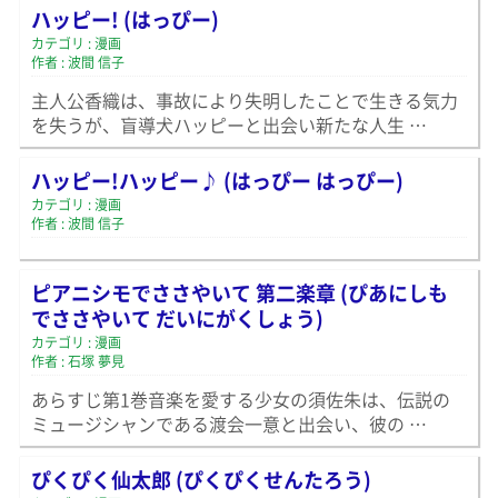
ハッピー! (はっぴー)
カテゴリ : 漫画
作者 : 波間 信子
主人公香織は、事故により失明したことで生きる気力
を失うが、盲導犬ハッピーと出会い新たな人生 …
ハッピー!ハッピー♪ (はっぴー はっぴー)
カテゴリ : 漫画
作者 : 波間 信子
ピアニシモでささやいて 第二楽章 (ぴあにしも
でささやいて だいにがくしょう)
カテゴリ : 漫画
作者 : 石塚 夢見
あらすじ第1巻音楽を愛する少女の須佐朱は、伝説の
ミュージシャンである渡会一意と出会い、彼の …
ぴくぴく仙太郎 (ぴくぴくせんたろう)