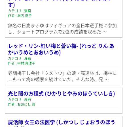
す)
カテゴリ : 漫画
作者 : 塀内 夏子
無名の日高まふゆはフィギュアの全日本選手権に参加
し、ショートプログラムで2位の成績を収めた …
レッド・リン-紅い梅と蒼い梅- (れっど りん あ
かいうめとあおいうめ)
カテゴリ : 漫画
作者 : 中村 真理子
老舗梅干し会社「ウメトウ」の娘・高遠林は、梅林に
こもって梅の観察を続けていた。そんな時、兄 …
光と闇の方程式 (ひかりとやみのほうていしき)
カテゴリ : 漫画
作者 : おおにし 真
屍活師 女王の法医学 (しかつし じょおうのほう