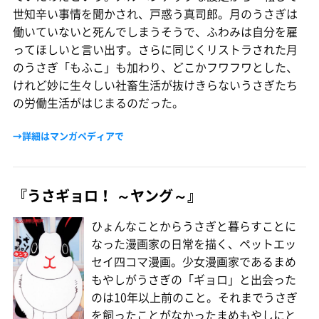
世知辛い事情を聞かされ、戸惑う真司郎。月のうさぎは
働いていないと死んでしまうそうで、ふわみは自分を雇
ってほしいと言い出す。さらに同じくリストラされた月
のうさぎ「もふこ」も加わり、どこかフワフワとした、
けれど妙に生々しい社畜生活が抜けきらないうさぎたち
の労働生活がはじまるのだった。
→詳細はマンガペディアで
『うさギョロ！ ～ヤング～』
ひょんなことからうさぎと暮らすことに
なった漫画家の日常を描く、ペットエッ
セイ四コマ漫画。少女漫画家であるまめ
もやしがうさぎの「ギョロ」と出会った
のは10年以上前のこと。それまでうさぎ
を飼ったことがなかったまめもやしにと