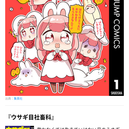
出典：
集英社
『ウサギ目社畜科』