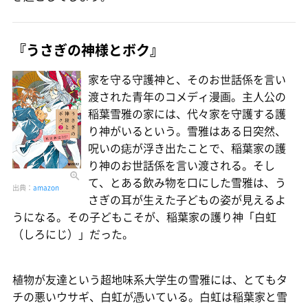
『うさぎの神様とボク』
家を守る守護神と、そのお世話係を言い
渡された青年のコメディ漫画。主人公の
稲葉雪雅の家には、代々家を守護する護
り神がいるという。雪雅はある日突然、
呪いの痣が浮き出たことで、稲葉家の護
り神のお世話係を言い渡される。そし
て、とある飲み物を口にした雪雅は、う
出典：
amazon
さぎの耳が生えた子どもの姿が見えるよ
うになる。その子どもこそが、稲葉家の護り神「白虹
（しろにじ）」だった。
植物が友達という超地味系大学生の雪雅には、とてもタ
チの悪いウサギ、白虹が憑いている。白虹は稲葉家と雪