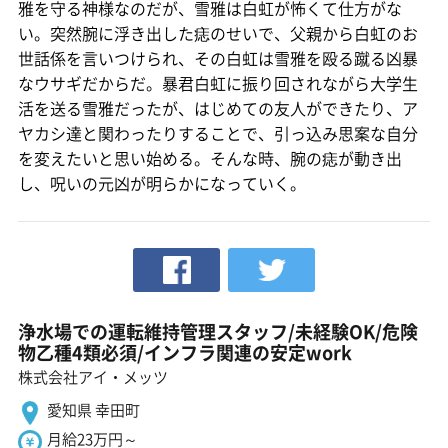
雅を守る神様なのだが、雪雅は白虹が怖くて仕方がな
い。突然腕に浮き出した痣のせいで、父親から白虹のお
世話係を言いつけられ、その白虹は雪雅を殴る蹴る凶暴
なウサギだからだ。暴君白虹に振り回されながら大学生
活を送る雪雅だったが、はじめての友人ができたり、ア
ヤカシ達と関わったりすることで、引っ込み思案な自分
を変えたいと思い始める。そんな時、腕の痣が動き出
し、呪いの元凶が明らかになっていく。
浄水場での運転維持管理スタッフ/未経験OK/危険
物乙種4類必須/インフラ関連の安定work
株式会社アイ・メッツ
愛知県 幸田町
月給23万円～