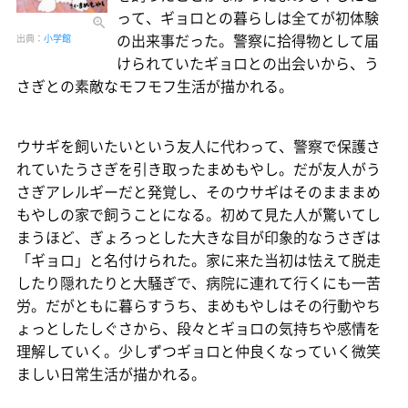
って、ギョロとの暮らしは全てが初体験
の出来事だった。警察に拾得物として届
出典：
小学館
けられていたギョロとの出会いから、う
さぎとの素敵なモフモフ生活が描かれる。
ウサギを飼いたいという友人に代わって、警察で保護さ
れていたうさぎを引き取ったまめもやし。だが友人がう
さぎアレルギーだと発覚し、そのウサギはそのまままめ
もやしの家で飼うことになる。初めて見た人が驚いてし
まうほど、ぎょろっとした大きな目が印象的なうさぎは
「ギョロ」と名付けられた。家に来た当初は怯えて脱走
したり隠れたりと大騒ぎで、病院に連れて行くにも一苦
労。だがともに暮らすうち、まめもやしはその行動やち
ょっとしたしぐさから、段々とギョロの気持ちや感情を
理解していく。少しずつギョロと仲良くなっていく微笑
ましい日常生活が描かれる。