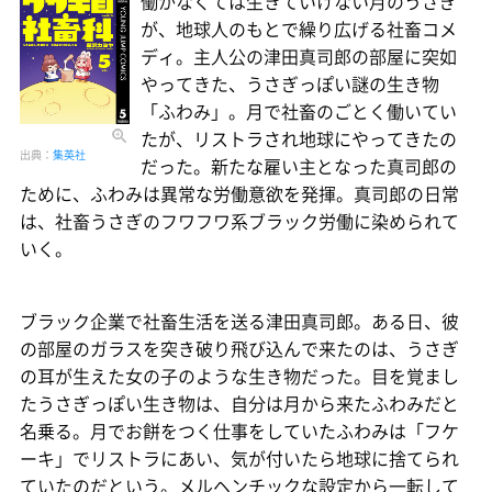
働かなくては生きていけない月のうさぎ
が、地球人のもとで繰り広げる社畜コメ
ディ。主人公の津田真司郎の部屋に突如
やってきた、うさぎっぽい謎の生き物
「ふわみ」。月で社畜のごとく働いてい
たが、リストラされ地球にやってきたの
出典：
集英社
だった。新たな雇い主となった真司郎の
ために、ふわみは異常な労働意欲を発揮。真司郎の日常
は、社畜うさぎのフワフワ系ブラック労働に染められて
いく。
ブラック企業で社畜生活を送る津田真司郎。ある日、彼
の部屋のガラスを突き破り飛び込んで来たのは、うさぎ
の耳が生えた女の子のような生き物だった。目を覚まし
たうさぎっぽい生き物は、自分は月から来たふわみだと
名乗る。月でお餅をつく仕事をしていたふわみは「フケ
ーキ」でリストラにあい、気が付いたら地球に捨てられ
ていたのだという。メルヘンチックな設定から一転して