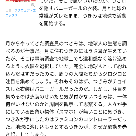
ていた。そこで思いついたのが、うさ耳
を隠すバニーガールの衣装。月と地球の
出典：
スクウェア・エ
常識がズレたまま、つきみは地球で活動
ニックス
を開始する。
月からやってきた調査員のつきみは、地球人の生態を調
べるのが仕事だ。月に住むつきみにはうさ耳が生えてい
たが、そこは事前調査で地球上でも違和感なく溶け込め
るように衣装を選択していた。完全に地球人として紛れ
込んだはずだったのに、周りの人間たちからジロジロと
注目を集めてしまう。それもそのはず、つきみがチョイ
スした衣装はバニーガールだったのだ。しかし、注目を
集めるのは衣装のせいだと気が付かないつきみは、一体
何がいけないのかと周囲を観察して思案する。人々が手
にしている四角い物体（スマホ）が無いことに気づき、
つきみが手にしたのはファミコンのコントローラーだっ
た。地球に溶け込もうとするつきみが、なぜか騒動を巻
き起こしてしまう。