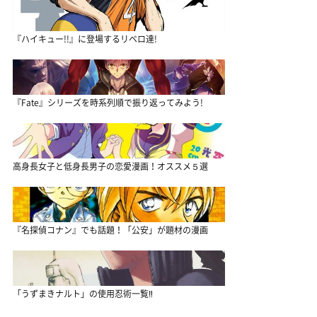
『ハイキュー!!』に登場するリベロ達!
『Fate』シリーズを時系列順で振り返ってみよう!
高身長女子と低身長男子の恋愛漫画！オススメ５選
『名探偵コナン』でも話題！「公安」が題材の漫画
「うずまきナルト」の使用忍術一覧‼