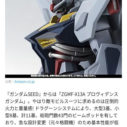
出典：
Amazon.co.jp
『ガンダムSEED』からは「ZGMF-X13A プロヴィデンス
ガンダム」。やはり敵モビルスーツに求めるのは圧倒的
火力と重量感! ドラグーンシステムにより、大型3基、小
型8基、計11基、総砲門数43門のビームポッドを有して
おり、急な設計変更（元々格闘機）のため基本性能が低