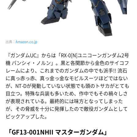
出典：
Amazon.co.jp
『ガンダムUC』からは「RX-0[N]ユニコーンガンダム2号
機 バンシィ・ノルン」。黒と各関節から金色のサイコフ
レームにより、これまでのガンダムの中でも派手!! 流石
に真っ赤っ赤、真っ金っ金なモビルスーツほどではない
が、NT-Dが発動していない状態でも頭のトサカがとても
目立つ。特殊な兵装も多いため、作中でもその禍々しさ
が表現されている。最終的には味方となってしまった
が、その脅威を十分に発揮したので敵役ガンダムとして
ピックアップした。
「GF13-001NHII マスターガンダム」