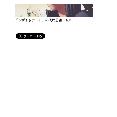
「うずまきナルト」の使用忍術一覧‼