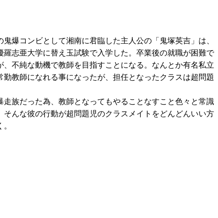
の鬼爆コンビとして湘南に君臨した主人公の「鬼塚英吉」は、
優羅志亜大学に替え玉試験で入学した。卒業後の就職が困難で
が、不純な動機で教師を目指すことになる。なんとか有名私立
常勤教師になれる事になったが、担任となったクラスは超問題
。
暴走族だった為、教師となってもやることなすこと色々と常識
、そんな彼の行動が超問題児のクラスメイトをどんどんいい方
く。