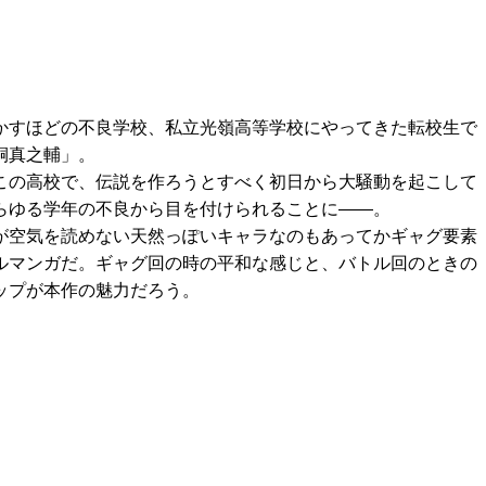
かすほどの不良学校、私立光嶺高等学校にやってきた転校生で
桐真之輔」。
この高校で、伝説を作ろうとすべく初日から大騒動を起こして
らゆる学年の不良から目を付けられることに――。
が空気を読めない天然っぽいキャラなのもあってかギャグ要素
ルマンガだ。ギャグ回の時の平和な感じと、バトル回のときの
ップが本作の魅力だろう。