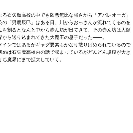
れる石矢魔高校の中でも凶悪無比な強さから「アバレオーガ」
公の「男鹿辰巳」はある日、川からおっさんが流れてくるのを
んを割るとなんと中から赤ん坊が出てきて、その赤ん坊は人類
界から送り込まれてきた大魔王の息子だった――。
メインではあるがギャグ要素もかなり散りばめられているので
初めは石矢魔高校内の話で収まっているがどんどん規模が大き
うち魔界にまで拡大していく。