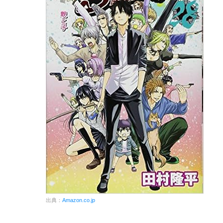
出典：
Amazon.co.jp