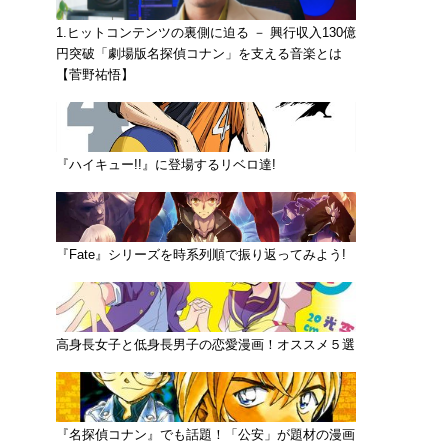
1.ヒットコンテンツの裏側に迫る － 興行収入130億
円突破「劇場版名探偵コナン」を支える音楽とは
【菅野祐悟】
『ハイキュー!!』に登場するリベロ達!
『Fate』シリーズを時系列順で振り返ってみよう!
高身長女子と低身長男子の恋愛漫画！オススメ５選
『名探偵コナン』でも話題！「公安」が題材の漫画