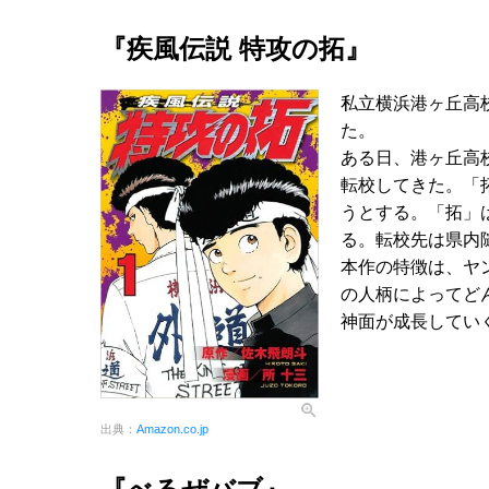
『疾風伝説 特攻の拓』
私立横浜港ヶ丘高
た。
ある日、港ヶ丘高
転校してきた。「
うとする。「拓」
る。転校先は県内
本作の特徴は、ヤ
の人柄によってど
神面が成長してい
出典：
Amazon.co.jp