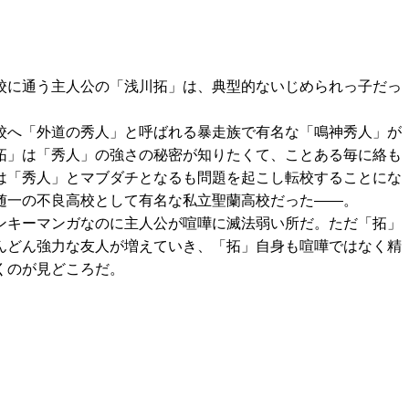
校に通う主人公の「浅川拓」は、典型的ないじめられっ子だっ
校へ「外道の秀人」と呼ばれる暴走族で有名な「鳴神秀人」が
拓」は「秀人」の強さの秘密が知りたくて、ことある毎に絡も
は「秀人」とマブダチとなるも問題を起こし転校することにな
随一の不良高校として有名な私立聖蘭高校だった――。
ンキーマンガなのに主人公が喧嘩に滅法弱い所だ。ただ「拓」
んどん強力な友人が増えていき、「拓」自身も喧嘩ではなく精
くのが見どころだ。