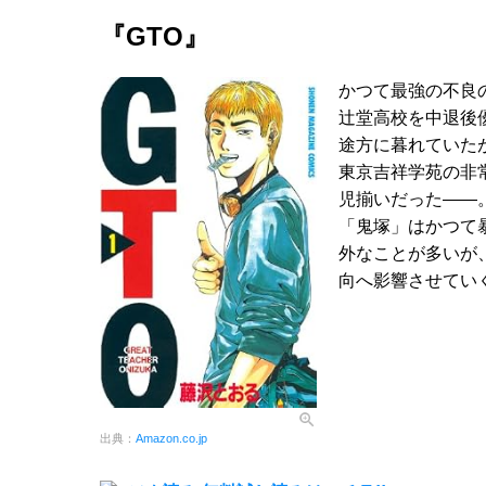
『GTO』
かつて最強の不良
辻堂高校を中退後
途方に暮れていた
東京吉祥学苑の非
児揃いだった――
「鬼塚」はかつて
外なことが多いが
向へ影響させてい
出典：
Amazon.co.jp