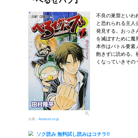
『べるぜバブ』
不良の巣窟といわ
と恐れられる主人
発見する。おっさ
を滅ぼすために魔
本作はバトル要素
飽きずに読める。
くなっていきその
出典：
Amazon.co.jp
ソク読み 無料試し読みはコチラ!!