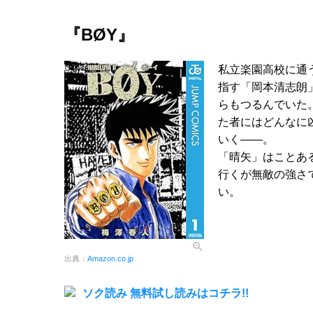
『BØY』
私立楽園高校に通
指す「岡本清志朗
らもつるんでいた
た者にはどんなに
いく――。
「晴矢」はことあ
行くが無敵の強さ
い。
出典：
Amazon.co.jp
ソク読み 無料試し読みはコチラ!!