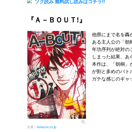
ソク読み 無料試し読みはコチラ!!
『Ａ－ＢＯＵＴ!』
他県にまで名を轟
ある主人公の「朝
年功序列が絶対の
しまった結果、あ
本作は、「朝桐」
が割と多めのバト
ガチな感じのギャ
出典：
Amazon.co.jp