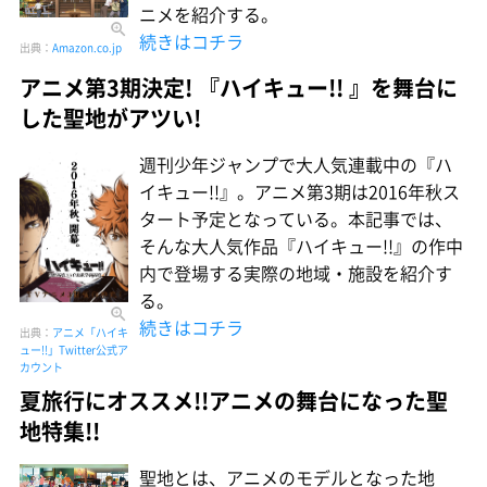
ニメを紹介する。
続きはコチラ
出典：
Amazon.co.jp
アニメ第3期決定! 『ハイキュー!! 』を舞台に
した聖地がアツい!
週刊少年ジャンプで大人気連載中の『ハ
イキュー!!』。アニメ第3期は2016年秋ス
タート予定となっている。本記事では、
そんな大人気作品『ハイキュー!!』の作中
内で登場する実際の地域・施設を紹介す
る。
続きはコチラ
出典：
アニメ「ハイキ
ュー!!」Twitter公式ア
カウント
夏旅行にオススメ!!アニメの舞台になった聖
地特集!!
聖地とは、アニメのモデルとなった地