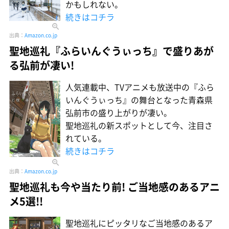
かもしれない。
続きはコチラ
出典：
Amazon.co.jp
聖地巡礼『ふらいんぐうぃっち』で盛りあが
る弘前が凄い!
人気連載中、TVアニメも放送中の『ふら
いんぐうぃっち』の舞台となった青森県
弘前市の盛り上がりが凄い。
聖地巡礼の新スポットとして今、注目さ
れている。
続きはコチラ
出典：
Amazon.co.jp
聖地巡礼も今や当たり前! ご当地感のあるアニ
メ5選!!
聖地巡礼にピッタリなご当地感のあるア