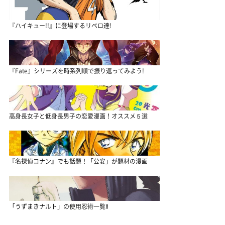
『ハイキュー!!』に登場するリベロ達!
『Fate』シリーズを時系列順で振り返ってみよう!
高身長女子と低身長男子の恋愛漫画！オススメ５選
『名探偵コナン』でも話題！「公安」が題材の漫画
「うずまきナルト」の使用忍術一覧‼