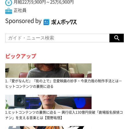
月給22万9,900円～25万6,900円
正社員
Sponsored by
ピックアップ
1.『愛がなんだ』『街の上で』恋愛映画の妙手・今泉力哉の制作手法とは－
ヒットコンテンツの裏側に迫る
1.ヒットコンテンツの裏側に迫る － 興行収入130億円突破「劇場版名探偵コ
ナン」を支える音楽とは【菅野祐悟】