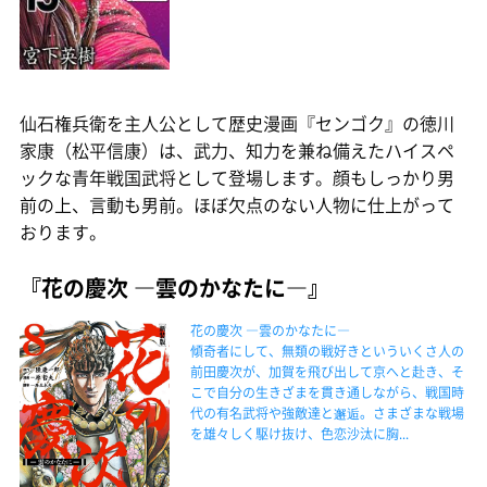
仙石権兵衛を主人公として歴史漫画『センゴク』の徳川
家康（松平信康）は、武力、知力を兼ね備えたハイスペ
ックな青年戦国武将として登場します。顔もしっかり男
前の上、言動も男前。ほぼ欠点のない人物に仕上がって
おります。
『花の慶次 ―雲のかなたに―』
花の慶次 ―雲のかなたに―
傾奇者にして、無類の戦好きといういくさ人の
前田慶次が、加賀を飛び出して京へと赴き、そ
こで自分の生きざまを貫き通しながら、戦国時
代の有名武将や強敵達と邂逅。さまざまな戦場
を雄々しく駆け抜け、色恋沙汰に胸...