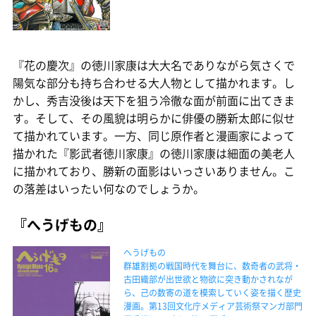
『花の慶次』の徳川家康は大大名でありながら気さくで
陽気な部分も持ち合わせる大人物として描かれます。し
かし、秀吉没後は天下を狙う冷徹な面が前面に出てきま
す。そして、その風貌は明らかに俳優の勝新太郎に似せ
て描かれています。一方、同じ原作者と漫画家によって
描かれた『影武者徳川家康』の徳川家康は細面の美老人
に描かれており、勝新の面影はいっさいありません。こ
の落差はいったい何なのでしょうか。
『へうげもの』
へうげもの
群雄割拠の戦国時代を舞台に、数奇者の武将・
古田織部が出世欲と物欲に突き動かされなが
ら、己の数寄の道を模索していく姿を描く歴史
漫画。第13回文化庁メディア芸術祭マンガ部門