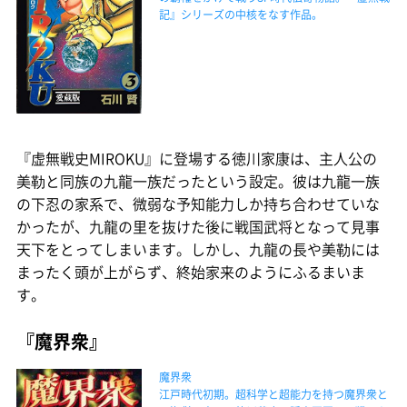
記』シリーズの中核をなす作品。
『虚無戦史MIROKU』に登場する徳川家康は、主人公の
美勒と同族の九龍一族だったという設定。彼は九龍一族
の下忍の家系で、微弱な予知能力しか持ち合わせていな
かったが、九龍の里を抜けた後に戦国武将となって見事
天下をとってしまいます。しかし、九龍の長や美勒には
まったく頭が上がらず、終始家来のようにふるまいま
す。
『魔界衆』
魔界衆
江戸時代初期。超科学と超能力を持つ魔界衆と