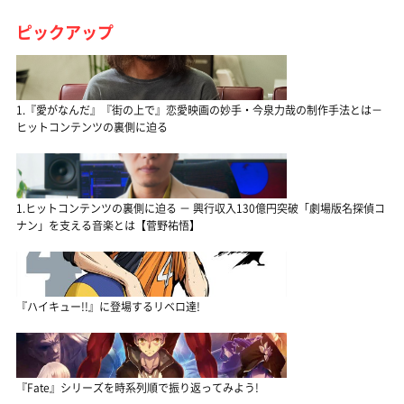
ピックアップ
1.『愛がなんだ』『街の上で』恋愛映画の妙手・今泉力哉の制作手法とは－
ヒットコンテンツの裏側に迫る
1.ヒットコンテンツの裏側に迫る － 興行収入130億円突破「劇場版名探偵コ
ナン」を支える音楽とは【菅野祐悟】
『ハイキュー!!』に登場するリベロ達!
『Fate』シリーズを時系列順で振り返ってみよう!