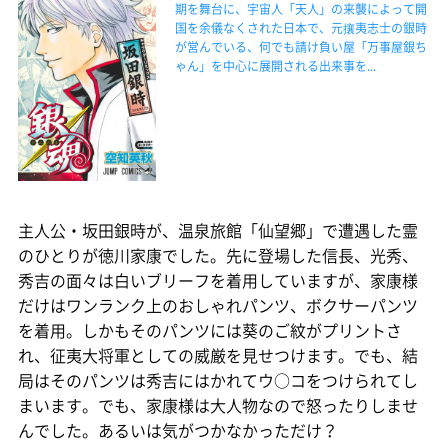
期を舞台に、宇宙人「天人」の来襲によって開
国を余儀なくされた日本で、元攘夷志士の銀時
が営んでいる、何でも請け負い屋「万事屋銀ち
ゃん」を中心に展開される出来事を...
主人公・坂田銀時が、温泉旅館「仙望郷」で遭遇した霊
のひとりが徳川家康でした。先に登場した信長、光秀、
秀吉の面々は白いブリーフを着用していますが、家康様
だけはワンランク上のおしゃれパンツ、ボクサーパンツ
を着用。しかもそのパンツには葵のご紋がプリントさ
れ、征夷大将軍としての威厳を見せつけます。でも、結
局はそのパンツは秀吉にはかれてウ○コをつけられてし
まいます。でも、家康様は大人物なので怒ったりしませ
んでした。あるいは気がつかなかっただけ？