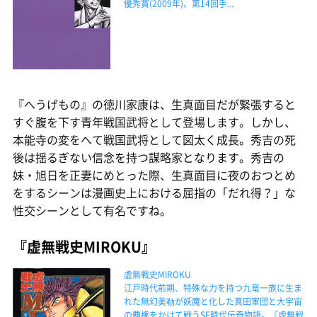
優秀賞(2009年)、第14回手...
『へうげもの』の徳川家康は、生真面目だが緊張すると
すぐ腹を下す青年戦国武将として登場します。しかし、
本能寺の変をへて戦国武将として図太く成長。秀吉の死
後は揺るぎない信念を持つ謀略家となります。秀吉の
妹・旭日を正妻にめとった際、生真面目に夜のおつとめ
をするシーンは漫画史上における屈指の「だれ得？」な
性交シーンとして有名ですね。
『虚無戦史MIROKU』
虚無戦史MIROKU
江戸時代前期、特殊な力を持つ九竜一族に生ま
れた無幻美勒が妖魔と化した真田軍団と大宇宙
の覇権をかけて戦うSF時代伝奇物語。『虚無戦