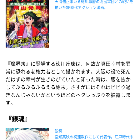
天海僧正率いる徳川幕府の隠密軍団との戦いを
描いたSF時代アクション漫画。
『魔界衆』に登場する徳川家康は、何故か真田幸村を異
常に恐れる老権力者として描かれます。大阪の役で死ん
だはずの幸村が生きのびていたと知った時は、腰を抜か
してぶるぶるふるえる始末。さすがにはそれはビビり過
ぎなんじゃないかというほどのヘタレっぷりを披露しま
す。
『銀魂』
銀魂
空知英秋の初連載作にして代表作。江戸時代末