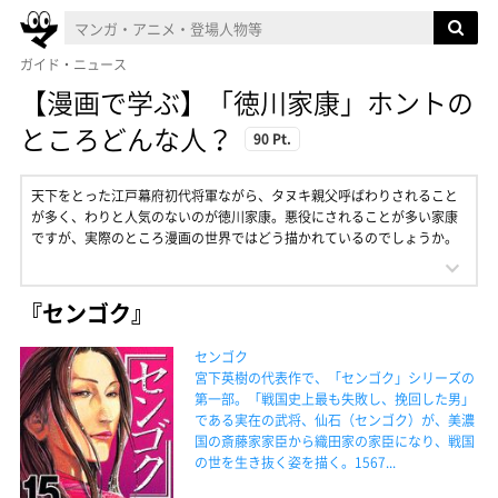
ガイド・ニュース
【漫画で学ぶ】「徳川家康」ホントの
ところどんな人？
90 Pt.
天下をとった江戸幕府初代将軍ながら、タヌキ親父呼ばわりされること
が多く、わりと人気のないのが徳川家康。悪役にされることが多い家康
ですが、実際のところ漫画の世界ではどう描かれているのでしょうか。
『センゴク』
センゴク
宮下英樹の代表作で、「センゴク」シリーズの
第一部。「戦国史上最も失敗し、挽回した男」
である実在の武将、仙石（センゴク）が、美濃
国の斎藤家家臣から織田家の家臣になり、戦国
の世を生き抜く姿を描く。1567...