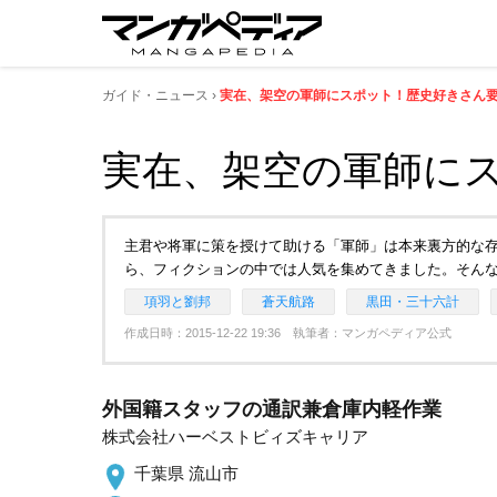
ガイド・ニュース
実在、架空の軍師にスポット！歴史好きさん
実在、架空の軍師に
主君や将軍に策を授けて助ける「軍師」は本来裏方的な
ら、フィクションの中では人気を集めてきました。そん
項羽と劉邦
蒼天航路
黒田・三十六計
作成日時：2015-12-22 19:36 執筆者：マンガペディア公式
外国籍スタッフの通訳兼倉庫内軽作業
株式会社ハーベストビィズキャリア
千葉県 流山市