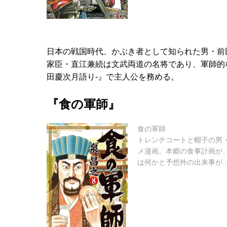
日本の戦国時代、かぶき者として知られた男・前
家臣・直江兼続は文武両道の名将であり、軍師的な
田慶次月語り-』で主人公を務める。
『食の軍師』
食の軍師
トレンチコートと帽子の男
メ漫画。本郷の食事計画が
は何かと予想外の出来事が..