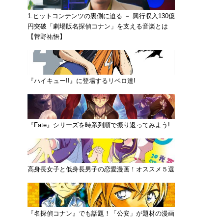
1.ヒットコンテンツの裏側に迫る － 興行収入130億
円突破「劇場版名探偵コナン」を支える音楽とは
【菅野祐悟】
『ハイキュー!!』に登場するリベロ達!
『Fate』シリーズを時系列順で振り返ってみよう!
高身長女子と低身長男子の恋愛漫画！オススメ５選
『名探偵コナン』でも話題！「公安」が題材の漫画