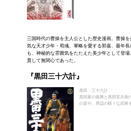
三国時代の曹操を主人公とした歴史漫画。曹操を
気な天才少年・荀彧、軍略を愛する郭嘉、最年長
も、神秘的な雰囲気をたたえた美少年として登場
貫して無関心であった。
『黒田三十六計』
黒田・三十六計
黒田家の復興と黒田官兵衛
の姿や、周辺の様々な武将