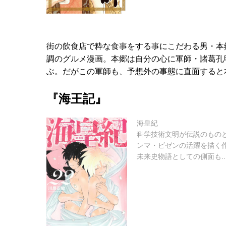
街の飲食店で粋な食事をする事にこだわる男・本
調のグルメ漫画。本郷は自分の心に軍師・諸葛孔
ぶ。だがこの軍師も、予想外の事態に直面すると
『海王記』
海皇紀
科学技術文明が伝説のもの
ンマ・ビゼンの活躍を描く
未来史物語としての側面も..