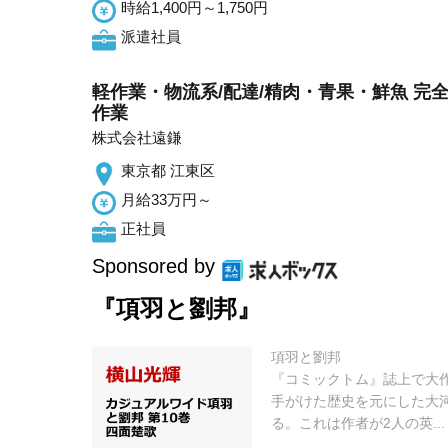
時給1,400円～1,750円
派遣社員
軽作業・物流系/配達/精肉・青果・鮮魚 完全未
作業
株式会社遠鎌
東京都 江東区
月給33万円～
正社員
Sponsored by
『項羽と劉邦』
項羽と劉邦
『コミックトム』誌上で大
手がけた歴史を元にした大
る。これは作者が2人の英...