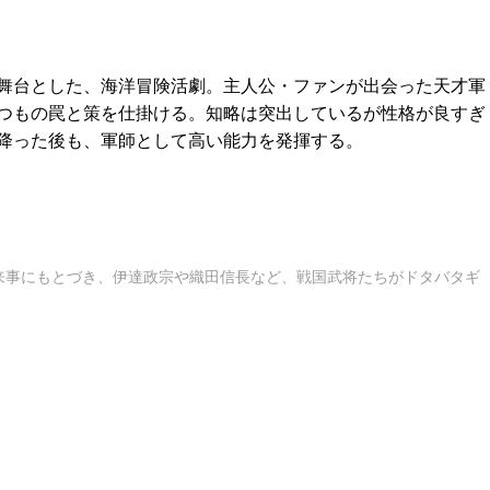
舞台とした、海洋冒険活劇。主人公・ファンが出会った天才軍
つもの罠と策を仕掛ける。知略は突出しているが性格が良すぎ
降った後も、軍師として高い能力を発揮する。
来事にもとづき、伊達政宗や織田信長など、戦国武将たちがドタバタギ