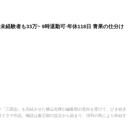
経験者も33万~ 9時退勤可·年休118日 青果の仕分け
作『三国志』を完結させた横山光輝が編集部の意向を受けて、ひき続き
河ドラマ作品。物語は秦王朝の設立から始まり、項羽の死により終結す