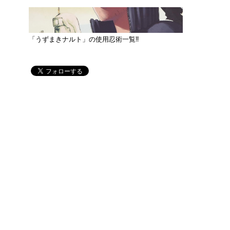
「うずまきナルト」の使用忍術一覧‼