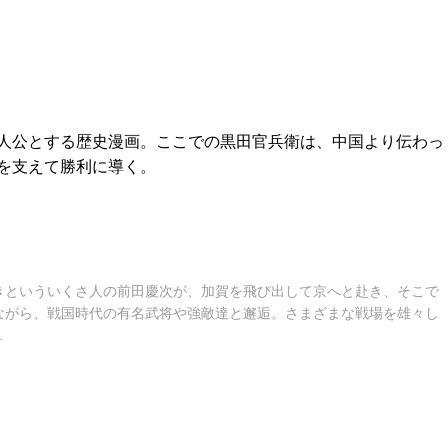
人公とする歴史漫画。ここでの黒田官兵衛は、中国より伝わっ
を支えて勝利に導く。
きといういくさ人の前田慶次が、加賀を飛び出して京へと赴き、そこで
ながら、戦国時代の有名武将や強敵達と邂逅。さまざまな戦場を雄々し
.