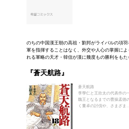
のちの中国漢王朝の高祖・劉邦がライバルの項羽
軍を指揮することはなく、外交や人心の掌握によ
れる軍略の天才・韓信が漢に幾度もの勝利をもた
『蒼天航路』
蒼天航路
李學仁と王欣太の代表作の
魏王となるまでの曹操孟徳
く董卓の討伐や、さまざま..