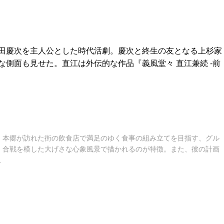
田慶次を主人公とした時代活劇。慶次と終生の友となる上杉家
側面も見せた。直江は外伝的な作品『義風堂々 直江兼続 -前
・本郷が訪れた街の飲食店で満足のゆく食事の組み立てを目指す、グル
、合戦を模した大げさな心象風景で描かれるのが特徴。また、彼の計画
.