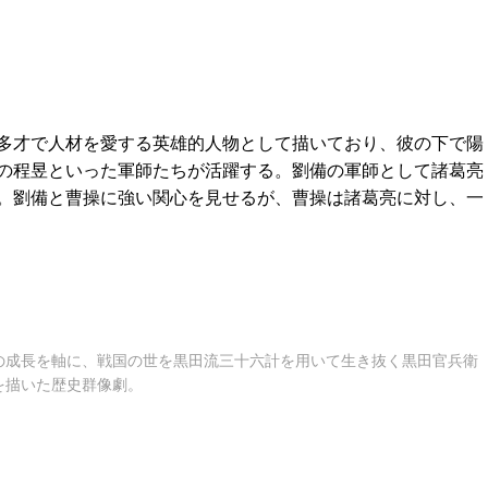
多才で人材を愛する英雄的人物として描いており、彼の下で陽
の程昱といった軍師たちが活躍する。劉備の軍師として諸葛亮
。劉備と曹操に強い関心を見せるが、曹操は諸葛亮に対し、一
の成長を軸に、戦国の世を黒田流三十六計を用いて生き抜く黒田官兵衛
を描いた歴史群像劇。