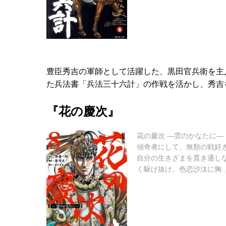
豊臣秀吉の軍師として活躍した、黒田官兵衛を主
た兵法書「兵法三十六計」の作戦を活かし、秀吉
『花の慶次』
花の慶次 ―雲のかなたに―
傾奇者にして、無類の戦好
自分の生きざまを貫き通し
く駆け抜け、色恋沙汰に胸..