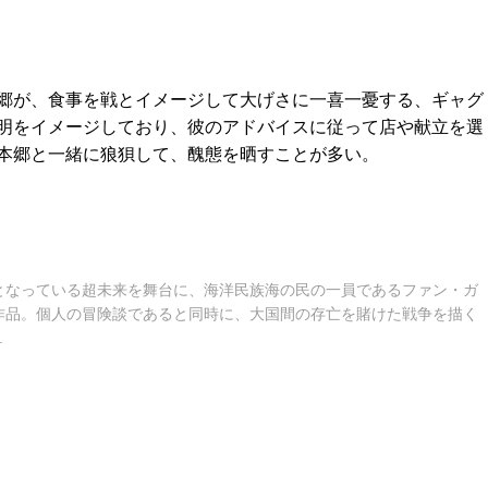
郷が、食事を戦とイメージして大げさに一喜一憂する、ギャグ
明をイメージしており、彼のアドバイスに従って店や献立を選
本郷と一緒に狼狽して、醜態を晒すことが多い。
となっている超未来を舞台に、海洋民族海の民の一員であるファン・ガ
作品。個人の冒険談であると同時に、大国間の存亡を賭けた戦争を描く
.