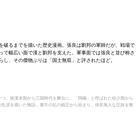
を破るまでを描いた歴史漫画。張良は劉邦の軍師だが、戦場で
って幅広い面で漢と劉邦を支えた。軍事面では張良と並び称さ
らし、その傑物ぶりは「国士無双」と評されたほど。
一つ。後漢末期から三国時代を舞台に、「阿瞞」と呼ばれた幼少期から
の生涯を描いた物語。黄巾の乱の鎮圧から始まり、傍若無人な圧政を敷
.