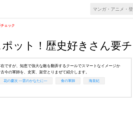
要チェック
スポット！歴史好きさん要チ
存在ですが、知恵で強大な敵を翻弄するクールでスマートなイメージか
な古今の軍師を、史実、架空とりまぜて紹介します。
花の慶次 ―雲のかなたに―
食の軍師
海皇紀