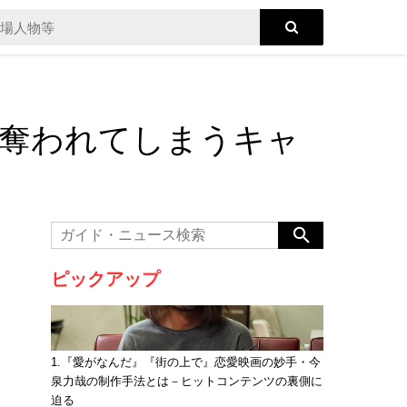
が奪われてしまうキャ
ピックアップ
1.『愛がなんだ』『街の上で』恋愛映画の妙手・今
泉力哉の制作手法とは－ヒットコンテンツの裏側に
迫る