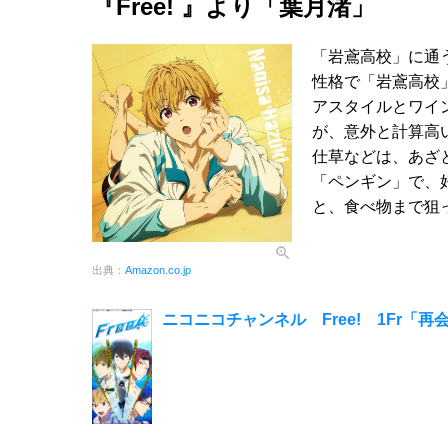
『Free! 』より「葉月渚」
「岩鳶高校」に通
性格で「岩鳶高校
アスタイルとワイ
が、意外と計算高
仕草などは、あざ
「ペンギン」で、
と、食べ物まで狙
出典：
Amazon.co.jp
ニコニコチャンネル Free! 1Fr「