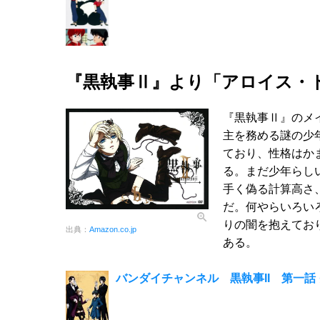
『黒執事Ⅱ』より「アロイス・
『黒執事Ⅱ』のメ
主を務める謎の少
ており、性格はか
る。まだ少年らし
手く偽る計算高さ
だ。何やらいろい
りの闇を抱えてお
出典：
Amazon.co.jp
ある。
バンダイチャンネル 黒執事II 第一話