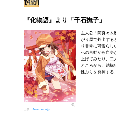
『化物語』より「千石撫子」
主人公「阿良々木
がり屋で外出する
り非常に可愛らし
への言動から自身
上げてみたり、二
ところから、結構
性ぶりを発揮する
出典：
Amazon.co.jp