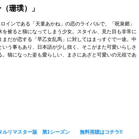
ー（珊璞）」
のヒロインである「天童あかね」の恋のライバルで、「呪泉郷」
水を被ると猫になってしまう少女。スタイル、見た目も非常に
ままだが恋する「早乙女乱馬」に対してはまっすぐで一途。中
という事もあり、日本語が少し拙く、そこがまた可愛いらしさ
る。猫になった姿も愛らしい、まさにあざと可愛いの元祖であ
ジタルリマスター版 第1シーズン 無料視聴はコチラ!!