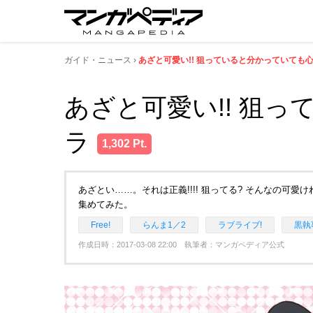
ガイド・ニュース
あざと可愛い!! 狙っていると分かっていても
あざと可愛い!! 狙
ラ
1,302 Pt.
あざとい……。それは正義!!!! 狙ってる? そんなの可
集めてみた。
Free!
らんま1／2
ラブライブ!
黒執
作成日時：2017-03-08 22:00 執筆者：マンガペディア公式