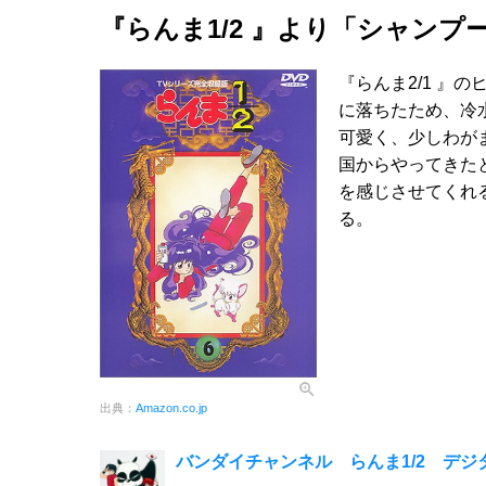
『らんま1/2 』より「シャンプ
『らんま2/1 』
に落ちたため、冷
可愛く、少しわが
国からやってきた
を感じさせてくれ
る。
出典：
Amazon.co.jp
バンダイチャンネル らんま1/2 デ