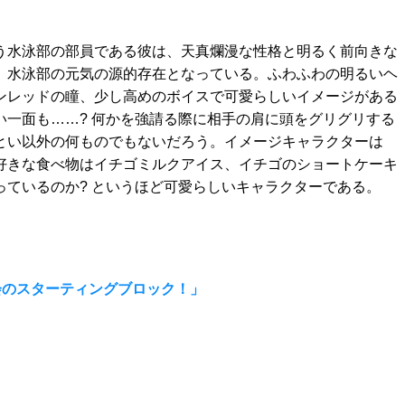
う水泳部の部員である彼は、天真爛漫な性格と明るく前向きな
」水泳部の元気の源的存在となっている。ふわふわの明るいヘ
ンレッドの瞳、少し高めのボイスで可愛らしいイメージがある
い一面も……? 何かを強請る際に相手の肩に頭をグリグリする
とい以外の何ものでもないだろう。イメージキャラクターは
好きな食べ物はイチゴミルクアイス、イチゴのショートケーキ
っているのか? というほど可愛らしいキャラクターである。
再会のスターティングブロック！」