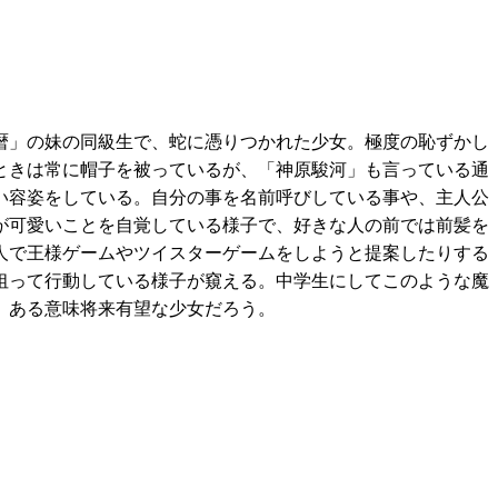
暦」の妹の同級生で、蛇に憑りつかれた少女。極度の恥ずかし
ときは常に帽子を被っているが、「神原駿河」も言っている通
い容姿をしている。自分の事を名前呼びしている事や、主人公
が可愛いことを自覚している様子で、好きな人の前では前髪を
人で王様ゲームやツイスターゲームをしようと提案したりする
狙って行動している様子が窺える。中学生にしてこのような魔
、ある意味将来有望な少女だろう。