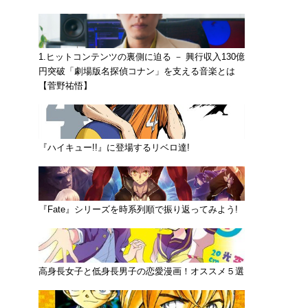
1.ヒットコンテンツの裏側に迫る － 興行収入130億
円突破「劇場版名探偵コナン」を支える音楽とは
【菅野祐悟】
『ハイキュー!!』に登場するリベロ達!
『Fate』シリーズを時系列順で振り返ってみよう!
高身長女子と低身長男子の恋愛漫画！オススメ５選